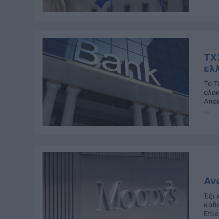
ΤΧ
ελ
Το Τ
ολοκ
Αποε
...
Αν
Έξι 
καθώ
Επίσ