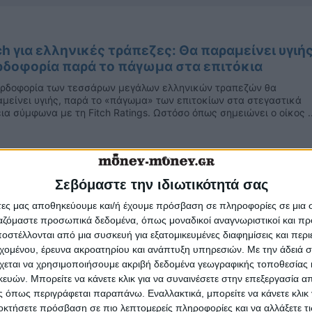
ch για ελληνικές τράπεζες: Θα παραμείνει υγιής
ρδοφορία παρά το πάγωμα στα επιτόκια
ερδοφορία των τεσσάρων μεγάλων ελληνικών τραπεζών θα
μείνει υγιής, παρά το «πάγωμα» των επιτοκίων στα στεγαστικά
ια σύμφωνα με τη Fitch Ratings. Ωστόσο όπως σημειώνει ο οίκος ..
Σεβόμαστε την ιδιωτικότητά σας
άτες μας αποθηκεύουμε και/ή έχουμε πρόσβαση σε πληροφορίες σε μια
ha Finance: Βελτιώνονται συνεχώς οι
ργαζόμαστε προσωπικά δεδομένα, όπως μοναδικοί αναγνωριστικοί και 
οοπτικές των ελληνικών τραπεζών
στέλλονται από μια συσκευή για εξατομικευμένες διαφημίσεις και περ
τά ανθεκτικές φαίνεται πως είναι οι ελληνικές τράπεζες σύμφω
εχομένου, έρευνα ακροατηρίου και ανάπτυξη υπηρεσιών.
Με την άδειά σα
ην Alpha Finance, η οποία σημειώνει ότι έχουν τις προοπτικές ώστ
χεται να χρησιμοποιήσουμε ακριβή δεδομένα γεωγραφικής τοποθεσίας 
ελτιώσουν τα θεμελιώδη στοιχεία τους παρά την ...
ών. Μπορείτε να κάνετε κλικ για να συναινέσετε στην επεξεργασία απ
 όπως περιγράφεται παραπάνω. Εναλλακτικά, μπορείτε να κάνετε κλικ γ
οκτήσετε πρόσβαση σε πιο λεπτομερείς πληροφορίες και να αλλάξετε τι