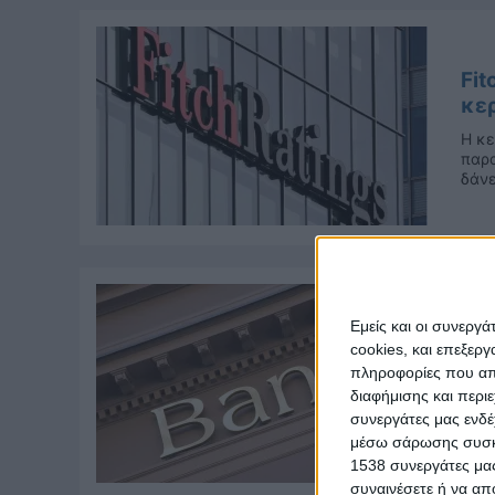
Fit
κε
Η κ
παρα
δάνε
Εμείς και οι συνεργ
Alp
cookies, και επεξε
πρ
πληροφορίες που απο
Αρκε
διαφήμισης και περι
με τ
συνεργάτες μας ενδέ
να β
μέσω σάρωσης συσκευ
1538 συνεργάτες μας
συναινέσετε ή να απ