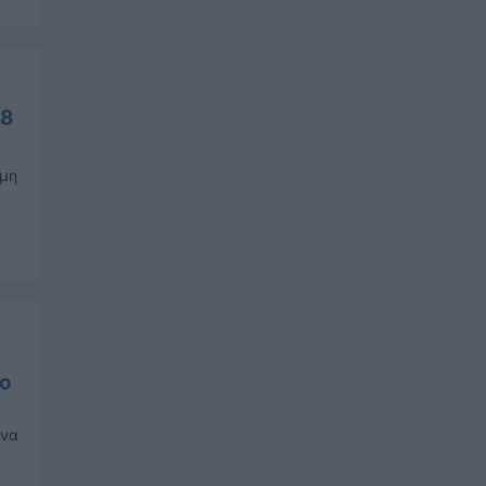
18
 μη
ιο
ωνα