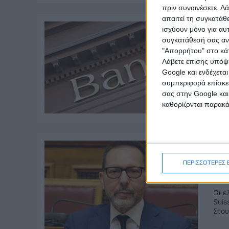
πριν συναινέσετε.
Λά
απαιτεί τη συγκατάθ
ισχύουν μόνο για αυ
συγκατάθεσή σας ανά
Πρε
"Απορρήτου" στο κάτ
ασφ
Λάβετε επίσης υπόψη
Google και ενδέχετα
Σε έ
επόμ
συμπεριφορά επίσκεψ
διατ
σας στην Google και
καθορίζονται παρακ
Στ
ΠΕΡΙΣΣΟΤΕΡΕΣ 
τρά
Οι ε
Suis
Στου