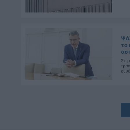
Ψά
το 
ασ
Στη 
τραπ
ευθύ