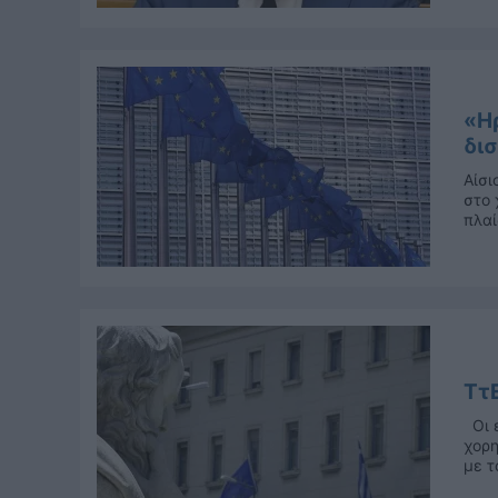
«Ηρ
δισ
Αίσι
στο 
πλαί
ΤτΕ
Οι ε
χορη
με τ