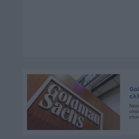
Gol
ελ
Νέες
οποί
επισ