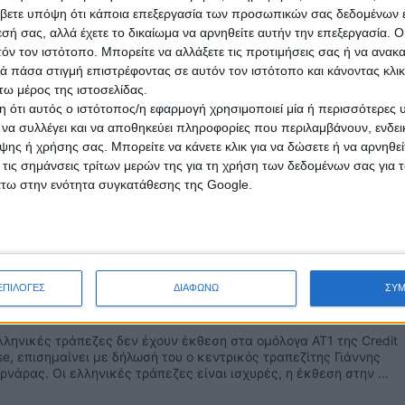
βετε υπόψη ότι κάποια επεξεργασία των προσωπικών σας δεδομένων ε
εσή σας, αλλά έχετε το δικαίωμα να αρνηθείτε αυτήν την επεξεργασία. 
τόν τον ιστότοπο. Μπορείτε να αλλάξετε τις προτιμήσεις σας ή να ανακα
 πάσα στιγμή επιστρέφοντας σε αυτόν τον ιστότοπο και κάνοντας κλι
μ Γουάτσα: Οι ελληνικές τράπεζες είναι πιο
ω μέρος της ιστοσελίδας.
αλείς - Επενδυτική βαθμίδα μετά τις εκλογές
 ότι αυτός ο ιστότοπος/η εφαρμογή χρησιμοποιεί μία ή περισσότερες 
ι να συλλέγει και να αποθηκεύει πληροφορίες που περιλαμβάνουν, ενδεικ
ναν ενάρετο κύκλο ανάπτυξης έχει εισέλθει η Ελλάδα και τα
ενα χρόνια θα είναι ιδιαίτερα καλά, υπό την προϋπόθεση πως θα
ης ή χρήσης σας. Μπορείτε να κάνετε κλικ για να δώσετε ή να αρνηθε
ηρηθεί η πολιτική σταθερότητα. Αυτή είναι η εκτίμηση του ...
 τις σημάνσεις τρίτων μερών της για τη χρήση των δεδομένων σας για
άτω στην ενότητα συγκατάθεσης της Google.
ουρνάρας: Δεν έχουν έκθεση οι ελληνικές
ΕΠΙΛΟΓΕΣ
ΔΙΑΦΩΝΩ
ΣΥ
πεζες στα ΑΤ1 της Credit Suisse
λληνικές τράπεζες δεν έχουν έκθεση στα ομόλογα AT1 της Credit
se, επισημαίνει με δήλωσή του ο κεντρικός τραπεζίτης Γιάννης
ρνάρας. Οι ελληνικές τράπεζες είναι ισχυρές, η έκθεση στην ...