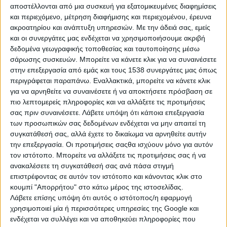
αποστέλλονται από μια συσκευή για εξατομικευμένες διαφημίσεις
διευθύντρια του Ευρωπαϊκού Κέντρου
και περιεχόμενο, μέτρηση διαφήμισης και περιεχομένου, έρευνα
Καταναλωτή Ελλάδας, Αθηνά
ακροατηρίου και ανάπτυξη υπηρεσιών.
Με την άδειά σας, εμείς
και οι συνεργάτες μας ενδέχεται να χρησιμοποιήσουμε ακριβή
Κοντογιάννη, με αφορμή την υλοποίηση
δεδομένα γεωγραφικής τοποθεσίας και ταυτοποίησης μέσω
της προωθητικής δράσης «Black
σάρωσης συσκευών. Μπορείτε να κάνετε κλικ για να συναινέσετε
στην επεξεργασία από εμάς και τους 1538 συνεργάτες μας όπως
Friday».
περιγράφεται παραπάνω. Εναλλακτικά, μπορείτε να κάνετε κλικ
για να αρνηθείτε να συναινέσετε ή να αποκτήσετε πρόσβαση σε
πιο λεπτομερείς πληροφορίες και να αλλάξετε τις προτιμήσεις
Η κυρία Κοντογιάννη δήλωσε στο ΑΠΕ-
σας πριν συναινέσετε.
Λάβετε υπόψη ότι κάποια επεξεργασία
των προσωπικών σας δεδομένων ενδέχεται να μην απαιτεί τη
ΜΠΕ: «Τυχόν εξωφρενικές προσφορές
συγκατάθεσή σας, αλλά έχετε το δικαίωμα να αρνηθείτε αυτήν
των ημερών πρέπει να
την επεξεργασία. Οι προτιμήσεις σαςθα ισχύουν μόνο για αυτόν
τον ιστότοπο. Μπορείτε να αλλάξετε τις προτιμήσεις σας ή να
αντιμετωπίζονται με σύνεση και
ανακαλέσετε τη συγκατάθεσή σας ανά πάσα στιγμή
προγραμματισμό. Οι καταναλωτές, πριν
επιστρέφοντας σε αυτόν τον ιστότοπο και κάνοντας κλικ στο
κουμπί "Απορρήτου" στο κάτω μέρος της ιστοσελίδας.
ψωνίσουν, πρέπει να κάνουν έρευνα
Λάβετε επίσης υπόψη ότι αυτός ο ιστότοπος/η εφαρμογή
αγοράς, ήδη πριν ξεκινήσει η «Black
χρησιμοποιεί μία ή περισσότερες υπηρεσίες της Google και
ενδέχεται να συλλέγει και να αποθηκεύει πληροφορίες που