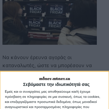
Να κάνουν έρευνα αγοράς οι
καταναλωτές, ώστε να μπορέσουν να
συγκρίνουν τις τιμές στα είδη που
έχουν επιλέξει και να είναι βέβαιοι ότι
Σεβόμαστε την ιδιωτικότητά σας
το όφελος από την προσφορά είναι
Εμείς και οι συνεργάτες μας αποθηκεύουμε και/ή έχουμε
πραγματικό, συστήνει η αναπληρώτρια
πρόσβαση σε πληροφορίες σε μια συσκευή, όπως τα cookies,
και επεξεργαζόμαστε προσωπικά δεδομένα, όπως μοναδικοί
Συνήγορος του Καταναλωτή και
αναγνωριστικοί και προσαρμοσμένες πληροφορίες που