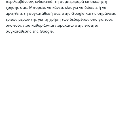
Friday», ώστε να μπορέσουν να
περιλαμβάνουν, ενδεικτικά, τη συμπεριφορά επίσκεψης ή
χρήσης σας. Μπορείτε να κάνετε κλικ για να δώσετε ή να
συγκρίνουν τις τιμές στα είδη που
αρνηθείτε τη συγκατάθεσή σας στην Google και τις σημάνσεις
έχουν επιλέξει και να είναι βέβαιοι ότι
τρίτων μερών της για τη χρήση των δεδομένων σας για τους
σκοπούς που καθορίζονται παρακάτω στην ενότητα
το όφελος από την προσφορά είναι
συγκατάθεσης της Google.
πραγματικό. Η διαδικτυακή αναζήτηση
μέσα από τις ιστοσελίδες των
καταστημάτων είναι χρήσιμο εργαλείο
και διευκολύνει τη σύγκριση και τον
εντοπισμό της πραγματικής ευκαιρίας.
Υπενθυμίζουμε στους καταναλωτές ότι
οι πλασματικές προσφορές συνιστούν
παραπλανητική εμπορική πρακτική και
απαγορεύονται. Παραπλανητική
πρακτική συνιστά, επίσης, η αναγραφή