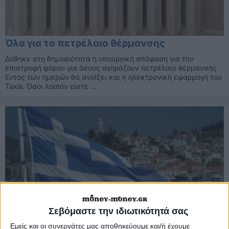
Όλα για το πετρέλαιο θέρμανσης
Δόθηκε στη δημοσιότητα η υπουργική απόφαση για την
επιστροφή φόρου για όσους αγοράζουν πετρέλαιο θέρμανσης.
Εντός των ημερών θα ανοίξει και η ηλεκτρονική εφαρμογή του
Taxis. Όσοι λοιπόν είστε ...
Σεβόμαστε την ιδιωτικότητά σας
Εμείς και οι συνεργάτες μας αποθηκεύουμε και/ή έχουμε