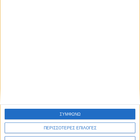
Πέντε βήματα για να εισπράξετε το επίδομα
θέρμανσης
Τα 5 βήματα που πρέπει να ακολουθήσετε απαραίτητα για να
εισπράξετε το επίδομα θέρμανσης παρουσιάζει το money-
money.gr σε έναν αναλυτικό οδηγό, που αποσκοπεί στο να
πληροφορηθείτε, με κάθε ...
ΣΥΜΦΩΝΩ
ΠΕΡΙΣΣΟΤΕΡΕΣ ΕΠΙΛΟΓΕΣ