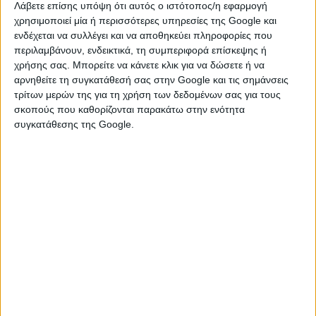
Πόσες αποδείξεις πρέπει να μαζέψετε για
Λάβετε επίσης υπόψη ότι αυτός ο ιστότοπος/η εφαρμογή
να μην πληρώσετε πρόστιμο
χρησιμοποιεί μία ή περισσότερες υπηρεσίες της Google και
ενδέχεται να συλλέγει και να αποθηκεύει πληροφορίες που
Έβαλαν τη διάταξη, στη συνέχεια την τροποποίησαν, μετά την
περιλαμβάνουν, ενδεικτικά, τη συμπεριφορά επίσκεψης ή
αφαίρεσαν και τώρα την επαναφέρουν στη μορφή που την
είχαν γράψει από την αρχή. Το αποτέλεσμα; Και το 2013
χρήσης σας. Μπορείτε να κάνετε κλικ για να δώσετε ή να
μαζεύουμε αποδείξεις. Πόσες; ...
αρνηθείτε τη συγκατάθεσή σας στην Google και τις σημάνσεις
τρίτων μερών της για τη χρήση των δεδομένων σας για τους
σκοπούς που καθορίζονται παρακάτω στην ενότητα
συγκατάθεσης της Google.
Υπολογίστε μόνοι σας πόσα θα πληρώνετε
στη ΔΕΗ