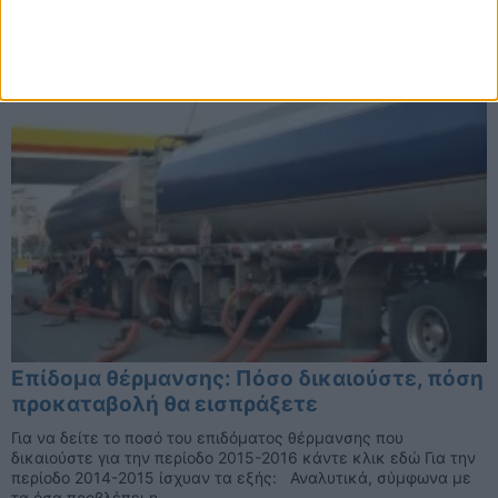
δικαιώματά σας. Οι τουρίστες-καταναλωτές έχουν
δικαιώματα, υπογραμμίζει σε ...
Επίδομα θέρμανσης: Πόσο δικαιούστε, πόση
προκαταβολή θα εισπράξετε
Για να δείτε το ποσό του επιδόματος θέρμανσης που
δικαιούστε για την περίοδο 2015-2016 κάντε κλικ εδώ Για την
περίοδο 2014-2015 ίσχυαν τα εξής: Αναλυτικά, σύμφωνα με
τα όσα προβλέπει η ...