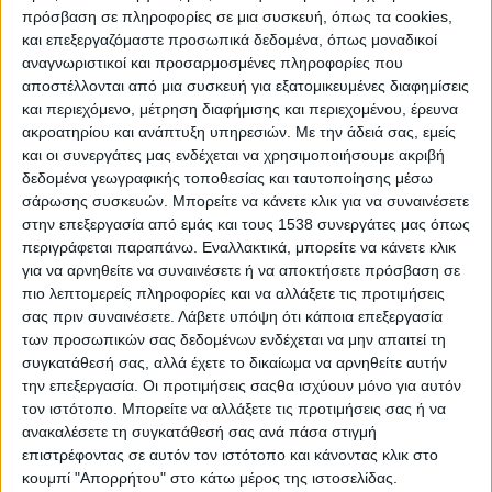
πρόσβαση σε πληροφορίες σε μια συσκευή, όπως τα cookies,
Το καράβι άργησε 90 λεπτά; Ζήτα τα λεφτά
και επεξεργαζόμαστε προσωπικά δεδομένα, όπως μοναδικοί
σου πίσω
αναγνωριστικοί και προσαρμοσμένες πληροφορίες που
αποστέλλονται από μια συσκευή για εξατομικευμένες διαφημίσεις
Τώρα και οι επιβάτες της ακτοπλοίας έχουν τα δικά τους
και περιεχόμενο, μέτρηση διαφήμισης και περιεχομένου, έρευνα
δικαιώματα. Έστω και τελευταίοι καθώς η κοινοτική
νομοθεσία έχει ήδη ορίσει δικαιώματα για όσους ταξιδεύουν
ακροατηρίου και ανάπτυξη υπηρεσιών.
Με την άδειά σας, εμείς
με αεροπλάνο ή τρένο. (εντάξει ...
και οι συνεργάτες μας ενδέχεται να χρησιμοποιήσουμε ακριβή
δεδομένα γεωγραφικής τοποθεσίας και ταυτοποίησης μέσω
σάρωσης συσκευών. Μπορείτε να κάνετε κλικ για να συναινέσετε
στην επεξεργασία από εμάς και τους 1538 συνεργάτες μας όπως
περιγράφεται παραπάνω. Εναλλακτικά, μπορείτε να κάνετε κλικ
για να αρνηθείτε να συναινέσετε ή να αποκτήσετε πρόσβαση σε
πιο λεπτομερείς πληροφορίες και να αλλάξετε τις προτιμήσεις
σας πριν συναινέσετε.
Λάβετε υπόψη ότι κάποια επεξεργασία
των προσωπικών σας δεδομένων ενδέχεται να μην απαιτεί τη
συγκατάθεσή σας, αλλά έχετε το δικαίωμα να αρνηθείτε αυτήν
την επεξεργασία. Οι προτιμήσεις σαςθα ισχύουν μόνο για αυτόν
τον ιστότοπο. Μπορείτε να αλλάξετε τις προτιμήσεις σας ή να
ανακαλέσετε τη συγκατάθεσή σας ανά πάσα στιγμή
επιστρέφοντας σε αυτόν τον ιστότοπο και κάνοντας κλικ στο
κουμπί "Απορρήτου" στο κάτω μέρος της ιστοσελίδας.