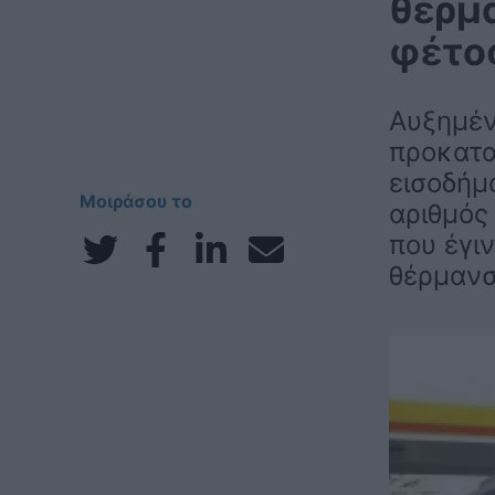
θέρμα
φέτος
Αυξημέν
προκατα
εισοδήμα
Μοιράσου το
αριθμός
που έγιν
θέρμανσ