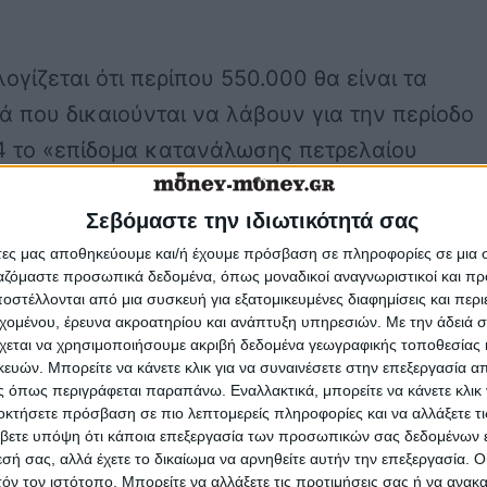
λογίζεται ότι περίπου 550.000 θα είναι τα
ά που δικαιούνται να λάβουν για την περίοδο
4 το «επίδομα κατανάλωσης πετρελαίου
». Τα εισοδηματικά όρια που τέθηκαν από το
Σεβόμαστε την ιδιωτικότητά σας
 Οικονομικών είναι πολύ υψηλά και
άτες μας αποθηκεύουμε και/ή έχουμε πρόσβαση σε πληροφορίες σε μια
ονται περαιτέρω ανάλογα με τον αριθμό των
ργαζόμαστε προσωπικά δεδομένα, όπως μοναδικοί αναγνωριστικοί και 
ου βαρύνουν κάθε οικογένεια. Οι δικαιούχοι
στέλλονται από μια συσκευή για εξατομικευμένες διαφημίσεις και περ
εχομένου, έρευνα ακροατηρίου και ανάπτυξη υπηρεσιών.
Με την άδειά σα
να πάρουν προκαταβολή το ¼ του συνολικού
χεται να χρησιμοποιήσουμε ακριβή δεδομένα γεωγραφικής τοποθεσίας 
υ τους αναλογεί πριν προβούν στην αγορά
ών. Μπορείτε να κάνετε κλικ για να συναινέσετε στην επεξεργασία απ
 όπως περιγράφεται παραπάνω. Εναλλακτικά, μπορείτε να κάνετε κλικ γ
υ.
οκτήσετε πρόσβαση σε πιο λεπτομερείς πληροφορίες και να αλλάξετε τι
βετε υπόψη ότι κάποια επεξεργασία των προσωπικών σας δεδομένων ε
εσή σας, αλλά έχετε το δικαίωμα να αρνηθείτε αυτήν την επεξεργασία. 
ώ πίνακες με το ποσό του νέου επιδόματος σε
τόν τον ιστότοπο. Μπορείτε να αλλάξετε τις προτιμήσεις σας ή να ανακα