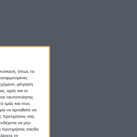
 συσκευή, όπως τα
προσαρμοσμένες
ιεχόμενο, μέτρηση
ς, εμείς και οι
και ταυτοποίησης
ό εμάς και τους
ια να αρνηθείτε να
ς προτιμήσεις σας
νδέχεται να μην
Οι προτιμήσεις σαςθα
λέσετε τη