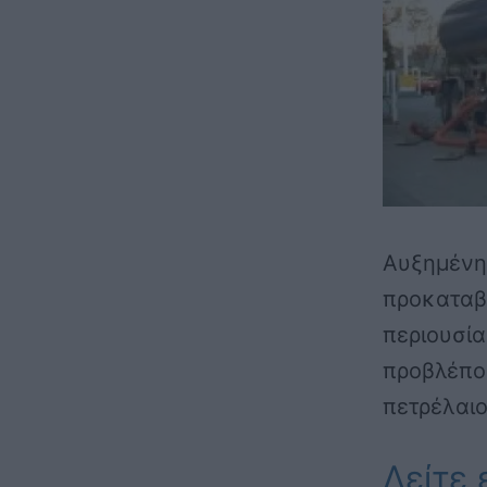
Αυξημένη 
προκαταβο
περιουσία
προβλέπου
πετρέλαι
Δείτε 