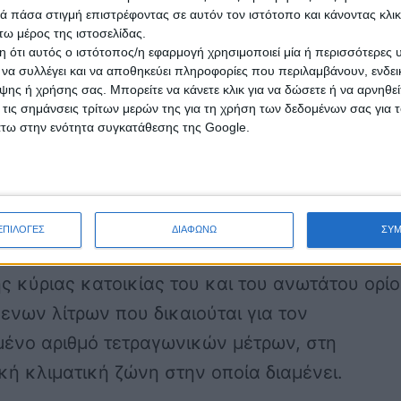
 πάσα στιγμή επιστρέφοντας σε αυτόν τον ιστότοπο και κάνοντας κλι
περιοχές της χώρας ανάλογα με το εμβαδόν τ
ω μέρος της ιστοσελίδας.
)
 ότι αυτός ο ιστότοπος/η εφαρμογή χρησιμοποιεί μία ή περισσότερες 
ι να συλλέγει και να αποθηκεύει πληροφορίες που περιλαμβάνουν, ενδεικ
ης ή χρήσης σας. Μπορείτε να κάνετε κλικ για να δώσετε ή να αρνηθε
ά, το νέο σύστημα χορήγησης των επιδομάτων
 τις σημάνσεις τρίτων μερών της για τη χρήση των δεδομένων σας για
άτω στην ενότητα συγκατάθεσης της Google.
 προβλέπει τα εξής:
υργείο Οικονομικών θα καταβάλει σε κάθε
 προκαταβολή ίση με το 25% του συνολικού
ΕΠΙΛΟΓΕΣ
ΔΙΑΦΩΝΩ
ΣΥ
δόματος που δικαιούται βάσει των τετραγωνι
ς κύριας κατοικίας του και του ανωτάτου ορί
ενων λίτρων που δικαιούται για τον
μένο αριθμό τετραγωνικών μέτρων, στη
ή κλιματική ζώνη στην οποία διαμένει.