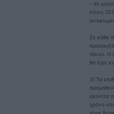
- σε μονο
έτους 201
αντικειμε
Σε κάθε π
προσαυξά
τέκνο. Η
θα έχει κ
3) Τα επι
προμηθεύο
ακίνητα π
χρόνο υπο
είναι δωρ