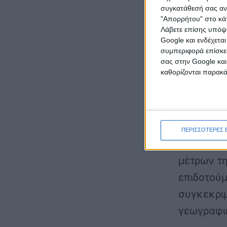
συγκατάθεσή σας ανά
διάφορες 
"Απορρήτου" στο κάτ
κατοικίας
Λάβετε επίσης υπόψη
Google και ενδέχετα
συμπεριφορά επίσκεψ
Αναλυτικ
σας στην Google και
καθορίζονται παρακ
θέρμανσης
1) Το υπο
δικαιούχο
ΠΕΡΙΣΣΟΤΕΡΕΣ 
ποσού επι
μέτρων τη
επιδοτούμ
συγκεκρι
γεωγραφικ