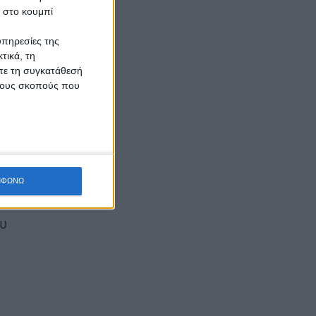
κ στο κουμπί
ης
υπηρεσίες της
τικά, τη
ίτε τη συγκατάθεσή
 τους σκοπούς που
ΜΦΩΝΩ
κών
ου