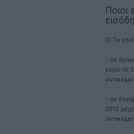
Ποιοι 
εισόδ
2) Τα επι
- σε άγαμ
ευρώ το 2
αντικειμε
- σε έγγα
2012 μέχρ
αντικειμε