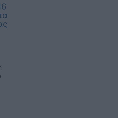
16
τα
ας
ς
α