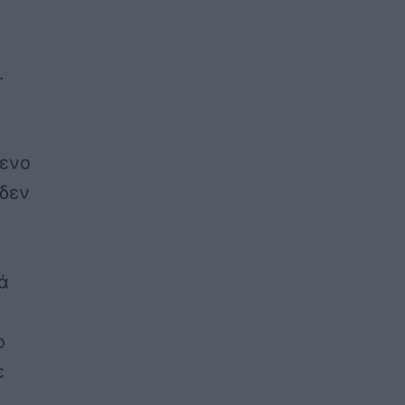
.
μενο
 δεν
ά
ο
ε