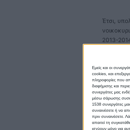
Έτσι, υπο
νοικοκυρι
2013-201
θέρμανσης
υπουργείο
Εμείς και οι συνεργ
κλιμακών
cookies, και επεξε
παιδιών π
πληροφορίες που απο
διαφήμισης και περι
μπορούν 
συνεργάτες μας ενδέ
ποσού πο
μέσω σάρωσης συσκευ
1538 συνεργάτες μας
πετρελαίο
συναινέσετε ή να απ
πριν συναινέσετε.
Λά
απαιτεί τη συγκατάθ
(
Δείτε εδ
ισχύουν μόνο για αυ