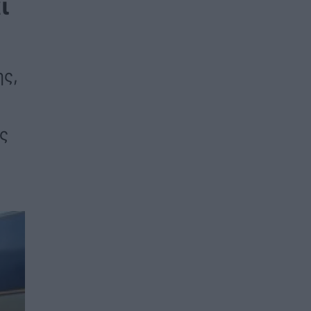
ι
ης,
ς