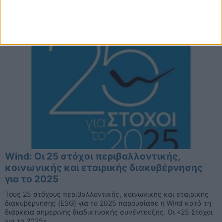
οικονομικούς και λειτουργικούς δείκτες ...
Wind: Οι 25 στόχοι περιβαλλοντικής,
κοινωνικής και εταιρικής διακυβέρνησης
για το 2025
Τους 25 στόχους περιβαλλοντικής, κοινωνικής και εταιρικής
διακυβέρνησης (ESG) για το 2025 παρουσίασε η Wind κατά τη
διάρκεια σημερινής διαδικτυακής συνέντευξης. Οι «25 Στόχοι
για το 2025» ...