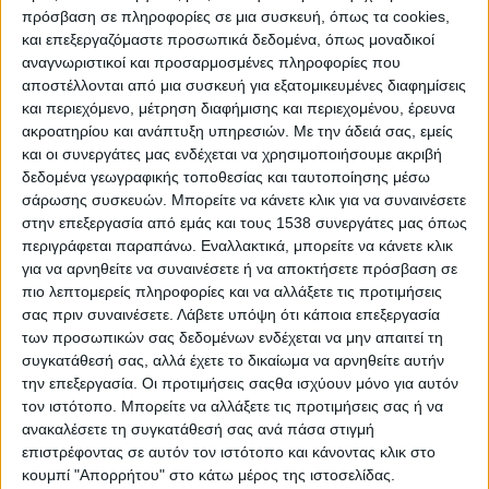
πρόσβαση σε πληροφορίες σε μια συσκευή, όπως τα cookies,
και επεξεργαζόμαστε προσωπικά δεδομένα, όπως μοναδικοί
Τα προβλήματα με τις ψεύτικες ταχύτητες
αναγνωριστικοί και προσαρμοσμένες πληροφορίες που
του ίντερνετ και τι μπορείτε να κάνετε
αποστέλλονται από μια συσκευή για εξατομικευμένες διαφημίσεις
και περιεχόμενο, μέτρηση διαφήμισης και περιεχομένου, έρευνα
Πρόβλημα σε αρκετούς καταναλωτές δημιουργεί η τακτική
ακροατηρίου και ανάπτυξη υπηρεσιών.
Με την άδειά σας, εμείς
των παρόχων να προωθούν τις πωλήσεις γρήγορων γραμμών
ίντερνετ ακόμα και σε περιοχές όπου τεχνικά αυτό δεν
και οι συνεργάτες μας ενδέχεται να χρησιμοποιήσουμε ακριβή
υποστηρίζεται.Όπως εξήγησαν στο ...
δεδομένα γεωγραφικής τοποθεσίας και ταυτοποίησης μέσω
σάρωσης συσκευών. Μπορείτε να κάνετε κλικ για να συναινέσετε
στην επεξεργασία από εμάς και τους 1538 συνεργάτες μας όπως
περιγράφεται παραπάνω. Εναλλακτικά, μπορείτε να κάνετε κλικ
για να αρνηθείτε να συναινέσετε ή να αποκτήσετε πρόσβαση σε
πιο λεπτομερείς πληροφορίες και να αλλάξετε τις προτιμήσεις
σας πριν συναινέσετε.
Λάβετε υπόψη ότι κάποια επεξεργασία
των προσωπικών σας δεδομένων ενδέχεται να μην απαιτεί τη
συγκατάθεσή σας, αλλά έχετε το δικαίωμα να αρνηθείτε αυτήν
την επεξεργασία. Οι προτιμήσεις σαςθα ισχύουν μόνο για αυτόν
τον ιστότοπο. Μπορείτε να αλλάξετε τις προτιμήσεις σας ή να
ανακαλέσετε τη συγκατάθεσή σας ανά πάσα στιγμή
επιστρέφοντας σε αυτόν τον ιστότοπο και κάνοντας κλικ στο
κουμπί "Απορρήτου" στο κάτω μέρος της ιστοσελίδας.