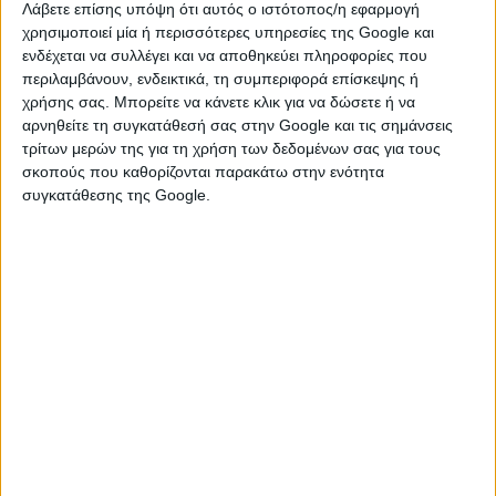
Λάβετε επίσης υπόψη ότι αυτός ο ιστότοπος/η εφαρμογή
Τι αλλάζει στη φορητότητα των κινητών -
χρησιμοποιεί μία ή περισσότερες υπηρεσίες της Google και
Πότε έχετε δικαίωμα υπαναχώρησης
ενδέχεται να συλλέγει και να αποθηκεύει πληροφορίες που
περιλαμβάνουν, ενδεικτικά, τη συμπεριφορά επίσκεψης ή
Νέες ρυθμίσεις ισχύουν στο εξής για τη φορητότητα αριθμών
χρήσης σας. Μπορείτε να κάνετε κλικ για να δώσετε ή να
σταθερής και κινητής τηλεφωνίας. Οι καταναλωτές έχουν
πλέον το δικαίωμα να υπαναχωρήσουν από την αίτηση
αρνηθείτε τη συγκατάθεσή σας στην Google και τις σημάνσεις
φορητότητας που είχαν κάνει, ...
τρίτων μερών της για τη χρήση των δεδομένων σας για τους
σκοπούς που καθορίζονται παρακάτω στην ενότητα
συγκατάθεσης της Google.
Αυξήσεις 22% σε συμβόλαια της Vodafone