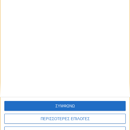
Analysys Mason: Το 5G μπορεί να αποφέρει
οφέλη ύψους 210 δισ. ευρώ σε όλη την
Ευρώπη
Η Qualcomm Technologies, Inc. και η Ericsson, σε συνεργασία
με την Analysys Mason, υπολόγισαν πως η δυνατή οικονομική
αξία του πλήρους 5G ως μιας «ανοικτής πλατφόρμας
καινοτομίας» θα μπορούσε να ...
ΣΥΜΦΩΝΩ
ΠΕΡΙΣΣΟΤΕΡΕΣ ΕΠΙΛΟΓΕΣ