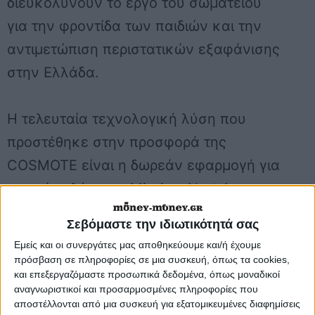
διευκολύνουν το έργο του σωματείου
για την φροντίδα των παιδιών και την
αντιμετώπιση περιστατικών εξαφάνισης
στην Ελλάδα.
Η τελευταία τεχνολογική λύση που
προστέθηκε στην προσφορά της
COSMOTE είναι η δωρεάν εφαρμογή για
κινητά τηλέφωνα Missing Alert App, για
τον ταχύτερο εντοπισμό των
Σεβόμαστε την ιδιωτικότητά σας
εξαφανισμένων ατόμων στην χώρα
Εμείς και οι συνεργάτες μας αποθηκεύουμε και/ή έχουμε
μας.
πρόσβαση σε πληροφορίες σε μια συσκευή, όπως τα cookies,
και επεξεργαζόμαστε προσωπικά δεδομένα, όπως μοναδικοί
αναγνωριστικοί και προσαρμοσμένες πληροφορίες που
αποστέλλονται από μια συσκευή για εξατομικευμένες διαφημίσεις