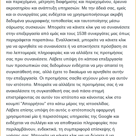
και περιεχόμενο, μέτρηση διαφήμισης και περιεχομένου, έρευνα
ακροατηρίου και ανάπτυξη υπηρεσιών.
Με την άδειά σας, εμείς
και οι συνεργάτες μας ενδέχεται να χρησιμοποιήσουμε ακριβή
δεδομένα γεωγραφικής τοποθεσίας και ταυτοποίησης μέσω
σάρωσης συσκευών. Μπορείτε να κάνετε κλικ για να συναινέσετε
στην επεξεργασία από εμάς και τους 1538 συνεργάτες μας όπως
περιγράφεται παραπάνω. Εναλλακτικά, μπορείτε να κάνετε κλικ
για να αρνηθείτε να συναινέσετε ή να αποκτήσετε πρόσβαση σε
πιο λεπτομερείς πληροφορίες και να αλλάξετε τις προτιμήσεις
σας πριν συναινέσετε.
Λάβετε υπόψη ότι κάποια επεξεργασία
των προσωπικών σας δεδομένων ενδέχεται να μην απαιτεί τη
συγκατάθεσή σας, αλλά έχετε το δικαίωμα να αρνηθείτε αυτήν
την επεξεργασία. Οι προτιμήσεις σαςθα ισχύουν μόνο για αυτόν
τον ιστότοπο. Μπορείτε να αλλάξετε τις προτιμήσεις σας ή να
ανακαλέσετε τη συγκατάθεσή σας ανά πάσα στιγμή
επιστρέφοντας σε αυτόν τον ιστότοπο και κάνοντας κλικ στο
κουμπί "Απορρήτου" στο κάτω μέρος της ιστοσελίδας.
Λάβετε επίσης υπόψη ότι αυτός ο ιστότοπος/η εφαρμογή
χρησιμοποιεί μία ή περισσότερες υπηρεσίες της Google και
ενδέχεται να συλλέγει και να αποθηκεύει πληροφορίες που
περιλαμβάνουν, ενδεικτικά, τη συμπεριφορά επίσκεψης ή
χρήσης σας. Μπορείτε να κάνετε κλικ για να δώσετε ή να