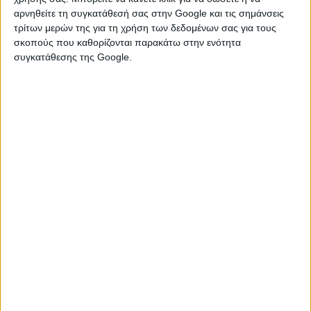
αρνηθείτε τη συγκατάθεσή σας στην Google και τις σημάνσεις
τρίτων μερών της για τη χρήση των δεδομένων σας για τους
σκοπούς που καθορίζονται παρακάτω στην ενότητα
συγκατάθεσης της Google.
Συνολικά για το έργο του οργανισμού
«Το Χαμόγελο του Παιδιού» η COSMOTE
προσφέρει:
Tηλεπικοινωνιακή κάλυψη της Εθνικής
Γραμμής SOS 1056 και της Ευρωπαϊκής