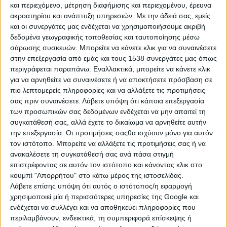
και περιεχόμενο, μέτρηση διαφήμισης και περιεχομένου, έρευνα
δημοσιεύθηκε σήμερα, η ΕΚΠΟΙΖΩ
ακροατηρίου και ανάπτυξη υπηρεσιών.
Με την άδειά σας, εμείς
και οι συνεργάτες μας ενδέχεται να χρησιμοποιήσουμε ακριβή
καταγγέλει την Google για παραβίαση
δεδομένα γεωγραφικής τοποθεσίας και ταυτοποίησης μέσω
των Γενικού Κανονισμού για τα
σάρωσης συσκευών. Μπορείτε να κάνετε κλικ για να συναινέσετε
στην επεξεργασία από εμάς και τους 1538 συνεργάτες μας όπως
Προσωπικά Δεδομένα (GDPR)GDPR)),
περιγράφεται παραπάνω. Εναλλακτικά, μπορείτε να κάνετε κλικ
για να αρνηθείτε να συναινέσετε ή να αποκτήσετε πρόσβαση σε
αναφορικά με το πως η εταιρεία
πιο λεπτομερείς πληροφορίες και να αλλάξετε τις προτιμήσεις
παρακαλουθεί την τοποθεσία των
σας πριν συναινέσετε.
Λάβετε υπόψη ότι κάποια επεξεργασία
των προσωπικών σας δεδομένων ενδέχεται να μην απαιτεί τη
χρηστών της.
συγκατάθεσή σας, αλλά έχετε το δικαίωμα να αρνηθείτε αυτήν
Επίσης, άλλες 6 οργανώσεις
την επεξεργασία. Οι προτιμήσεις σαςθα ισχύουν μόνο για αυτόν
τον ιστότοπο. Μπορείτε να αλλάξετε τις προτιμήσεις σας ή να
καταναλωτών άλλων χωρών, όλες
ανακαλέσετε τη συγκατάθεσή σας ανά πάσα στιγμή
μέλη της Ευρωπαϊκής Οργάνωσης
επιστρέφοντας σε αυτόν τον ιστότοπο και κάνοντας κλικ στο
κουμπί "Απορρήτου" στο κάτω μέρος της ιστοσελίδας.
Καταναλωτών (GDPR)BEUC)),
Λάβετε επίσης υπόψη ότι αυτός ο ιστότοπος/η εφαρμογή
χρησιμοποιεί μία ή περισσότερες υπηρεσίες της Google και
ανακοίνωσαν ότι θα υποβάλλουν και
ενδέχεται να συλλέγει και να αποθηκεύει πληροφορίες που
αυτές καταγγελία στην εθνική τους
περιλαμβάνουν, ενδεικτικά, τη συμπεριφορά επίσκεψης ή