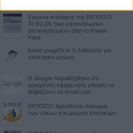
Σχετικά Άρθρα
Έρευνα-κόλαφος της ΕΚΠΟΙΖΩ:
Το 92,3% των καταναλωτών
απογοητευμένο από το Power
Pass
Εσείς γνωρίζετε τι ξοδεύετε για
ηλεκτρικό ρεύμα;
Η Google παραδέχθηκε ότι
ορισμένες εφαρμογές μπορεί να
διαβάζουν τα email μας
ΕΚΠΟΙΖΩ: Χρειάζεται πάγωμα
των τόκων και μείωση επιτοκίων