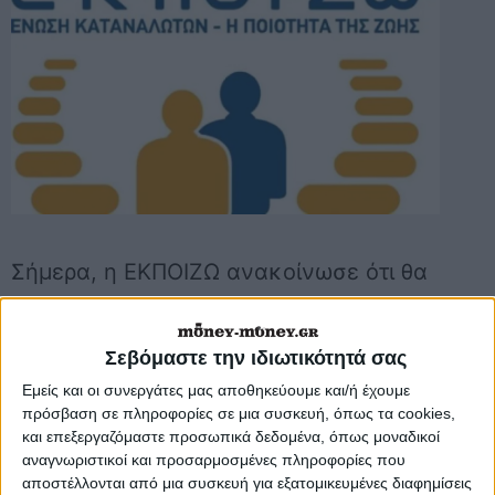
Σήμερα, η ΕΚΠΟΙΖΩ ανακοίνωσε ότι θα
υποβάλλει στην Αρχή Προστασίας
Δεδομένων Προσωπικού Χαρακτήρα
Σεβόμαστε την ιδιωτικότητά σας
της χώρας μας καταγγελία εναντίον
Εμείς και οι συνεργάτες μας αποθηκεύουμε και/ή έχουμε
πρόσβαση σε πληροφορίες σε μια συσκευή, όπως τα cookies,
της Google. Βασισμένη σε νέα έρευνα
και επεξεργαζόμαστε προσωπικά δεδομένα, όπως μοναδικοί
της αδελφής Νορβηγικής οργάνωσης
αναγνωριστικοί και προσαρμοσμένες πληροφορίες που
αποστέλλονται από μια συσκευή για εξατομικευμένες διαφημίσεις
καταναλωτών Forbrukerrådet, που