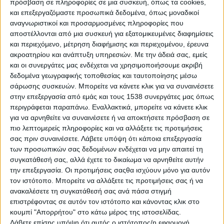
πρόσβαση σε πληροφορίες σε μια συσκευή, όπως τα cookies,
1/1/2012. Παρ'όλα αυτά η
και επεξεργαζόμαστε προσωπικά δεδομένα, όπως μοναδικοί
εφαρμογή παραμένει ανοικτή
αναγνωριστικοί και προσαρμοσμένες πληροφορίες που
αποστέλλονται από μια συσκευή για εξατομικευμένες διαφημίσεις
και περιεχόμενο, μέτρηση διαφήμισης και περιεχομένου, έρευνα
ακροατηρίου και ανάπτυξη υπηρεσιών.
Με την άδειά σας, εμείς
και οι συνεργάτες μας ενδέχεται να χρησιμοποιήσουμε ακριβή
δεδομένα γεωγραφικής τοποθεσίας και ταυτοποίησης μέσω
σάρωσης συσκευών. Μπορείτε να κάνετε κλικ για να συναινέσετε
στην επεξεργασία από εμάς και τους 1538 συνεργάτες μας όπως
περιγράφεται παραπάνω. Εναλλακτικά, μπορείτε να κάνετε κλικ
για να αρνηθείτε να συναινέσετε ή να αποκτήσετε πρόσβαση σε
πιο λεπτομερείς πληροφορίες και να αλλάξετε τις προτιμήσεις
σας πριν συναινέσετε.
Λάβετε υπόψη ότι κάποια επεξεργασία
των προσωπικών σας δεδομένων ενδέχεται να μην απαιτεί τη
συγκατάθεσή σας, αλλά έχετε το δικαίωμα να αρνηθείτε αυτήν
την επεξεργασία. Οι προτιμήσεις σαςθα ισχύουν μόνο για αυτόν
τον ιστότοπο. Μπορείτε να αλλάξετε τις προτιμήσεις σας ή να
ανακαλέσετε τη συγκατάθεσή σας ανά πάσα στιγμή
επιστρέφοντας σε αυτόν τον ιστότοπο και κάνοντας κλικ στο
κουμπί "Απορρήτου" στο κάτω μέρος της ιστοσελίδας.
Σύμφωνα με την ΓΓΠΣ, η εφαρμογή θα
Λάβετε επίσης υπόψη ότι αυτός ο ιστότοπος/η εφαρμογή