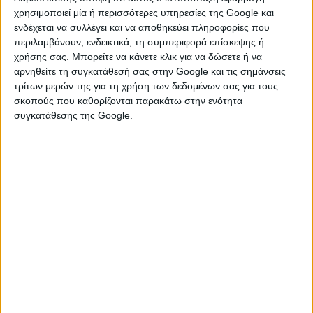
χρησιμοποιεί μία ή περισσότερες υπηρεσίες της Google και
παραμείνει ανοικτή μέχρι και την
ενδέχεται να συλλέγει και να αποθηκεύει πληροφορίες που
ημερομηνία πουθα γίνει η εκκαθάριση
περιλαμβάνουν, ενδεικτικά, τη συμπεριφορά επίσκεψης ή
χρήσης σας. Μπορείτε να κάνετε κλικ για να δώσετε ή να
του Φόρου Ακίνητης Περιουσίας.
αρνηθείτε τη συγκατάθεσή σας στην Google και τις σημάνσεις
τρίτων μερών της για τη χρήση των δεδομένων σας για τους
Υπενθυμίζεται ότι με βάση το
σκοπούς που καθορίζονται παρακάτω στην ενότητα
περιεχόμενο των εντύπων Ε9 -και με
συγκατάθεσης της Google.
βάση τις τροποποιήσεις που θα γίνουν-
θα υπολογιστεί ο ΦΑΠ του 2012, τον
οποίο πληρώνουν όλοι όσοι έχουν
ακίνητη περιουσία αξίας άνω των
200.000 ευρώ.