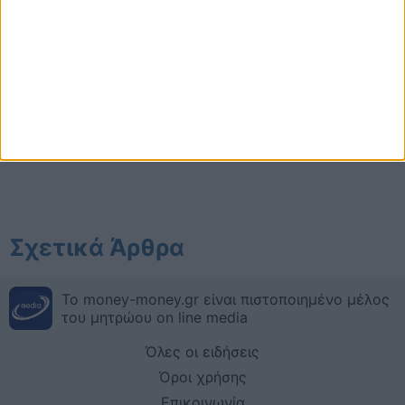
Σχετικά Άρθρα
Το money-money.gr είναι πιστοποιημένο μέλος
του μητρώου on line media
Όλες οι ειδήσεις
Όροι χρήσης
Επικοινωνία