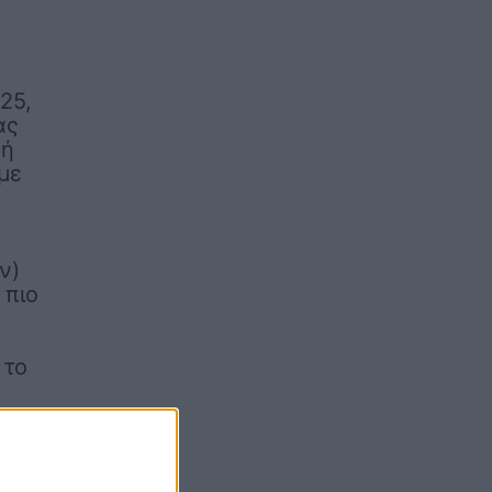
25,
ας
κή
με
ν)
 πιο
 το
ει