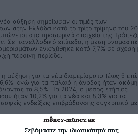
νέα αύξηση σημείωσαν οι τιμές των
των στην Ελλάδα κατά το τρίτο τρίμηνο του 20
υπώνεται στα προσωρινά στοιχεία της Τράπεζ
ς. Σε πανελλαδικό επίπεδο, η μέση ονομαστι
ιαμερισμάτων ενισχύθηκε κατά 7,7% σε σχέση 
οιχη περσινή περίοδο.
 η αύξηση για τα νέα διαμερίσματα (έως 5 ετώ
6,6%, ενώ για τα παλαιά η άνοδος ήταν ακόμη
άνοντας το 8,5%. Το 2024, ο μέσος ετήσιος
δου ήταν 10,2% για τα νέα και 8,3% για τα
 σαφείς ενδείξεις επιβράδυνσης συγκριτικά με
, η άνοδος τιμών το τρίτο τρίμηνο του 2025
Σεβόμαστε την ιδιωτικότητά σας
6,6% στην Αθήνα, ενώ στη Θεσσαλονίκη αγγίζ