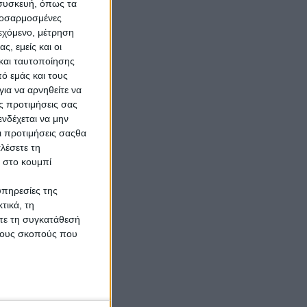
 συσκευή, όπως τα
προσαρμοσμένες
της
ιεχόμενο, μέτρηση
ς
ς, εμείς και οι
ε
και ταυτοποίησης
ό εμάς και τους
ια να αρνηθείτε να
ς προτιμήσεις σας
η
νδέχεται να μην
η
Οι προτιμήσεις σαςθα
λέσετε τη
κ στο κουμπί
υπηρεσίες της
nea-
τικά, τη
ίτε τη συγκατάθεσή
 τους σκοπούς που