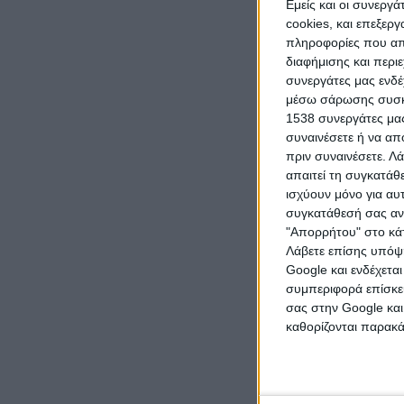
Εμείς και οι συνεργ
το 9,6%. Π
cookies, και επεξε
άλλες μεγά
πληροφορίες που απο
χώρας (8,5
διαφήμισης και περι
ανά περιο
συνεργάτες μας ενδέ
τον τόπο.
μέσω σάρωσης συσκευ
1538 συνεργάτες μας
συναινέσετε ή να απ
Τα στοιχεί
πριν συναινέσετε.
Λά
για παλαιό
απαιτεί τη συγκατάθ
δυναμική τ
ισχύουν μόνο για αυ
αστικές πε
συγκατάθεσή σας ανά
"Απορρήτου" στο κάτ
Λάβετε επίσης υπόψη
https://ww
Google και ενδέχετα
συμπεριφορά επίσκεψ
ektinaxh-77
σας στην Google και
καθορίζονται παρακ
Σχετικά