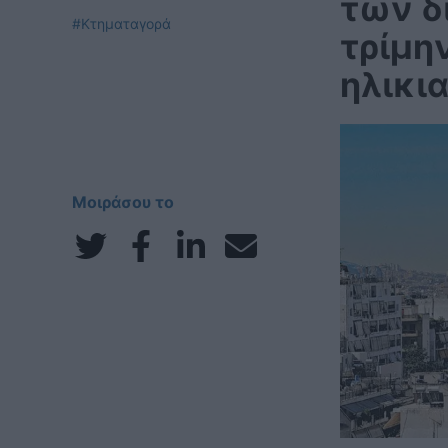
των δ
#Κτηματαγορά
τρίμην
ηλικι
Μοιράσου το