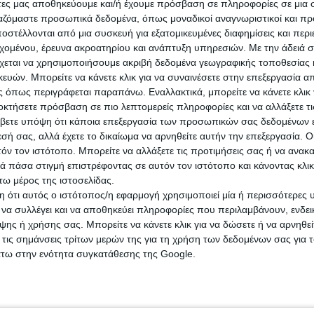
άτες μας αποθηκεύουμε και/ή έχουμε πρόσβαση σε πληροφορίες σε μια
αρόμοια αυξητική τάση καταγράφεται και σε
ργαζόμαστε προσωπικά δεδομένα, όπως μοναδικοί αναγνωριστικοί και 
λες πόλεις (8,9%) και τις υπόλοιπες περιοχές 
στέλλονται από μια συσκευή για εξατομικευμένες διαφημίσεις και περ
%). Ειδικότερα για το 2024, οι ετήσιες αυξήσει
εχομένου, έρευνα ακροατηρίου και ανάπτυξη υπηρεσιών.
Με την άδειά σα
χή κυμάνθηκαν από 7,5% έως 11,7% ανάλογα μ
χεται να χρησιμοποιήσουμε ακριβή δεδομένα γεωγραφικής τοποθεσίας 
ών. Μπορείτε να κάνετε κλικ για να συναινέσετε στην επεξεργασία απ
 όπως περιγράφεται παραπάνω. Εναλλακτικά, μπορείτε να κάνετε κλικ γ
οκτήσετε πρόσβαση σε πιο λεπτομερείς πληροφορίες και να αλλάξετε τι
α της ΤτΕ επιβεβαιώνουν ότι κυρίαρχη η ζήτησ
βετε υπόψη ότι κάποια επεξεργασία των προσωπικών σας δεδομένων ε
τερα διαμερίσματα οδηγεί τις τιμές ψηλά, ενώ 
εσή σας, αλλά έχετε το δικαίωμα να αρνηθείτε αυτήν την επεξεργασία. 
ης στεγαστικής αγοράς παραμένει ισχυρή στις
τόν τον ιστότοπο. Μπορείτε να αλλάξετε τις προτιμήσεις σας ή να ανακα
ριοχές.
 πάσα στιγμή επιστρέφοντας σε αυτόν τον ιστότοπο και κάνοντας κλι
ω μέρος της ιστοσελίδας.
 ότι αυτός ο ιστότοπος/η εφαρμογή χρησιμοποιεί μία ή περισσότερες 
w.euro2day.gr/news/economy/article/2326998/
ι να συλλέγει και να αποθηκεύει πληροφορίες που περιλαμβάνουν, ενδεικ
ης ή χρήσης σας. Μπορείτε να κάνετε κλικ για να δώσετε ή να αρνηθε
-stis-times-ton-diamerismaton-to-tr.html
 τις σημάνσεις τρίτων μερών της για τη χρήση των δεδομένων σας για
άτω στην ενότητα συγκατάθεσης της Google.
 Άρθρα