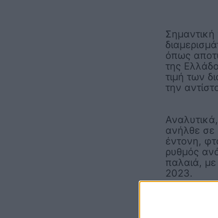
Σημαντική 
διαμερισμά
όπως αποτ
της Ελλάδο
τιμή των δ
την αντίστ
Αναλυτικά,
ανήλθε σε 
έντονη, φτ
ρυθμός ανό
παλαιά, με
2023.
Γεωγραφικά
έφτασε το 