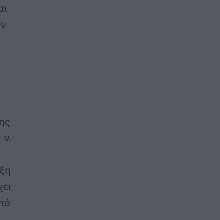
αι
ών
της
 ν.
αξη
χει
πό