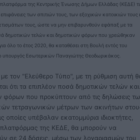
 πλατφόρμα της Κεντρικής Ένωσης Δήμων Ελλάδας (ΚΕΔΕ) τι
επιφάνειες των σπιτιών τους, των εξοχικών κατοικιών τους 
κτισμάτων τους,
ώστε να μην επιβαρυνθούν εφάπαξ με τα
σά δημοτικών τελών και δημοτικών φόρω
ν που χρεώθηκαν
ια όλο το έτος 2020, θα καταθέσει στη Βουλή εντός του
ο υπουργός Εσωτερικών Παναγιώτης Θεοδωρικάκος.
ε τον "Ελεύθερο Τύπο", με τη ρύθμιση αυτή θ
αι ότι τα επιπλέον ποσά δημοτικών τελών και
ν φόρων που προκύπτουν από τις δηλώσεις τ
κών τετραγωνικών μέτρων των ακινήτων στου
ις οποίες υπέβαλαν εκατομμύρια ιδιοκτήτες,
 πλατφόρμας της ΚΕΔΕ, θ
α μπορούν να
ν σε 24 δόσεις,
μέσω των λογαριασμών του