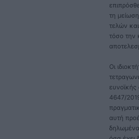
επιπρόσθ
τη μείωσ
τελών και
τόσο την 
αποτελεσ
Οι ιδιοκτ
τετραγωνι
ευνοϊκής 
4647/201
πραγματικ
αυτή προέ
δηλωμένα
όσα έχει 