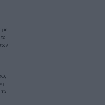
 με
 το
 των
ρώ,
μη
 τα