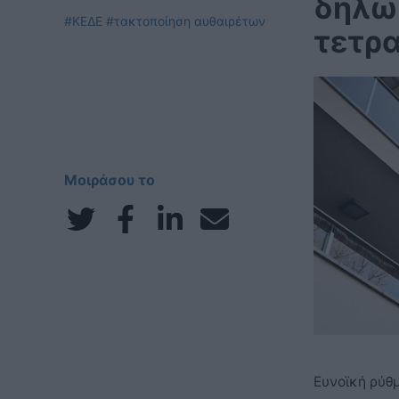
δήλω
#ΚΕΔΕ
#τακτοποίηση αυθαιρέτων
τετρ
Μοιράσου το
Ευνοϊκή ρύθμ