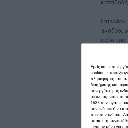
καταβολής
Επιπλέον
αναδρομικ
πρόστιμα
εκπρόθεσ
σε 24 δόσ
Εμείς και οι συνεργ
των επομέ
cookies, και επεξε
θα υποστ
πληροφορίες που απο
διαφήμισης και περι
επόμενους
συνεργάτες μας ενδέ
περισσότε
μέσω σάρωσης συσκευ
1538 συνεργάτες μας
τελών κα
συναινέσετε ή να απ
πρόσθετα
πριν συναινέσετε.
Λά
απαιτεί τη συγκατάθ
Δήμους εί
ισχύουν μόνο για αυ