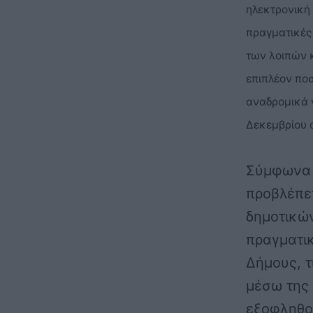
ηλεκτρονική
πραγματικές 
των λοιπών 
επιπλέον πο
αναδρομικά γ
Δεκεμβρίου 
Σύμφωνα μ
προβλέπετ
δημοτικώ
πραγματι
Δήμους, τ
μέσω της
εξοφληθού