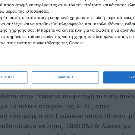
 πάσα στιγμή επιστρέφοντας σε αυτόν τον ιστότοπο και κάνοντας κλι
ω μέρος της ιστοσελίδας.
 ότι αυτός ο ιστότοπος/η εφαρμογή χρησιμοποιεί μία ή περισσότερες 
ι να συλλέγει και να αποθηκεύει πληροφορίες που περιλαμβάνουν, ενδεικ
ασία οικειοθελούς δήλωσης των πραγματικών
ης ή χρήσης σας. Μπορείτε να κάνετε κλικ για να δώσετε ή να αρνηθε
ών των ακινήτων στους Δήμους ολοκληρώνετα
 τις σημάνσεις τρίτων μερών της για τη χρήση των δεδομένων σας για
άτω στην ενότητα συγκατάθεσης της Google.
εγάλη επιτυχία και με όφελος όχι μόνο για
ια ιδιοκτήτες που εντάχθηκαν σ’ αυτήν αλλά 
 τους Δήμους της χώρας, οι οποίοι εξασφάλισ
ά τους έξοδα επιπλέον έσοδα συνολικού ύψου
ΕΠΙΛΟΓΕΣ
ΔΙΑΦΩΝΩ
ΣΥ
 ευρώ για το 2021. Η επιτυχία του εγχειρήματο
ίλεται στην τεράστια συμμετοχή των δημοτών
ε τα τελικά στοιχεία της ΚΕΔΕ, στην
ική πλατφόρμα της Ενώσεως
υποβλήθηκαν, μ
ροδοτούμενα ακίνητα, 1.869.050 δηλώσεις
με