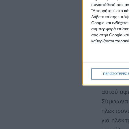
συγκατάθεσή σας ανά
βάση.
"Απορρήτου" στο κάτ
Λάβετε επίσης υπόψη
Google και ενδέχετα
Η διαδικ
συμπεριφορά επίσκεψ
επιφανει
σας στην Google και
καθορίζονται παρακ
έτσι με μ
εκατομμύρ
για όλους
χωρίς δικ
ΠΕΡΙΣΣΟΤΕΡΕΣ 
160 εκατ.
αυτού οφε
Σύμφωνα μ
ηλεκτρον
για ηλεκτ