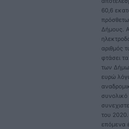
αποτέλεσ
60,6 εκατ
πρόσθετω
Δήμους. Α
ηλεκτροδ
αριθμός τ
φτάσει τα
των Δήμω
ευρώ
λόγω
αναδρομι
συνολικό 
συνεχιστε
του 2020
επόμενα έ