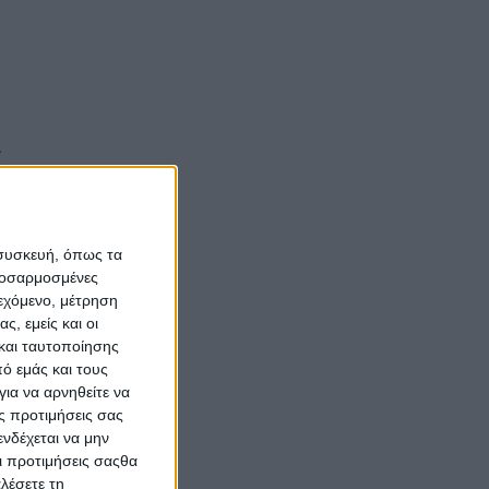
ς
,
ος
 συσκευή, όπως τα
 που
προσαρμοσμένες
ους
ιεχόμενο, μέτρηση
ς, εμείς και οι
και ταυτοποίησης
ό εμάς και τους
ια να αρνηθείτε να
ς προτιμήσεις σας
νδέχεται να μην
Οι προτιμήσεις σαςθα
λέσετε τη