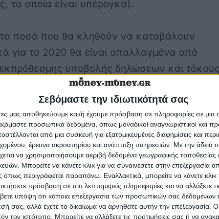
, τα οποία είναι υπέρογκα).
 τα ποσά που θα κληθούν να καταβάλουν
ά για το 2020 θα είναι
απαλλαγμένα από
 εκπρόθεσμης υποβολής δηλώσεων και τόκου
μης καταβολής
και θα τα χρεωθούν τμηματικά
Σεβόμαστε την ιδιωτικότητά σας
εις, με τους λογαριασμούς ηλεκτρικού ρεύματ
άτες μας αποθηκεύουμε και/ή έχουμε πρόσβαση σε πληροφορίες σε μια
νων ετών. Ουσιαστικά, οι επιπλέον χρεώσεις
ργαζόμαστε προσωπικά δεδομένα, όπως μοναδικοί αναγνωριστικοί και 
ούν οι δημότες θα περάσουν ανεπαίσθητες στ
στέλλονται από μια συσκευή για εξατομικευμένες διαφημίσεις και περ
εχομένου, έρευνα ακροατηρίου και ανάπτυξη υπηρεσιών.
Με την άδειά σα
 λογαριασμούς ρεύματος, δεδομένου ότι στις
χεται να χρησιμοποιήσουμε ακριβή δεδομένα γεωγραφικής τοποθεσίας 
ρες περιπτώσεις τα επιπλέον ποσά δημοτικών
ών. Μπορείτε να κάνετε κλικ για να συναινέσετε στην επεξεργασία απ
 όπως περιγράφεται παραπάνω. Εναλλακτικά, μπορείτε να κάνετε κλικ γ
ι δημοτικών φόρων που αντιστοιχούν στα
οκτήσετε πρόσβαση σε πιο λεπτομερείς πληροφορίες και να αλλάξετε τι
 τετραγωνικά μέτρα που δηλώθηκαν στους
βετε υπόψη ότι κάποια επεξεργασία των προσωπικών σας δεδομένων ε
εσή σας, αλλά έχετε το δικαίωμα να αρνηθείτε αυτήν την επεξεργασία. 
ναι ποσά χαμηλότερα των 100 ευρώ σε ετήσια
τόν τον ιστότοπο. Μπορείτε να αλλάξετε τις προτιμήσεις σας ή να ανακα