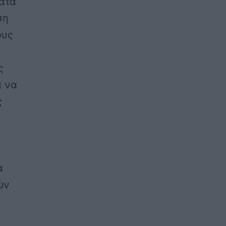
ατά
ση
ους
ς
α να
ς
α
ών