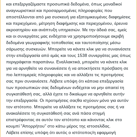
και επεξεργαζόμαστε προσωπικά δεδομένα, όπως μοναδικοί
για τη
Δημιουργία νέων θέσεων
αναγνωριστικοί και προσαρμοσμένες πληροφορίες που
εργασίας
, η εταιρεία Vezyroglou Farm
αποστέλλονται από μια συσκευή για εξατομικευμένες διαφημίσεις
και περιεχόμενο, μέτρηση διαφήμισης και περιεχομένου, έρευνα
για την
Ταχύτερη οικονομική ανάπτυξη
,
ακροατηρίου και ανάπτυξη υπηρεσιών.
Με την άδειά σας, εμείς
και οι συνεργάτες μας ενδέχεται να χρησιμοποιήσουμε ακριβή
η εταιρεία Mailo’s The Pasta Project
δεδομένα γεωγραφικής τοποθεσίας και ταυτοποίησης μέσω
για την
Κορυφαία εξαγωγική
σάρωσης συσκευών. Μπορείτε να κάνετε κλικ για να συναινέσετε
στην επεξεργασία από εμάς και τους 1538 συνεργάτες μας όπως
δραστηριότητα
, η εταιρεία Ari Foods
περιγράφεται παραπάνω. Εναλλακτικά, μπορείτε να κάνετε κλικ
για την
Ενεργό συμμετοχή στο
για να αρνηθείτε να συναινέσετε ή να αποκτήσετε πρόσβαση σε
πιο λεπτομερείς πληροφορίες και να αλλάξετε τις προτιμήσεις
πρόγραμμα
, η εταιρεία Pharm24
σας πριν συναινέσετε.
Λάβετε υπόψη ότι κάποια επεξεργασία
για την
Προσφορά στο πρόγραμμα
, η
των προσωπικών σας δεδομένων ενδέχεται να μην απαιτεί τη
συγκατάθεσή σας, αλλά έχετε το δικαίωμα να αρνηθείτε αυτήν
εταιρεία Mediterra
την επεξεργασία. Οι προτιμήσεις σαςθα ισχύουν μόνο για αυτόν
τον ιστότοπο. Μπορείτε να αλλάξετε τις προτιμήσεις σας ή να
για την κατηγορία
Κορυφαίος
ανακαλέσετε τη συγκατάθεσή σας ανά πάσα στιγμή
Μέντορας
, ο Μιλτιάδης Κορνάρος,
επιστρέφοντας σε αυτόν τον ιστότοπο και κάνοντας κλικ στο
κουμπί "Απορρήτου" στο κάτω μέρος της ιστοσελίδας.
Investor / Strategic Advisor στην Orbis
Λάβετε επίσης υπόψη ότι αυτός ο ιστότοπος/η εφαρμογή