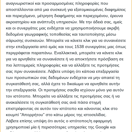
την κρίση που ακολούθησε τη ρωσική
αναγνωριστικοί και προσαρμοσμένες πληροφορίες που
εισβολή στην Ουκρανία το 2022.
αποστέλλονται από μια συσκευή για εξατομικευμένες διαφημίσεις
και περιεχόμενο, μέτρηση διαφήμισης και περιεχομένου, έρευνα
ακροατηρίου και ανάπτυξη υπηρεσιών.
Με την άδειά σας, εμείς
Σύμφωνα με τον Μπιρόλ, έχει ήδη τεθεί
και οι συνεργάτες μας ενδέχεται να χρησιμοποιήσουμε ακριβή
εκτός αγοράς μεγαλύτερος όγκος
δεδομένα γεωγραφικής τοποθεσίας και ταυτοποίησης μέσω
πετρελαίου από εκείνον των
σάρωσης συσκευών. Μπορείτε να κάνετε κλικ για να συναινέσετε
πετρελαϊκών κρίσεων του ’70, ενώ οι
στην επεξεργασία από εμάς και τους 1538 συνεργάτες μας όπως
περιγράφεται παραπάνω. Εναλλακτικά, μπορείτε να κάνετε κλικ
ποσότητες φυσικού αερίου που έχουν
για να αρνηθείτε να συναινέσετε ή να αποκτήσετε πρόσβαση σε
διακοπεί είναι διπλάσιες από τις ροές
πιο λεπτομερείς πληροφορίες και να αλλάξετε τις προτιμήσεις
που σταμάτησαν από τη Ρωσία προς
σας πριν συναινέσετε.
Λάβετε υπόψη ότι κάποια επεξεργασία
την Ευρώπη το 2022. Παρά την κλίμακα
των προσωπικών σας δεδομένων ενδέχεται να μην απαιτεί τη
της διαταραχής, εκτιμά ότι πολιτικοί και
συγκατάθεσή σας, αλλά έχετε το δικαίωμα να αρνηθείτε αυτήν
αγορές υποτιμούν ακόμη το μέγεθος
την επεξεργασία. Οι προτιμήσεις σαςθα ισχύουν μόνο για αυτόν
της απειλής, καθώς περίπου το ένα
τον ιστότοπο. Μπορείτε να αλλάξετε τις προτιμήσεις σας ή να
πέμπτο της παγκόσμιας προσφοράς
ανακαλέσετε τη συγκατάθεσή σας ανά πάσα στιγμή
πετρελαίου και φυσικού αερίου είναι
επιστρέφοντας σε αυτόν τον ιστότοπο και κάνοντας κλικ στο
ουσιαστικά εγκλωβισμένο στη Μέση
κουμπί "Απορρήτου" στο κάτω μέρος της ιστοσελίδας.
Ανατολή.
Λάβετε επίσης υπόψη ότι αυτός ο ιστότοπος/η εφαρμογή
χρησιμοποιεί μία ή περισσότερες υπηρεσίες της Google και