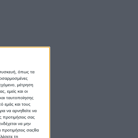
 συσκευή, όπως τα
προσαρμοσμένες
ιεχόμενο, μέτρηση
ς, εμείς και οι
και ταυτοποίησης
ό εμάς και τους
ια να αρνηθείτε να
ς προτιμήσεις σας
νδέχεται να μην
Οι προτιμήσεις σαςθα
λέσετε τη