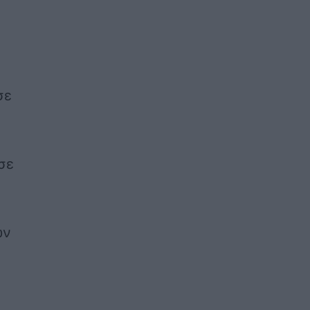
σε
σε
ων