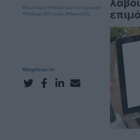
λάβο
#Σεμινάρια
#Μέτρα για τον κορωνοϊό
επιμ
#Επίδομα 600 ευρώ
#Κορωνοϊός
Μοιράσου το