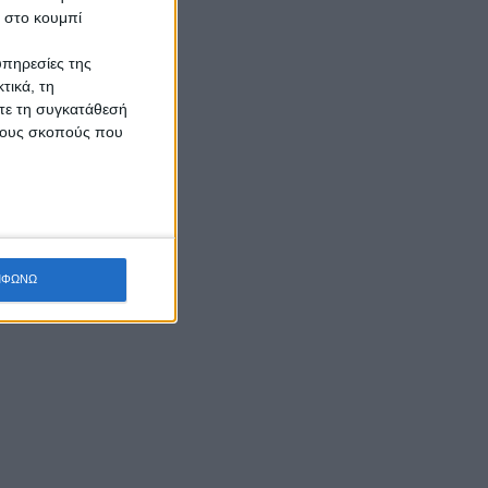
κ στο κουμπί
ων
ν
υπηρεσίες της
τικά, τη
ίτε τη συγκατάθεσή
 τους σκοπούς που
ς
ΜΦΩΝΩ