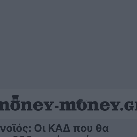
οϊός: Οι ΚΑΔ που θα