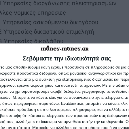
01 Υπηρεσίες διοργάνωσης πλειστηριασμών
Άλλες νομικές υπηρεσίες
01 Υπηρεσίες ασκούμενου δικηγόρου
02 Υπηρεσίες δικαστικού επιμελητή
03 Υπηρεσίες δικολάβου
04 Υπηρεσίες μεσεγγύησης και συμβιβασμού
Σεβόμαστε την ιδιωτικότητά σας
περιουσίας
άτες μας αποθηκεύουμε και/ή έχουμε πρόσβαση σε πληροφορίες σε μια
στηριότητες λογιστικής, τήρησης βιβλίων και
ργαζόμαστε προσωπικά δεδομένα, όπως μοναδικοί αναγνωριστικοί και 
ού ελέγχου· παροχή φορολογικών συμβουλών
στέλλονται από μια συσκευή για εξατομικευμένες διαφημίσεις και περ
εχομένου, έρευνα ακροατηρίου και ανάπτυξη υπηρεσιών.
Με την άδειά σα
πηρεσίες οικονομικού ελέγχου
χεται να χρησιμοποιήσουμε ακριβή δεδομένα γεωγραφικής τοποθεσίας 
01 Υπηρεσίες ορκωτού ελεγκτή
ών. Μπορείτε να κάνετε κλικ για να συναινέσετε στην επεξεργασία απ
 όπως περιγράφεται παραπάνω. Εναλλακτικά, μπορείτε να κάνετε κλικ γ
02 Υπηρεσίες ορκωτού λογιστή
οκτήσετε πρόσβαση σε πιο λεπτομερείς πληροφορίες και να αλλάξετε τι
βετε υπόψη ότι κάποια επεξεργασία των προσωπικών σας δεδομένων ε
ογιστικές υπηρεσίες
εσή σας, αλλά έχετε το δικαίωμα να αρνηθείτε αυτήν την επεξεργασία. 
Υπηρεσίες λογιστικής επαλήθευσης
τόν τον ιστότοπο. Μπορείτε να αλλάξετε τις προτιμήσεις σας ή να ανακα