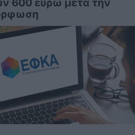
υν 600 ευρώ μετά την
όρφωση