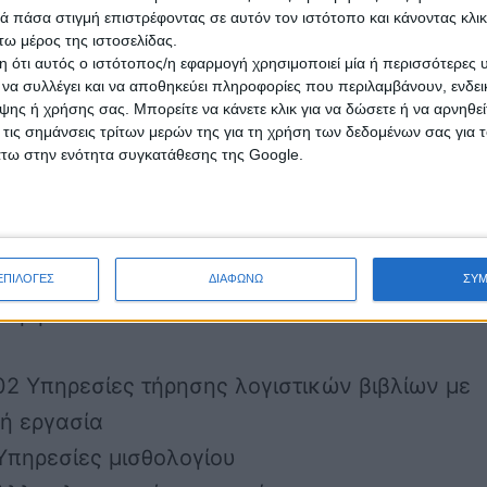
 πάσα στιγμή επιστρέφοντας σε αυτόν τον ιστότοπο και κάνοντας κλι
 Υπηρεσίες σύνταξης οικονομικών καταστάσε
ω μέρος της ιστοσελίδας.
01 Υπηρεσίες λογιστή για σύνταξη οικονομικώ
 ότι αυτός ο ιστότοπος/η εφαρμογή χρησιμοποιεί μία ή περισσότερες 
ι να συλλέγει και να αποθηκεύει πληροφορίες που περιλαμβάνουν, ενδεικ
εων και φορολογικών δηλώσεων
ης ή χρήσης σας. Μπορείτε να κάνετε κλικ για να δώσετε ή να αρνηθε
02 Υπηρεσίες σύνταξης και δημοσίευσης
 τις σημάνσεις τρίτων μερών της για τη χρήση των δεδομένων σας για
άτω στην ενότητα συγκατάθεσης της Google.
μών, καταστατικών, τροποποιήσεων,
σεων κλπ
Υπηρεσίες τήρησης λογιστικών βιβλίων
.01 Υπηρεσίες οργανωμένων γραφείων τήρηση
ΕΠΙΛΟΓΕΣ
ΔΙΑΦΩΝΩ
ΣΥ
ν βιβλίων
02 Υπηρεσίες τήρησης λογιστικών βιβλίων με
ή εργασία
Υπηρεσίες μισθολογίου