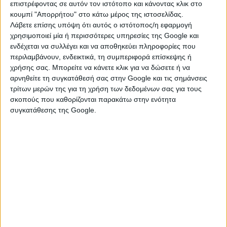
επιστρέφοντας σε αυτόν τον ιστότοπο και κάνοντας κλικ στο
κουμπί "Απορρήτου" στο κάτω μέρος της ιστοσελίδας.
Λάβετε επίσης υπόψη ότι αυτός ο ιστότοπος/η εφαρμογή
χρησιμοποιεί μία ή περισσότερες υπηρεσίες της Google και
ενδέχεται να συλλέγει και να αποθηκεύει πληροφορίες που
περιλαμβάνουν, ενδεικτικά, τη συμπεριφορά επίσκεψης ή
χρήσης σας. Μπορείτε να κάνετε κλικ για να δώσετε ή να
αρνηθείτε τη συγκατάθεσή σας στην Google και τις σημάνσεις
τρίτων μερών της για τη χρήση των δεδομένων σας για τους
σκοπούς που καθορίζονται παρακάτω στην ενότητα
Τα περισσότερα μόρια και η επιλογή θα
συγκατάθεσης της Google.
γίνει από τα χαμηλότερα εισοδήματα
και προς τα πάνω, με τον συνδυασμό
και των άλλων κριτηρίων (ανεργία,
αριθμός παιδιών, είδος σύμβασης,
δηλαδή μερικής ή πλήρους
απασχόλησης, κ.λπ) ενώ η αξία της
επιταγής που θα πάρουν οι