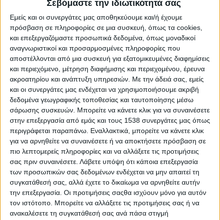
Σεβόμαστε την ιδιωτικότητά σας
Εμείς και οι συνεργάτες μας αποθηκεύουμε και/ή έχουμε
πρόσβαση σε πληροφορίες σε μια συσκευή, όπως τα cookies,
και επεξεργαζόμαστε προσωπικά δεδομένα, όπως μοναδικοί
αναγνωριστικοί και προσαρμοσμένες πληροφορίες που
αποστέλλονται από μια συσκευή για εξατομικευμένες διαφημίσεις
και περιεχόμενο, μέτρηση διαφήμισης και περιεχομένου, έρευνα
ακροατηρίου και ανάπτυξη υπηρεσιών.
Με την άδειά σας, εμείς
και οι συνεργάτες μας ενδέχεται να χρησιμοποιήσουμε ακριβή
δεδομένα γεωγραφικής τοποθεσίας και ταυτοποίησης μέσω
σάρωσης συσκευών. Μπορείτε να κάνετε κλικ για να συναινέσετε
στην επεξεργασία από εμάς και τους 1538 συνεργάτες μας όπως
περιγράφεται παραπάνω. Εναλλακτικά, μπορείτε να κάνετε κλικ
για να αρνηθείτε να συναινέσετε ή να αποκτήσετε πρόσβαση σε
πιο λεπτομερείς πληροφορίες και να αλλάξετε τις προτιμήσεις
σας πριν συναινέσετε.
Λάβετε υπόψη ότι κάποια επεξεργασία
των προσωπικών σας δεδομένων ενδέχεται να μην απαιτεί τη
συγκατάθεσή σας, αλλά έχετε το δικαίωμα να αρνηθείτε αυτήν
την επεξεργασία. Οι προτιμήσεις σαςθα ισχύουν μόνο για αυτόν
τον ιστότοπο. Μπορείτε να αλλάξετε τις προτιμήσεις σας ή να
ανακαλέσετε τη συγκατάθεσή σας ανά πάσα στιγμή