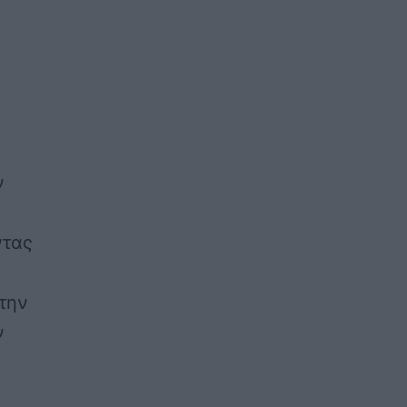
ν
ν
ντας
την
ν