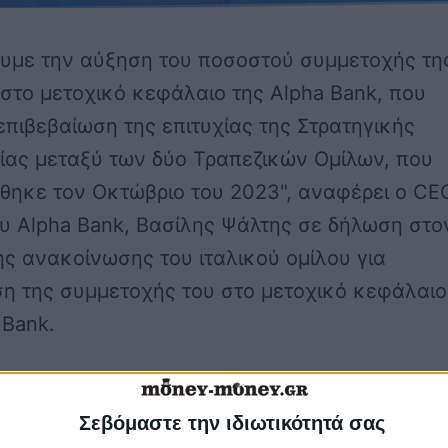
ουμε την αύξηση του ποσοστού συμμετοχής τη
 στο μετοχικό κεφάλαιο της Alpha Bank, που
επιβεβαίωση της επιτυχίας της Στρατηγικής
ίας μεταξύ των δύο Τραπεζικών Ομίλων, που
θηκε τον Οκτώβριο του 2023", αναφέρει ο
CE
υ Alpha Bank, Βασίλης Ψάλτης
σε δήλωση στο
ς ανακοίνωσης του ιταλικού ομίλου για
η της συμμετοχής του στο μετοχικό κεφάλαιο
 Bank.
συνεργαζόμαστε εντατικά σε ένα ευρύ φάσμα
ών και επενδυτικών προϊόντων υψηλής
Σεβόμαστε την ιδιωτικότητά σας