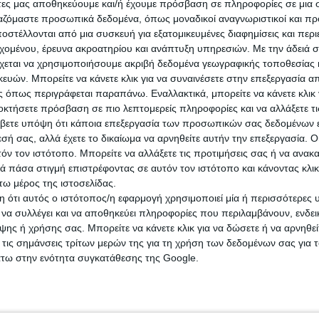
ενης αξίας για τους πελάτες μας, από το weal
άτες μας αποθηκεύουμε και/ή έχουμε πρόσβαση σε πληροφορίες σε μια
ργαζόμαστε προσωπικά δεδομένα, όπως μοναδικοί αναγνωριστικοί και 
nt έως τις υπηρεσίες χρηματοδότησης μεγάλ
στέλλονται από μια συσκευή για εξατομικευμένες διαφημίσεις και περ
εχομένου, έρευνα ακροατηρίου και ανάπτυξη υπηρεσιών.
Με την άδειά σα
σεων και επενδυτικών συμβουλών στις
χεται να χρησιμοποιήσουμε ακριβή δεδομένα γεωγραφικής τοποθεσίας 
ορές", αναφέρει ο κ. Ψάλτης και προσθέτει: 
ών. Μπορείτε να κάνετε κλικ για να συναινέσετε στην επεξεργασία απ
 όπως περιγράφεται παραπάνω. Εναλλακτικά, μπορείτε να κάνετε κλικ γ
α της συνεργασίας, οι πελάτες της Alpha Ban
οκτήσετε πρόσβαση σε πιο λεπτομερείς πληροφορίες και να αλλάξετε τι
νουν υψηλής ποιότητας υπηρεσίες και
βετε υπόψη ότι κάποια επεξεργασία των προσωπικών σας δεδομένων ε
εσή σας, αλλά έχετε το δικαίωμα να αρνηθείτε αυτήν την επεξεργασία. 
νται από τη δυνατότητα πρόσβασης στην
τόν τον ιστότοπο. Μπορείτε να αλλάξετε τις προτιμήσεις σας ή να ανακα
αϊκή πλατφόρμα του Στρατηγικού μας εταίρου
 πάσα στιγμή επιστρέφοντας σε αυτόν τον ιστότοπο και κάνοντας κλι
ω μέρος της ιστοσελίδας.
 ότι αυτός ο ιστότοπος/η εφαρμογή χρησιμοποιεί μία ή περισσότερες 
ι να συλλέγει και να αποθηκεύει πληροφορίες που περιλαμβάνουν, ενδεικ
του ποσοστού συμμετοχής της UniCredit στην
ης ή χρήσης σας. Μπορείτε να κάνετε κλικ για να δώσετε ή να αρνηθε
k αποτελεί απόδειξη της δυναμικής περαιτέρω
 τις σημάνσεις τρίτων μερών της για τη χρήση των δεδομένων σας για
άτω στην ενότητα συγκατάθεσης της Google.
 της Στρατηγικής μας Συνεργασίας. Ταυτόχρο
χηρή ψήφο εμπιστοσύνης στις προοπτικές της
μας και της Ελληνικής Οικονομίας, καθώς