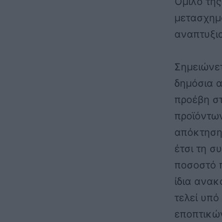
Όμιλο της
μετασχημ
αναπτυξια
Σημειώνετ
δημόσια α
προέβη σ
προϊόντω
απόκτηση
έτσι τη σ
ποσοστό 
ίδια ανα
τελεί υπό
εποπτικώ