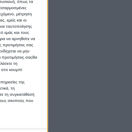
th
 συσκευή, όπως τα
προσαρμοσμένες
ων
ιεχόμενο, μέτρηση
ς, εμείς και οι
και ταυτοποίησης
"Ως
ό εμάς και τους
ια να αρνηθείτε να
k
ς προτιμήσεις σας
νδέχεται να μην
Οι προτιμήσεις σαςθα
λέσετε τη
.
κ στο κουμπί
υπηρεσίες της
τικά, τη
ίτε τη συγκατάθεσή
 τους σκοπούς που
να,