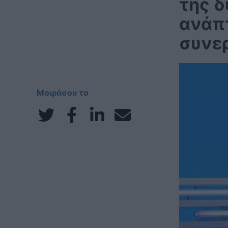
της 
ανάπ
συνε
Μοιράσου το