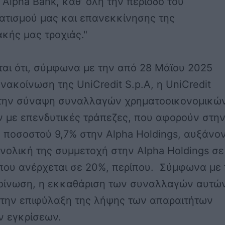
 Alpha Bank, καθ’ όλη την περίοδο του
ατισμού μας και επανεκκίνησης της
κής μας τροχιάς."
αι ότι, σύμφωνα με την από 28 Μάϊου 2025
νακοίνωση της UniCredit S.p.A, η UniCredit
την σύναψη συναλλαγών χρηματοοικονομικώ
ν με επενδυτικές τράπεζες, που αφορούν στη
 ποσοστού 9,7% στην Alpha Holdings, αυξάνο
υνολική της συμμετοχή στην Alpha Holdings σε
που ανέρχεται σε 20%, περίπου. Σύμφωνα με 
κοίνωση, η εκκαθάριση των συναλλαγών αυτώ
 την επιφύλαξη της λήψης των απαραιτήτων
ν εγκρίσεων.