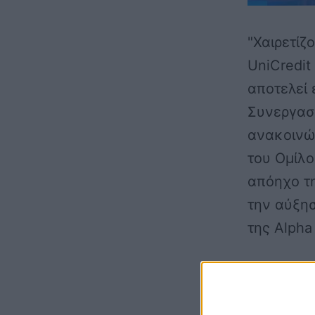
"Χαιρετίζ
UniCredit
αποτελεί 
Συνεργασ
ανακοινώ
του Ομίλο
απόηχο τη
την αύξησ
της Alpha
"Έκτοτε 
τραπεζικ