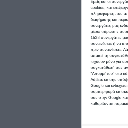
προστιθέμ
Εμείς και οι συνεργ
cookies, και επεξε
manageme
πληροφορίες που απο
διαφήμισης και περι
επιχειρή
συνεργάτες μας ενδέ
κεφαλαιαγ
μέσω σάρωσης συσκευ
1538 συνεργάτες μας
αποτέλεσμ
συναινέσετε ή να απ
απολαμβά
πριν συναινέσετε.
Λά
απαιτεί τη συγκατάθ
επωφελού
ισχύουν μόνο για αυ
πανευρωπ
συγκατάθεσή σας ανά
"Απορρήτου" στο κάτ
Λάβετε επίσης υπόψη
Google και ενδέχετα
Η αύξηση 
συμπεριφορά επίσκεψ
Alpha Ban
σας στην Google και
καθορίζονται παρακ
ανάπτυξης
συνιστά η
Τράπεζας 