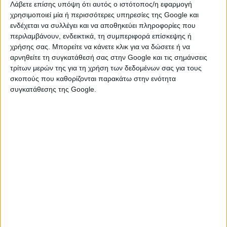
Λάβετε επίσης υπόψη ότι αυτός ο ιστότοπος/η εφαρμογή
κυκλοφορίας και τις πινακίδες θα
χρησιμοποιεί μία ή περισσότερες υπηρεσίες της Google και
ενδέχεται να συλλέγει και να αποθηκεύει πληροφορίες που
χρεώνεται με πρόστιμο-μαμούθ, ίσο με
περιλαμβάνουν, ενδεικτικά, τη συμπεριφορά επίσκεψης ή
το διπλάσιο των ετησίων τελών
χρήσης σας. Μπορείτε να κάνετε κλικ για να δώσετε ή να
αρνηθείτε τη συγκατάθεσή σας στην Google και τις σημάνσεις
κυκλοφορίας! Επιπλέον, κάθε κάτοχος
τρίτων μερών της για τη χρήση των δεδομένων σας για τους
οχήματος που θέλει να κάνει δεύτερη
σκοπούς που καθορίζονται παρακάτω στην ενότητα
συγκατάθεσης της Google.
αίτηση για συνέχιση της κυκλοφορίας
του οχήματός του, θα επιβαρύνεται με
ολόκληρα τα ετήσια τέλη κυκλοφορίας.
Το ίδιο θα συμβαίνει και σε περίπτωση
κατά την οποία ο κάτοχος κατά τη
διάρκεια της περιόδου
επανακυκλοφορίας του οχήματός του
αποφασίσει να το μεταβιβάσει ή να το