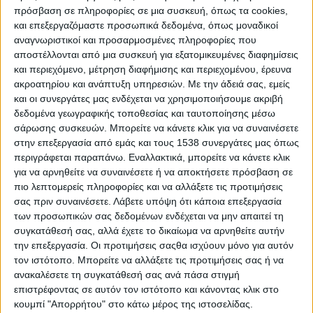
τέλη κυκλοφορίας" κρύβουν παγίδες
πρόσβαση σε πληροφορίες σε μια συσκευή, όπως τα cookies,
και επεξεργαζόμαστε προσωπικά δεδομένα, όπως μοναδικοί
για τους κατόχους των οχημάτων. Κατ’
αναγνωριστικοί και προσαρμοσμένες πληροφορίες που
αρχήν, τα αναλογικά τέλη, μόνο
αποστέλλονται από μια συσκευή για εξατομικευμένες διαφημίσεις
και περιεχόμενο, μέτρηση διαφήμισης και περιεχομένου, έρευνα
αναλογικά δεν θα είναι καθώς θα
ακροατηρίου και ανάπτυξη υπηρεσιών.
Με την άδειά σας, εμείς
επιβαρύνονται με "καπέλο", το οποίο
και οι συνεργάτες μας ενδέχεται να χρησιμοποιήσουμε ακριβή
δεδομένα γεωγραφικής τοποθεσίας και ταυτοποίησης μέσω
κυμαίνεται από 1/12 έως 2/12 επί των
σάρωσης συσκευών. Μπορείτε να κάνετε κλικ για να συναινέσετε
στην επεξεργασία από εμάς και τους 1538 συνεργάτες μας όπως
ετησίων τελών κυκλοφορίας. Δηλαδή,
περιγράφεται παραπάνω. Εναλλακτικά, μπορείτε να κάνετε κλικ
στα τέλη που αναλογούν στους μήνες
για να αρνηθείτε να συναινέσετε ή να αποκτήσετε πρόσβαση σε
πιο λεπτομερείς πληροφορίες και να αλλάξετε τις προτιμήσεις
επανακυκλοφορίας του οχήματος θα
σας πριν συναινέσετε.
Λάβετε υπόψη ότι κάποια επεξεργασία
προστίθενται επιπλέον τέλη που
των προσωπικών σας δεδομένων ενδέχεται να μην απαιτεί τη
συγκατάθεσή σας, αλλά έχετε το δικαίωμα να αρνηθείτε αυτήν
αναλογούν σε 1 ή 2 ακόμη μήνες!
την επεξεργασία. Οι προτιμήσεις σαςθα ισχύουν μόνο για αυτόν
Επίσης, εάν ο κάτοχος του οχήματος
τον ιστότοπο. Μπορείτε να αλλάξετε τις προτιμήσεις σας ή να
ανακαλέσετε τη συγκατάθεσή σας ανά πάσα στιγμή
που έκανε χρήση του δικαιώματος δεν
επιστρέφοντας σε αυτόν τον ιστότοπο και κάνοντας κλικ στο
κουμπί "Απορρήτου" στο κάτω μέρος της ιστοσελίδας.
επιστρέψει εγκαίρως την άδεια