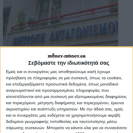
Την έναρξη χαρτογράφησης των
συνθηκών ανταγωνισμού στην αλυσίδα
Σεβόμαστε την ιδιωτικότητά σας
αξίας του κλάδου των
τροφίμων
Εμείς και οι συνεργάτες μας αποθηκεύουμε και/ή έχουμε
ανακοίνωσε η
Επιτροπή Ανταγωνισμού,
πρόσβαση σε πληροφορίες σε μια συσκευή, όπως τα cookies,
η οποία ενδεχομένως, όπως σημειώνει,
και επεξεργαζόμαστε προσωπικά δεδομένα, όπως μοναδικοί
να οδηγήσει στον εντοπισμό
αναγνωριστικοί και προσαρμοσμένες πληροφορίες που
στρεβλώσεων και σε προτάσεις για
αποστέλλονται από μια συσκευή για εξατομικευμένες διαφημίσεις
ρυθμιστικές παρεμβάσεις.
και περιεχόμενο, μέτρηση διαφήμισης και περιεχομένου, έρευνα
ακροατηρίου και ανάπτυξη υπηρεσιών.
Με την άδειά σας, εμείς
Η έρευνα αυτή έρχεται σε συνέχεια
και οι συνεργάτες μας ενδέχεται να χρησιμοποιήσουμε ακριβή
διερεύνησης επιμέρους προϊόντων
δεδομένα γεωγραφικής τοποθεσίας και ταυτοποίησης μέσω
τροφίμων (πχ
γάλα
,
γιαούρτι
,
φέτα
) και
σάρωσης συσκευών. Μπορείτε να κάνετε κλικ για να συναινέσετε
επιμέρους παραγόντων της αλυσίδας