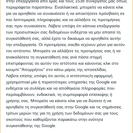
στην επεξεργασία από εμάς και τους 1538 συνεργάτες μας όπως
αξίας τροφίμων
(
ζωοτροφές
και
περιγράφεται παραπάνω. Εναλλακτικά, μπορείτε να κάνετε κλικ
κτηνιατρικά φαρμακευτικά προϊόντα
),
για να αρνηθείτε να συναινέσετε ή να αποκτήσετε πρόσβαση σε
οι οποίες ολοκληρώθηκαν τον
πιο λεπτομερείς πληροφορίες και να αλλάξετε τις προτιμήσεις
Οκτώβριο του 2025, προκειμένου να
σας πριν συναινέσετε.
Λάβετε υπόψη ότι κάποια επεξεργασία
καταγραφεί η
συνολική
εικόνα του
των προσωπικών σας δεδομένων ενδέχεται να μην απαιτεί τη
ανταγωνισμού σε όλο τον
συγκατάθεσή σας, αλλά έχετε το δικαίωμα να αρνηθείτε αυτήν
αγροδιατροφικό κλάδο.
την επεξεργασία. Οι προτιμήσεις σαςθα ισχύουν μόνο για αυτόν
τον ιστότοπο. Μπορείτε να αλλάξετε τις προτιμήσεις σας ή να
ανακαλέσετε τη συγκατάθεσή σας ανά πάσα στιγμή
Οπως αναφέρει σε ανακοίνωσή της η
επιστρέφοντας σε αυτόν τον ιστότοπο και κάνοντας κλικ στο
Επιτροπή Ανταγωνισμού,
θα αναλύσει
κουμπί "Απορρήτου" στο κάτω μέρος της ιστοσελίδας.
τις συνθήκες ανταγωνισμού που
Λάβετε επίσης υπόψη ότι αυτός ο ιστότοπος/η εφαρμογή
επικρατούν
στον αγροδιατροφικό
χρησιμοποιεί μία ή περισσότερες υπηρεσίες της Google και
τομέα,
σε όλα τα στάδια της αλυσίδας
ενδέχεται να συλλέγει και να αποθηκεύει πληροφορίες που
αξίας
, συμπεριλαμβανομένης της
περιλαμβάνουν, ενδεικτικά, τη συμπεριφορά επίσκεψης ή
αγροτικής παραγωγής, της μεταποίησης
χρήσης σας. Μπορείτε να κάνετε κλικ για να δώσετε ή να
και του εμπορίου τροφίμων.
αρνηθείτε τη συγκατάθεσή σας στην Google και τις σημάνσεις
τρίτων μερών της για τη χρήση των δεδομένων σας για τους
«Το θέμα παραμένει εξαιρετικά
σκοπούς που καθορίζονται παρακάτω στην ενότητα
επίκαιρο δεδομένης της
αύξησης των
συγκατάθεσης της Google.
τιμών των τροφίμων
και των