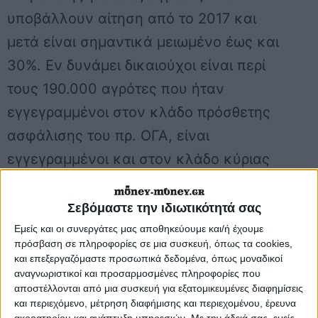
υποβάλλουν αίτηση από το 2017 και
μετά είναι σημαντικά μειωμένο έως και
30%. Εν δυνάμει δικαιούχοι είναι περί
τους 190.000 αγρότες που ήταν
εγγεγραμμένοι στον κλάδο πρόσθετης
ασφάλισης του πρ. ΟΓΑ, είναι
εγγεγραμμένοι και στον κλάδο κύριας
ασφάλισης και μπορούν να
αναγνωρίσουν λόγω πάγιας διάταξης
Σεβόμαστε την ιδιωτικότητά σας
του 2006 οφειλόμενο χρόνο στον
Εμείς και οι συνεργάτες μας αποθηκεύουμε και/ή έχουμε
πρόσβαση σε πληροφορίες σε μια συσκευή, όπως τα cookies,
κλάδο πρόσθετης. Σύμφωνα με
και επεξεργαζόμαστε προσωπικά δεδομένα, όπως μοναδικοί
πρόσφατη υπουργική απόφαση, το
αναγνωριστικοί και προσαρμοσμένες πληροφορίες που
αποστέλλονται από μια συσκευή για εξατομικευμένες διαφημίσεις
παράθυρο της εξαγοράς ανοίγει και για
και περιεχόμενο, μέτρηση διαφήμισης και περιεχομένου, έρευνα