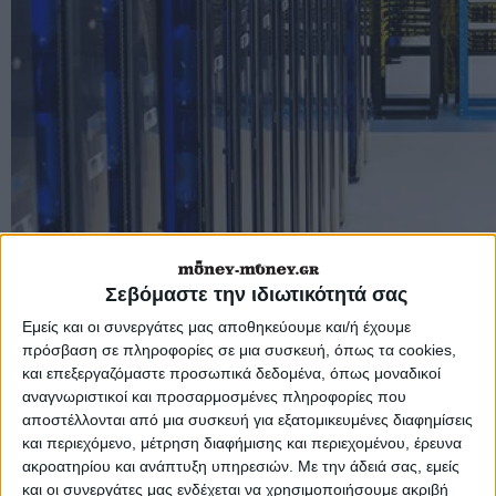
Στην ΑΜΚ της ΔΕΗ μπήκαν μεγάλοι
Σεβόμαστε την ιδιωτικότητά σας
θεσμικοί όπως η BlackRock, η
Εμείς και οι συνεργάτες μας αποθηκεύουμε και/ή έχουμε
Blackstone, η Qatar Investment
πρόσβαση σε πληροφορίες σε μια συσκευή, όπως τα cookies,
Authority, η Capital Group και το Covalis
και επεξεργαζόμαστε προσωπικά δεδομένα, όπως μοναδικοί
Capital, ενώ το βιβλίο προσφορών
αναγνωριστικοί και προσαρμοσμένες πληροφορίες που
φέρεται να έχει φτάσει τα 16,5 δισ.
αποστέλλονται από μια συσκευή για εξατομικευμένες διαφημίσεις
δολάρια και να κινείται προς τα 17 δισ.
και περιεχόμενο, μέτρηση διαφήμισης και περιεχομένου, έρευνα
ακροατηρίου και ανάπτυξη υπηρεσιών.
Με την άδειά σας, εμείς
και οι συνεργάτες μας ενδέχεται να χρησιμοποιήσουμε ακριβή