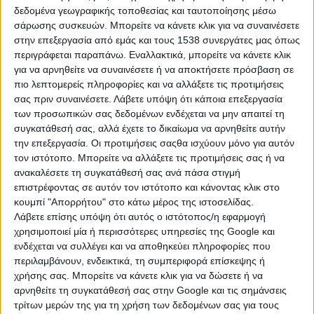
Η τελική κατανομή στους νέους
δεδομένα γεωγραφικής τοποθεσίας και ταυτοποίησης μέσω
επενδυτές αναμένεται να γίνει την
σάρωσης συσκευών. Μπορείτε να κάνετε κλικ για να συναινέσετε
Πέμπτη 21 Μαΐου, με την πίεση για
στην επεξεργασία από εμάς και τους 1538 συνεργάτες μας όπως
μεγαλύτερα allocations να είναι έντονη,
περιγράφεται παραπάνω. Εναλλακτικά, μπορείτε να κάνετε κλικ
ενώ το σκέλος της αύξησης που τελικά
για να αρνηθείτε να συναινέσετε ή να αποκτήσετε πρόσβαση σε
θα μοιραστεί σε anchor investors,
πιο λεπτομερείς πληροφορίες και να αλλάξετε τις προτιμήσεις
αμερικανικά κεφάλαια και Έλληνες
σας πριν συναινέσετε.
Λάβετε υπόψη ότι κάποια επεξεργασία
θεσμικούς περιορίζεται από το «ταβάνι»
των προσωπικών σας δεδομένων ενδέχεται να μην απαιτεί τη
των 4,25 δισ. ευρώ.
συγκατάθεσή σας, αλλά έχετε το δικαίωμα να αρνηθείτε αυτήν
την επεξεργασία. Οι προτιμήσεις σαςθα ισχύουν μόνο για αυτόν
τον ιστότοπο. Μπορείτε να αλλάξετε τις προτιμήσεις σας ή να
ανακαλέσετε τη συγκατάθεσή σας ανά πάσα στιγμή
Σε αριθμούς, οι πληροφορίες κάνουν
επιστρέφοντας σε αυτόν τον ιστότοπο και κάνοντας κλικ στο
κουμπί "Απορρήτου" στο κάτω μέρος της ιστοσελίδας.
λόγο για 600 εκατ. δολ. από τη
Λάβετε επίσης υπόψη ότι αυτός ο ιστότοπος/η εφαρμογή
BlackRock, 300 εκατ. δολ. από τη
χρησιμοποιεί μία ή περισσότερες υπηρεσίες της Google και
Blackstone, 400 εκατ. δολ. από τη QIA,
ενδέχεται να συλλέγει και να αποθηκεύει πληροφορίες που
900 εκατ. δολ. από την Capital Group
περιλαμβάνουν, ενδεικτικά, τη συμπεριφορά επίσκεψης ή
και 300 εκατ. ευρώ από το Covalis
χρήσης σας. Μπορείτε να κάνετε κλικ για να δώσετε ή να
Capital.
αρνηθείτε τη συγκατάθεσή σας στην Google και τις σημάνσεις
τρίτων μερών της για τη χρήση των δεδομένων σας για τους