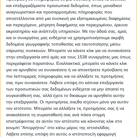
και επεξεργαζόμαστε προσωπικά δεδομένα, όπως μοναδικοί
αναγνωριστικοί και προσαρμοσμένες πληροφορίες που
αποστέλλονται από μια συσκευή για εξατομικευμένες διαφημίσεις
και περιεχόμενο, μέτρηση διαφήμισης και περιεχομένου, έρευνα
ακροατηρίου και ανάπτυξη υπηρεσιών.
Με την άδειά σας, εμείς
και οι συνεργάτες μας ενδέχεται να χρησιμοποιήσουμε ακριβή
δεδομένα γεωγραφικής τοποθεσίας και ταυτοποίησης μέσω
σάρωσης συσκευών. Μπορείτε να κάνετε κλικ για να συναινέσετε
στην επεξεργασία από εμάς και τους 1538 συνεργάτες μας όπως
περιγράφεται παραπάνω. Εναλλακτικά, μπορείτε να κάνετε κλικ
για να αρνηθείτε να συναινέσετε ή να αποκτήσετε πρόσβαση σε
πιο λεπτομερείς πληροφορίες και να αλλάξετε τις προτιμήσεις
σας πριν συναινέσετε.
Λάβετε υπόψη ότι κάποια επεξεργασία
των προσωπικών σας δεδομένων ενδέχεται να μην απαιτεί τη
συγκατάθεσή σας, αλλά έχετε το δικαίωμα να αρνηθείτε αυτήν
την επεξεργασία. Οι προτιμήσεις σαςθα ισχύουν μόνο για αυτόν
τον ιστότοπο. Μπορείτε να αλλάξετε τις προτιμήσεις σας ή να
ανακαλέσετε τη συγκατάθεσή σας ανά πάσα στιγμή
επιστρέφοντας σε αυτόν τον ιστότοπο και κάνοντας κλικ στο
κουμπί "Απορρήτου" στο κάτω μέρος της ιστοσελίδας.
Λάβετε επίσης υπόψη ότι αυτός ο ιστότοπος/η εφαρμογή