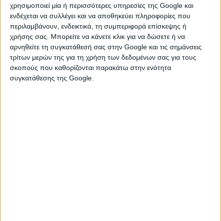
χρησιμοποιεί μία ή περισσότερες υπηρεσίες της Google και
ΠΑΡΑΔΕΙΓΜΑΤΑ ΓΙΑ ΑΚΙΝΗΤΑ
ενδέχεται να συλλέγει και να αποθηκεύει πληροφορίες που
περιλαμβάνουν, ενδεικτικά, τη συμπεριφορά επίσκεψης ή
χρήσης σας. Μπορείτε να κάνετε κλικ για να δώσετε ή να
ΣΤΗΝ ΑΤΤΙΚΗ
αρνηθείτε τη συγκατάθεσή σας στην Google και τις σημάνσεις
τρίτων μερών της για τη χρήση των δεδομένων σας για τους
σκοπούς που καθορίζονται παρακάτω στην ενότητα
ΕΝΦΙΑ που καταβλήθηκε για το 2015
συγκατάθεσης της Google.