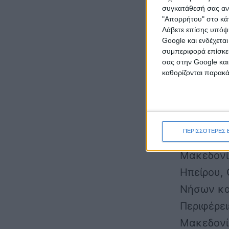
Τουρισμού
συγκατάθεσή σας ανά
ΕΠΑΝΑΔ, 
"Απορρήτου" στο κάτ
Λάβετε επίσης υπόψη
Πρόγραμμα
Google και ενδέχετα
συμπεριφορά επίσκεψ
Απασχόλη
σας στην Google και
καθορίζονται παρακ
Το πρόγρ
Κοινωνικό
Προγράμμ
ΠΕΡΙΣΣΟΤΕΡΕΣ 
2013», όσ
Μακεδονί
Ηπείρου, 
Νήσων κα
Περιφέρει
Μακεδονία