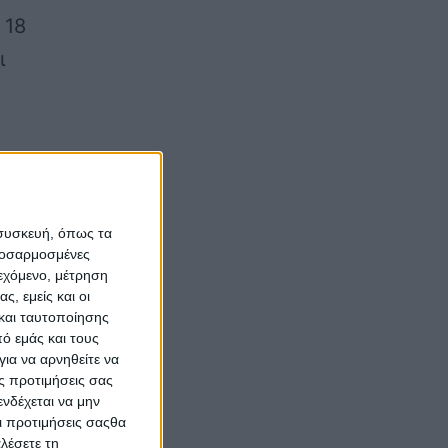
 18
ι
 συσκευή, όπως τα
προσαρμοσμένες
ιεχόμενο, μέτρηση
ς, εμείς και οι
και ταυτοποίησης
ό εμάς και τους
ια να αρνηθείτε να
ς προτιμήσεις σας
ου
νδέχεται να μην
Οι προτιμήσεις σαςθα
λέσετε τη