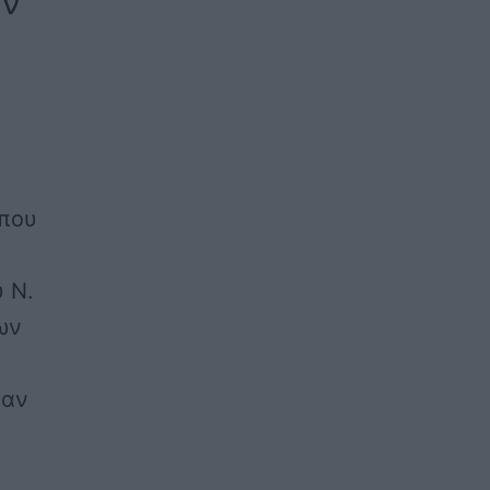
ών
 που
υ Ν.
ων
καν