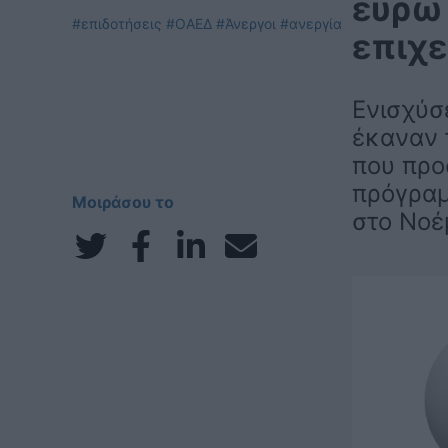
ευρώ 
#επιδοτήσεις
#ΟΑΕΔ
#Άνεργοι
#ανεργία
επιχε
Ενισχύσ
έκαναν 
που προ
πρόγραμ
Μοιράσου το
στο Νοέ