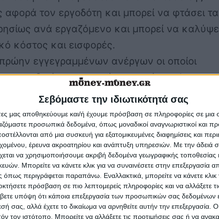
 αφορά τον εργοδότη και μπορεί να φτάσει τα
ρησίως ανά εργαζόμενο και μπορεί να καλύψε
κό κόστος και εισφορές.
 πρώην εγγεγραμμένων ανέργων οι οποίοι
σαν τη δική τους επιχείρηση
από την 1η
υ 2014 μέχρι και την 31 Αυγούστου 2015. Το
Σεβόμαστε την ιδιωτικότητά σας
οσό μπορεί να φτάσει τα 10.000 ευρώ ανά
άτες μας αποθηκεύουμε και/ή έχουμε πρόσβαση σε πληροφορίες σε μια
η.
ργαζόμαστε προσωπικά δεδομένα, όπως μοναδικοί αναγνωριστικοί και 
στέλλονται από μια συσκευή για εξατομικευμένες διαφημίσεις και περ
ρειακή κατανομή των ανωτέρω θέσεων θα
εχομένου, έρευνα ακροατηρίου και ανάπτυξη υπηρεσιών.
Με την άδειά σα
χεται να χρησιμοποιήσουμε ακριβή δεδομένα γεωγραφικής τοποθεσίας 
ζεται στην δημόσια πρόσκληση.
ών. Μπορείτε να κάνετε κλικ για να συναινέσετε στην επεξεργασία απ
 όπως περιγράφεται παραπάνω. Εναλλακτικά, μπορείτε να κάνετε κλικ γ
οκτήσετε πρόσβαση σε πιο λεπτομερείς πληροφορίες και να αλλάξετε τι
τη 21/10/2015 θα αναρτηθεί στις ιστοσελίδες τ
βετε υπόψη ότι κάποια επεξεργασία των προσωπικών σας δεδομένων ε
 Υπουργείου Οικονομίας, Ανάπτυξης και
εσή σας, αλλά έχετε το δικαίωμα να αρνηθείτε αυτήν την επεξεργασία. 
τόν τον ιστότοπο. Μπορείτε να αλλάξετε τις προτιμήσεις σας ή να ανακα