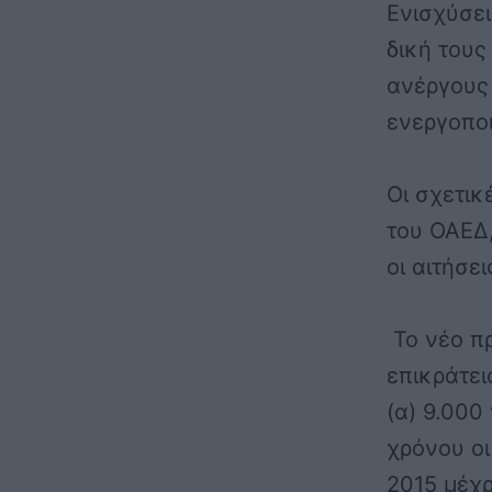
Ενισχύσε
δική τους
ανέργους
ενεργοποι
Οι σχετικ
του ΟΑΕΔ,
οι αιτήσει
Το νέο π
επικράτει
(α) 9.000
χρόνου
οι
2015 μέχρ