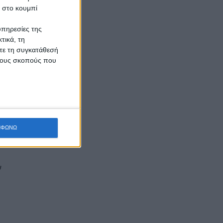
κ στο κουμπί
υπηρεσίες της
ς
τικά, τη
ίτε τη συγκατάθεσή
 τους σκοπούς που
 –
ΜΦΩΝΩ
ν