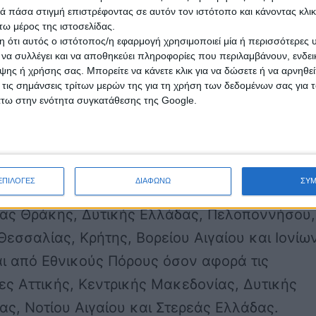
 και της Ειδικής Υπηρεσίας Διαχείρισης του
 πάσα στιγμή επιστρέφοντας σε αυτόν τον ιστότοπο και κάνοντας κλι
η προ-δημοσίευση της πρόσκλησης για το
ω μέρος της ιστοσελίδας.
 ότι αυτός ο ιστότοπος/η εφαρμογή χρησιμοποιεί μία ή περισσότερες 
 Ενίσχυσης της Ρευστότητας και Στήριξης τη
ι να συλλέγει και να αποθηκεύει πληροφορίες που περιλαμβάνουν, ενδεικ
ης ή χρήσης σας. Μπορείτε να κάνετε κλικ για να δώσετε ή να αρνηθε
σης.
 τις σημάνσεις τρίτων μερών της για τη χρήση των δεδομένων σας για
άτω στην ενότητα συγκατάθεσης της Google.
αμμα συγχρηματοδοτείται από το Ευρωπαϊκό
 Ταμείο στο πλαίσιο του Επιχειρησιακού
ατος «Ανάπτυξη Ανθρώπινου Δυναμικού 2007
ΕΠΙΛΟΓΕΣ
ΔΙΑΦΩΝΩ
ΣΥ
ον αφορά στις Περιφέρειες Ανατολικής
ας Θράκης, Δυτικής Ελλάδας, Πελοποννήσου,
Θεσσαλίας, Κρήτης, Βορείου Αιγαίου και Ιονίω
ι από Εθνικούς Πόρους όσον αφορά τις
ες Αττικής, Κεντρικής Μακεδονίας, Δυτικής
ς, Νοτίου Αιγαίου και Στερεάς Ελλάδας.