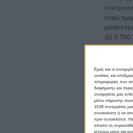
ενίσχυσης
ευρώ ημε
μισθολογι
(β) 3.700
δημιούργη
Ιανουαρίο
ανώτερο π
Εμείς και οι συνεργ
επιχείρησ
cookies, και επεξε
πληροφορίες που απο
Η περιφε
διαφήμισης και περι
συνεργάτες μας ενδέ
προσδιορί
μέσω σάρωσης συσκευ
1538 συνεργάτες μας
συναινέσετε ή να απ
Την Τετάρ
πριν συναινέσετε.
Λά
ΟΑΕΔ, του
απαιτεί τη συγκατάθ
ισχύουν μόνο για αυ