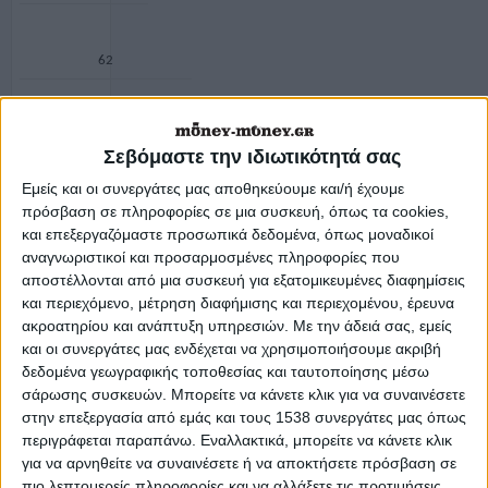
62
60
Σεβόμαστε την ιδιωτικότητά σας
Εμείς και οι συνεργάτες μας αποθηκεύουμε και/ή έχουμε
πρόσβαση σε πληροφορίες σε μια συσκευή, όπως τα cookies,
και επεξεργαζόμαστε προσωπικά δεδομένα, όπως μοναδικοί
2014
αναγνωριστικοί και προσαρμοσμένες πληροφορίες που
αποστέλλονται από μια συσκευή για εξατομικευμένες διαφημίσεις
και περιεχόμενο, μέτρηση διαφήμισης και περιεχομένου, έρευνα
12
ακροατηρίου και ανάπτυξη υπηρεσιών.
Με την άδειά σας, εμείς
και οι συνεργάτες μας ενδέχεται να χρησιμοποιήσουμε ακριβή
δεδομένα γεωγραφικής τοποθεσίας και ταυτοποίησης μέσω
σάρωσης συσκευών. Μπορείτε να κάνετε κλικ για να συναινέσετε
62
στην επεξεργασία από εμάς και τους 1538 συνεργάτες μας όπως
περιγράφεται παραπάνω. Εναλλακτικά, μπορείτε να κάνετε κλικ
για να αρνηθείτε να συναινέσετε ή να αποκτήσετε πρόσβαση σε
60 και 6 μήνες
πιο λεπτομερείς πληροφορίες και να αλλάξετε τις προτιμήσεις