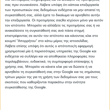
σας πριν συναινέσετε.
Λάβετε υπόψη ότι κάποια επεξεργασία
των προσωπικών σας δεδομένων ενδέχεται να μην απαιτεί τη
συγκατάθεσή σας, αλλά έχετε το δικαίωμα να αρνηθείτε αυτήν
την επεξεργασία. Οι προτιμήσεις σαςθα ισχύουν μόνο για αυτόν
3. Αύξηση ορίου ηλικίας ασφαλισμένων αεροπορικών
τον ιστότοπο. Μπορείτε να αλλάξετε τις προτιμήσεις σας ή να
ανακαλέσετε τη συγκατάθεσή σας ανά πάσα στιγμή
επιστρέφοντας σε αυτόν τον ιστότοπο και κάνοντας κλικ στο
κουμπί "Απορρήτου" στο κάτω μέρος της ιστοσελίδας.
ΕΤΟΣ
Λάβετε επίσης υπόψη ότι αυτός ο ιστότοπος/η εφαρμογή
χρησιμοποιεί μία ή περισσότερες υπηρεσίες της Google και
ενδέχεται να συλλέγει και να αποθηκεύει πληροφορίες που
ΗΜΕΡΕΣ
περιλαμβάνουν, ενδεικτικά, τη συμπεριφορά επίσκεψης ή
χρήσης σας. Μπορείτε να κάνετε κλικ για να δώσετε ή να
αρνηθείτε τη συγκατάθεσή σας στην Google και τις σημάνσεις
τρίτων μερών της για τη χρήση των δεδομένων σας για τους
ΑΣΦΑΛΙΣΗΣ
σκοπούς που καθορίζονται παρακάτω στην ενότητα
συγκατάθεσης της Google.
ΟΡΙΟ ΗΛΙΚΙΑΣ