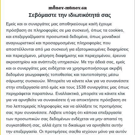
Σεβόμαστε την ιδιωτικότητά σας
Εμείς και οι συνεργάτες μας αποθηκεύουμε και/ή έχουμε
Τα αιτήματα πολιτών και επιχειρήσεων
πρόσβαση σε πληροφορίες σε μια συσκευή, όπως τα cookies,
για την έγκριση τραπεζικών
και επεξεργαζόμαστε προσωπικά δεδομένα, όπως μοναδικοί
αναγνωριστικοί και προσαρμοσμένες πληροφορίες που
συναλλαγών που κρίνονται αναγκαίες
αποστέλλονται από μια συσκευή για εξατομικευμένες διαφημίσεις
και περιεχόμενο, μέτρηση διαφήμισης και περιεχομένου, έρευνα
για τη διαφύλαξη ενός δημοσίου ή
ακροατηρίου και ανάπτυξη υπηρεσιών.
Με την άδειά σας, εμείς
κοινωνικού συμφέροντος,
και οι συνεργάτες μας ενδέχεται να χρησιμοποιήσουμε ακριβή
δεδομένα γεωγραφικής τοποθεσίας και ταυτοποίησης μέσω
συμπεριλαμβανομένων, μεταξύ άλλων,
σάρωσης συσκευών. Μπορείτε να κάνετε κλικ για να συναινέσετε
συναλλαγών για την πληρωμή ιατρικών
στην επεξεργασία από εμάς και τους 1538 συνεργάτες μας όπως
περιγράφεται παραπάνω. Εναλλακτικά, μπορείτε να κάνετε κλικ
εξόδων ή εισαγωγών φαρμακευτικών
για να αρνηθείτε να συναινέσετε ή να αποκτήσετε πρόσβαση σε
ειδών θα πρέπει να υποβάλλονται από
πιο λεπτομερείς πληροφορίες και να αλλάξετε τις προτιμήσεις
σας πριν συναινέσετε.
Λάβετε υπόψη ότι κάποια επεξεργασία
τους ενδιαφερόμενους ΑΠΟΚΛΕΙΣΤΙΚΑ
των προσωπικών σας δεδομένων ενδέχεται να μην απαιτεί τη
συγκατάθεσή σας, αλλά έχετε το δικαίωμα να αρνηθείτε αυτήν
και ΑΠΑΡΑΙΤΗΤΑ στα τραπεζικά
την επεξεργασία. Οι προτιμήσεις σαςθα ισχύουν μόνο για αυτόν