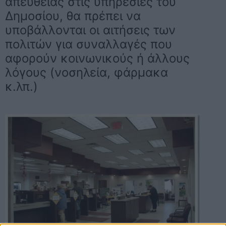
απευθείας στις υπηρεσίες του
Δημοσίου, θα πρέπει να
υποβάλλονται οι αιτήσεις των
πολιτών για συναλλαγές που
αφορούν κοινωνικούς ή άλλους
λόγους (νοσηλεία, φάρμακα
κ.λπ.)