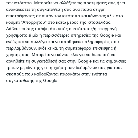
ιδρύματα με τα οποία συνεργάζονται,
τον ιστότοπο. Μπορείτε να αλλάξετε τις προτιμήσεις σας ή να
ανακαλέσετε τη συγκατάθεσή σας ανά πάσα στιγμή
μέσω των κέντρων τηλεφωνικής
επιστρέφοντας σε αυτόν τον ιστότοπο και κάνοντας κλικ στο
εξυπηρέτησης (Call centers).
κουμπί "Απορρήτου" στο κάτω μέρος της ιστοσελίδας.
Λάβετε επίσης υπόψη ότι αυτός ο ιστότοπος/η εφαρμογή
Οι Τράπεζες είναι υποχρεωμένες να
χρησιμοποιεί μία ή περισσότερες υπηρεσίες της Google και
παραλαμβάνουν και να επεξεργάζονται
ενδέχεται να συλλέγει και να αποθηκεύει πληροφορίες που
περιλαμβάνουν, ενδεικτικά, τη συμπεριφορά επίσκεψης ή
τα αιτήματα και στη συνέχεια να τα
χρήσης σας. Μπορείτε να κάνετε κλικ για να δώσετε ή να
αρνηθείτε τη συγκατάθεσή σας στην Google και τις σημάνσεις
διαβιβάζουν στην Επιτροπή Εγκρίσεων.
τρίτων μερών της για τη χρήση των δεδομένων σας για τους
Η αποστολή αιτήματος σε οποιοδήποτε
σκοπούς που καθορίζονται παρακάτω στην ενότητα
συγκατάθεσης της Google.
άλλη υπηρεσία ή fax δεν θεωρείται
έγκυρη και δεν μπορεί να αξιολογηθεί
από την Επιτροπή. Επισημαίνεται επίσης
ότι οι αιτήσεις που έχουν αποσταλεί
απευθείας, με οποιοδήποτε τρόπο (π.χ
ηλεκτρονικά ή fax) στο Υπουργείο