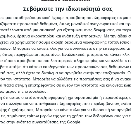
 5.000.000 ευρώ, διπλασιάζονται σε περίπτω
ς και συνοδεύονται από δημοσιοποίηση
Σεβόμαστε την ιδιωτικότητά σας
ν, ενώ προβλέπεται πρόστιμο έως 50.000 ευρ
άτες μας αποθηκεύουμε και/ή έχουμε πρόσβαση σε πληροφορίες σε μια
υψη ή παραποίηση στοιχείων.
ργαζόμαστε προσωπικά δεδομένα, όπως μοναδικοί αναγνωριστικοί και 
στέλλονται από μια συσκευή για εξατομικευμένες διαφημίσεις και περ
εχομένου, έρευνα ακροατηρίου και ανάπτυξη υπηρεσιών.
Με την άδειά σα
χεται να χρησιμοποιήσουμε ακριβή δεδομένα γεωγραφικής τοποθεσίας 
ισμός στα τρόφιμα έφτασε τον Φεβρουάριο στ
ών. Μπορείτε να κάνετε κλικ για να συναινέσετε στην επεξεργασία απ
εχίζοντας ανοδική πορεία από τον Οκτώβριο, 
 όπως περιγράφεται παραπάνω. Εναλλακτικά, μπορείτε να κάνετε κλικ γ
ρία όπου τα τρόφιμα αντιστοιχούν περίπου στ
οκτήσετε πρόσβαση σε πιο λεπτομερείς πληροφορίες και να αλλάξετε τι
συνολικών δαπανών των νοικοκυριών. Σύμφω
βετε υπόψη ότι κάποια επεξεργασία των προσωπικών σας δεδομένων ε
ιχεία της ΕΛΣΤΑΤ, οι μεγαλύτερες ετήσιες
εσή σας, αλλά έχετε το δικαίωμα να αρνηθείτε αυτήν την επεξεργασία. 
καταγράφονται στο μοσχαρίσιο κρέας (25,6%),
τόν τον ιστότοπο. Μπορείτε να αλλάξετε τις προτιμήσεις σας ή να ανακα
 (16,7%), τον καφέ (15%) και τα φρούτα (13,5%
 πάσα στιγμή επιστρέφοντας σε αυτόν τον ιστότοπο και κάνοντας κλι
τικές ανατιμήσεις παρατηρούνται σε μαργαρί
ω μέρος της ιστοσελίδας.
ά λίπη, λαχανικά, πουλερικά και ψάρια.
 ότι αυτός ο ιστότοπος/η εφαρμογή χρησιμοποιεί μία ή περισσότερες 
ι να συλλέγει και να αποθηκεύει πληροφορίες που περιλαμβάνουν, ενδεικ
ης ή χρήσης σας. Μπορείτε να κάνετε κλικ για να δώσετε ή να αρνηθε
 τις σημάνσεις τρίτων μερών της για τη χρήση των δεδομένων σας για
άτω στην ενότητα συγκατάθεσης της Google.
 των 7.500 κωδικών δείχνει ότι το μοσχάρι
ι σε αριθμό προϊόντων (1.450 κωδικοί, μέση