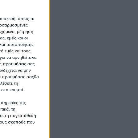
ση
ώ
 συσκευή, όπως τα
προσαρμοσμένες
ιεχόμενο, μέτρηση
ς, εμείς και οι
και ταυτοποίησης
ο
ό εμάς και τους
σε
ια να αρνηθείτε να
ο
ς προτιμήσεις σας
να
νδέχεται να μην
Οι προτιμήσεις σαςθα
 τις
λέσετε τη
),
κ στο κουμπί
νη
υπηρεσίες της
τικά, τη
ίτε τη συγκατάθεσή
 τους σκοπούς που