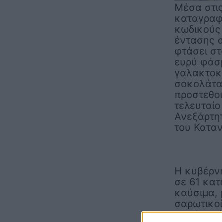
Μέσα στι
καταγραφε
κωδικούς
έντασης σ
φτάσει στ
ευρύ φάσ
γαλακτοκ
σοκολάτα 
προστεθού
τελευταίο
Ανεξάρτη
του Κατα
Η κυβέρνη
σε 61 κατ
καύσιμα, 
σαρωτικοί
της Αγορά