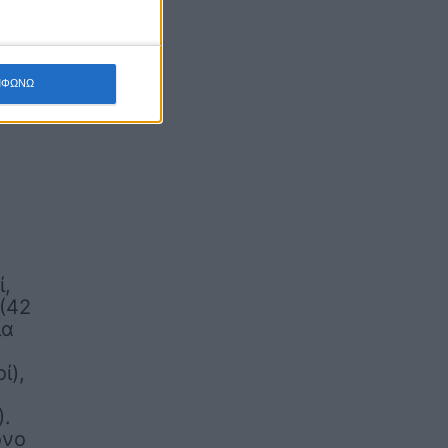
ΜΦΩΝΩ
ί,
 (42
ια
ί),
).
όνο