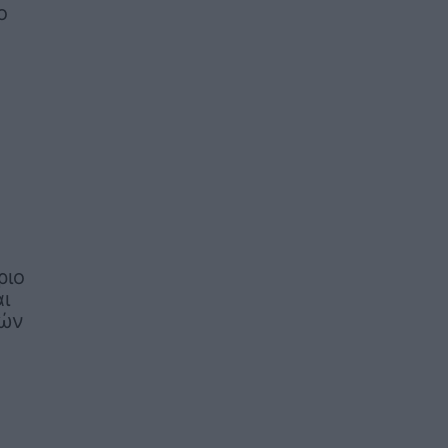
ο
ριο
ι
κών