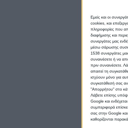
5.000 έως
υποτροπή
επωνυμιώ
Εμείς και οι συνεργ
για απόκρ
cookies, και επεξε
πληροφορίες που απο
διαφήμισης και περι
συνεργάτες μας ενδέ
Ο πληθωρ
μέσω σάρωσης συσκευ
5,2%, συν
1538 συνεργάτες μας
μια συγκυ
συναινέσετε ή να απ
21% των 
πριν συναινέσετε.
Λά
με τα στο
απαιτεί τη συγκατάθ
αυξήσεις 
ισχύουν μόνο για αυ
σοκολάτες
συγκατάθεσή σας ανά
ενώ σημαν
"Απορρήτου" στο κάτ
και φυτικ
Λάβετε επίσης υπόψη
Google και ενδέχετα
συμπεριφορά επίσκεψ
σας στην Google και
καθορίζονται παρακ
Η ανάλυση
προηγείτα