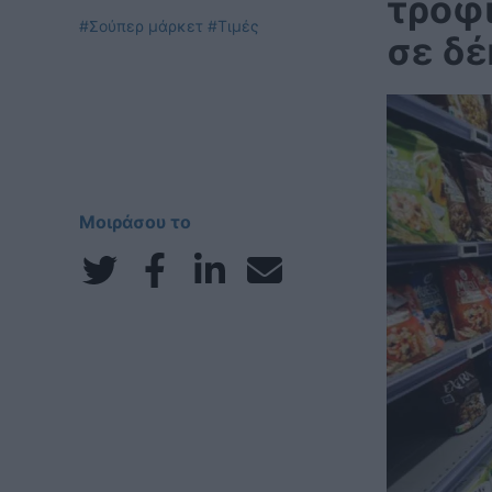
τρόφι
#Σούπερ μάρκετ
#Τιμές
σε δ
Μοιράσου το