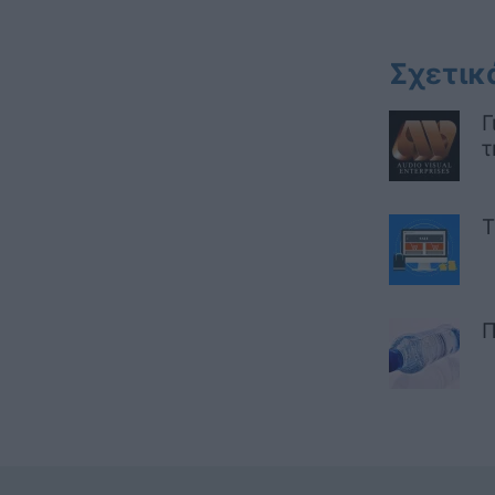
Σχετικ
Γ
τ
Τ
Π