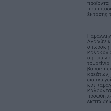
προϊόντα 
που υποδη
έκτασης 
Παράλληλα
Αγορών κα
οπωροκηπ
κολοκύθια
σημειώνου
τοματίνια
βάρος τω
κρεάτων,
εισαγωγε
και παραγ
καλούντα
προωθητικ
εκπτώσεις