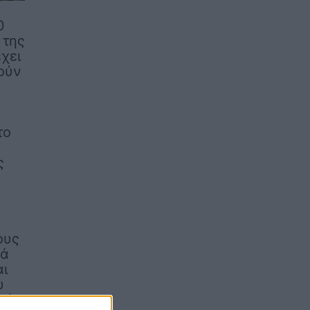
0
 της
χει
ρούν
το
ς
ους
ρά
αι
υ
πό