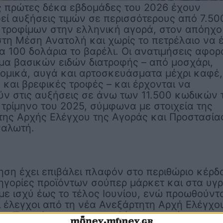
ς πρώτες δέκα εβδομάδες του 2026 έχουν
ί αυξήσεις τιμών σε περισσότερους από 7.50
 τροφίμων στην ελληνική αγορά, στον απόηχο
τη Μέση Ανατολή και χωρίς το πετρέλαιο να έ
α 100 δολάρια το βαρέλι. Οι ανατιμήσεις αφο
μα βασικών ειδών διατροφής – από μοσχάρι,
ομικά, αυγά και αρτοσκευάσματα μέχρι καφέ,
και βρεφικές τροφές – και έρχονται να
ν στις αυξήσεις σε άνω των 11.500 κωδικών 
 τρίμηνο του 2025, σύμφωνα με στοιχεία της
της Αρχής Ελέγχου της Αγοράς και Προστασία
ναλωτή.
ση έχει επιβάλει πλαφόν στο περιθώριο κέρδ
ηγορίες προϊόντων σούπερ μάρκετ και στα υγ
με ισχύ έως το τέλος Ιουνίου, ενώ προωθούντ
 έλεγχοι από τη νέα Ανεξάρτητη Αρχή Ελέγχο
ς. Τα πρόστιμα για παραβάσεις κυμαίνονται α