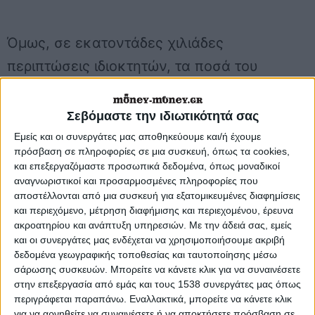
Όμως, σε εκατοντάδες χιλιάδες
περιπτώσεις ιδιοκτητών, τα ποσά του
ΕΝ.Φ.Ι,Α, που πρέπει τελικά να
πληρωθούν δεν είναι αυτά που
Σεβόμαστε την ιδιωτικότητά σας
αναγράφουν τα αναρτημένα στο
Εμείς και οι συνεργάτες μας αποθηκεύουμε και/ή έχουμε
πρόσβαση σε πληροφορίες σε μια συσκευή, όπως τα cookies,
TAXISnet εκκαθαριστικά του φόρου,
και επεξεργαζόμαστε προσωπικά δεδομένα, όπως μοναδικοί
αλλά είναι άλλα, πολύ μικρότερα, ποσά
αναγνωριστικοί και προσαρμοσμένες πληροφορίες που
αποστέλλονται από μια συσκευή για εξατομικευμένες διαφημίσεις
τα οποία έχουν προκύψει λόγω
και περιεχόμενο, μέτρηση διαφήμισης και περιεχομένου, έρευνα
ακροατηρίου και ανάπτυξη υπηρεσιών.
Με την άδειά σας, εμείς
συμψηφισμών των αρχικών οφειλών
και οι συνεργάτες μας ενδέχεται να χρησιμοποιήσουμε ακριβή
του ΕΝ.Φ.Ι.Α. με ποσά επιστροφών
δεδομένα γεωγραφικής τοποθεσίας και ταυτοποίησης μέσω
σάρωσης συσκευών. Μπορείτε να κάνετε κλικ για να συναινέσετε
φόρου που δικαιούνται να εισπράξουν
στην επεξεργασία από εμάς και τους 1538 συνεργάτες μας όπως
φέτος οι ιδιοκτήτες από διάφορες
περιγράφεται παραπάνω. Εναλλακτικά, μπορείτε να κάνετε κλικ
για να αρνηθείτε να συναινέσετε ή να αποκτήσετε πρόσβαση σε