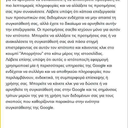
αιτίες. Επίσης, υπάρχουν και χιλιάδες
πιο λεπτομερείς πληροφορίες και να αλλάξετε τις προτιμήσεις
άλλες περιπτώσεις ιδιοκτητών στις
σας πριν συναινέσετε.
Λάβετε υπόψη ότι κάποια επεξεργασία
των προσωπικών σας δεδομένων ενδέχεται να μην απαιτεί τη
οποίες οι συμψηφισμοί των ποσών του
συγκατάθεσή σας, αλλά έχετε το δικαίωμα να αρνηθείτε αυτήν
την επεξεργασία. Οι προτιμήσεις σαςθα ισχύουν μόνο για αυτόν
ΕΝ.Φ.Ι.Α. που αναγράφουν τα
τον ιστότοπο. Μπορείτε να αλλάξετε τις προτιμήσεις σας ή να
εκκαθαριστικά με τα ποσά επιστροφών
ανακαλέσετε τη συγκατάθεσή σας ανά πάσα στιγμή
επιστρέφοντας σε αυτόν τον ιστότοπο και κάνοντας κλικ στο
φόρου που δικαιούνται δεν έχουν
κουμπί "Απορρήτου" στο κάτω μέρος της ιστοσελίδας.
ολοκληρωθεί.
Λάβετε επίσης υπόψη ότι αυτός ο ιστότοπος/η εφαρμογή
χρησιμοποιεί μία ή περισσότερες υπηρεσίες της Google και
ενδέχεται να συλλέγει και να αποθηκεύει πληροφορίες που
Στις περιπτώσεις που δεν υπάρχουν
περιλαμβάνουν, ενδεικτικά, τη συμπεριφορά επίσκεψης ή
χρήσης σας. Μπορείτε να κάνετε κλικ για να δώσετε ή να
επιστροφές φόρου προς συμψηφισμό, οι
αρνηθείτε τη συγκατάθεσή σας στην Google και τις σημάνσεις
τρίτων μερών της για τη χρήση των δεδομένων σας για τους
ιδιοκτήτες μπορούν απλά να λάβουν
σκοπούς που καθορίζονται παρακάτω στην ενότητα
υπόψη τους ως τελικές οφειλές
συγκατάθεσης της Google.
ΕΝ.Φ.Ι.Α. τα ποσά που αναγράφουν τα
εκκαθαριστικά.