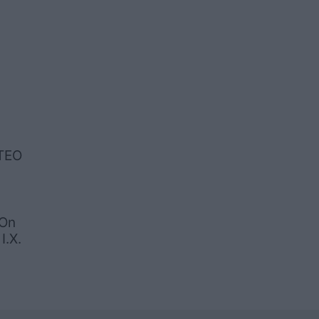
ΚΤΕΟ
 On
Ι.Χ.