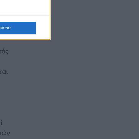
ται
ΜΦΩΝΩ
τός
και
ί
νιών