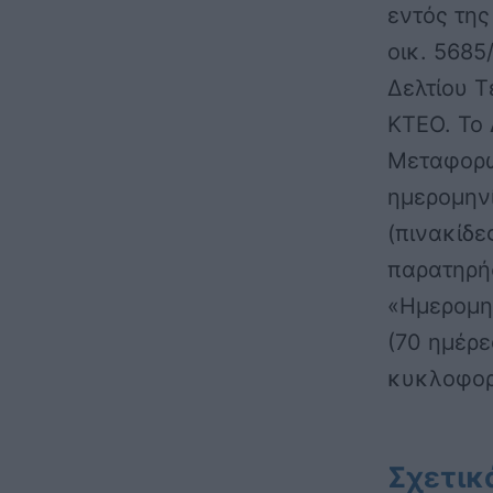
εντός της
οικ. 5685
Δελτίου Τ
ΚΤΕΟ. Το 
Μεταφορώ
ημερομην
(πινακίδε
παρατηρή
«Ημερομην
(70 ημέρε
κυκλοφορ
Σχετικ