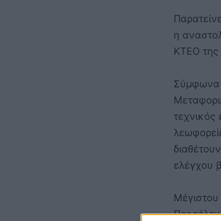
Παρατείνε
η
αναστολ
ΚΤΕΟ
της 
Σύμφωνα 
Μεταφορών
τεχνικός
λεωφορεί
διαθέτου
ελέγχου 
Μέγιστου
Προσέλευ