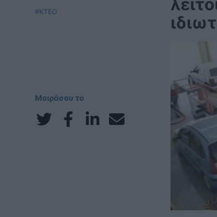
λειτο
#ΚΤΕΟ
ιδιω
Μοιράσου το