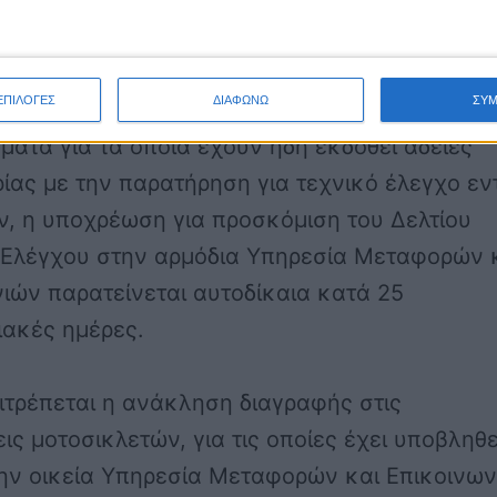
-11-2020 έως και Δευτέρα 7-12-2020 ελέγχον
μα (χωρίς την καταβολή πρόσθετου ειδικού
ως και τις 29 Ιανουαρίου 2021.
ΕΠΙΛΟΓΕΣ
ΔΙΑΦΩΝΩ
ΣΥ
ήματα για τα οποία έχουν ήδη εκδοθεί άδειες
ας με την παρατήρηση για τεχνικό έλεγχο εν
, η υποχρέωση για προσκόμιση του Δελτίου
 Ελέγχου στην αρμόδια Υπηρεσία Μεταφορών 
ιών παρατείνεται αυτοδίκαια κατά 25
ιακές ημέρες.
ιτρέπεται η ανάκληση διαγραφής στις
ις μοτοσικλετών, για τις οποίες έχει υποβληθε
την οικεία Υπηρεσία Μεταφορών και Επικοινω