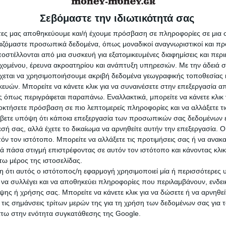
κών μέσων και επίδειξης του σχετικού
Σεβόμαστε την ιδιωτικότητά σας
υ στα ελεγκτικά όργανα και
άτες μας αποθηκεύουμε και/ή έχουμε πρόσβαση σε πληροφορίες σε μια
ιτουργίας έως τις 20:30 μ.μ.
ργαζόμαστε προσωπικά δεδομένα, όπως μοναδικοί αναγνωριστικοί και 
στέλλονται από μια συσκευή για εξατομικευμένες διαφημίσεις και περ
εχομένου, έρευνα ακροατηρίου και ανάπτυξη υπηρεσιών.
Με την άδειά σα
ση των 45 ημερολογιακών ημερών που έχει δο
χεται να χρησιμοποιήσουμε ακριβή δεδομένα γεωγραφικής τοποθεσίας 
ών. Μπορείτε να κάνετε κλικ για να συναινέσετε στην επεξεργασία απ
, (γ) και (δ) σχετικές εγκυκλίους επεκτείνεται
 όπως περιγράφεται παραπάνω. Εναλλακτικά, μπορείτε να κάνετε κλικ γ
μερολογιακές ημέρες. Επίσης, όπου στις
οκτήσετε πρόσβαση σε πιο λεπτομερείς πληροφορίες και να αλλάξετε τι
βετε υπόψη ότι κάποια επεξεργασία των προσωπικών σας δεδομένων ε
εγκυκλίους αναφέρεται ως καταληκτική
εσή σας, αλλά έχετε το δικαίωμα να αρνηθείτε αυτήν την επεξεργασία. 
τόν τον ιστότοπο. Μπορείτε να αλλάξετε τις προτιμήσεις σας ή να ανακα
α η Δευτέρα 30-11-2020, αυτή μετατίθεται τη
 πάσα στιγμή επιστρέφοντας σε αυτόν τον ιστότοπο και κάνοντας κλι
-12-2020.
ω μέρος της ιστοσελίδας.
 ότι αυτός ο ιστότοπος/η εφαρμογή χρησιμοποιεί μία ή περισσότερες 
ι να συλλέγει και να αποθηκεύει πληροφορίες που περιλαμβάνουν, ενδεικ
ια τα οποία προκύπτει ότι συντρέχουν λόγοι
ης ή χρήσης σας. Μπορείτε να κάνετε κλικ για να δώσετε ή να αρνηθε
 τις σημάνσεις τρίτων μερών της για τη χρήση των δεδομένων σας για
βίας εντός του χρονικού διαστήματος από
άτω στην ενότητα συγκατάθεσης της Google.