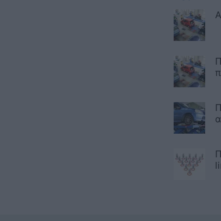
Α
Π
π
Π
α
Π
l