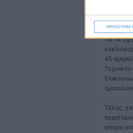
Σάββατο 7
εμπρόθεσ
τέλους) έ
ΠΕΡΙΣΣΟΤΕΡΕΣ 
Για τα οχ
κυκλοφορί
45 ημερών
Τεχνικού
Επικοινων
ημερολογ
Τέλος, επ
περιπτώσε
αίτηση σ