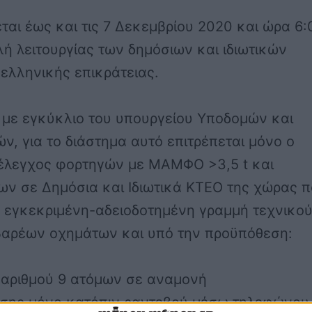
ται
έως και τις 7 Δεκεμβρίου 2020 και ώρα 6:
ή λειτουργίας
των
δημόσιων
και
ιδιωτικών
ελληνικής επικράτειας.
με εγκύκλιο του υπουργείου Υποδομών και
, για το διάστημα αυτό επιτρέπεται μόνο ο
 έλεγχος φορτηγών με ΜΑΜΦΟ >3,5 t και
ων σε Δημόσια και Ιδιωτικά ΚΤΕΟ της χώρας 
ν εγκεκριμένη-αδειοδοτημένη γραμμή τεχνικο
βαρέων οχημάτων και υπό την προϋπόθεση:
 αριθμού 9 ατόμων σε αναμονή
σης μόνο κατόπιν ραντεβού μέσω τηλεφώνου 