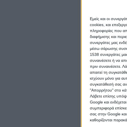
ηλεκτρονι
καταλόγο
Εμείς και οι συνεργ
Ωράριο λε
cookies, και επεξε
πληροφορίες που απο
διαφήμισης και περι
Η παράτα
συνεργάτες μας ενδέ
μέσω σάρωσης συσκευ
με τις (β)
1538 συνεργάτες μας
κατά 25 η
συναινέσετε ή να απ
πριν συναινέσετε.
Λά
ανωτέρω 
απαιτεί τη συγκατάθ
ισχύουν μόνο για αυ
ημερομηνί
συγκατάθεσή σας ανά
Δευτέρα 7
"Απορρήτου" στο κάτ
Λάβετε επίσης υπόψη
Google και ενδέχετα
Οχήματα γ
συμπεριφορά επίσκεψ
σας στην Google και
ανωτέρας 
καθορίζονται παρακ