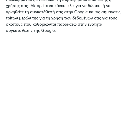
διαπραγματεύτηκαν ανταγωνιστικά με
χρήσης σας. Μπορείτε να κάνετε κλικ για να δώσετε ή να
ανοιχτή συζήτηση για τις
αρνηθείτε τη συγκατάθεσή σας στην Google και τις σημάνσεις
τρίτων μερών της για τη χρήση των δεδομένων σας για τους
προτεραιότητές και τις προοπτικές τους
σκοπούς που καθορίζονται παρακάτω στην ενότητα
συγκατάθεσης της Google.
κέρδισαν μεγαλύτερους μισθούς από
εκείνους που υιοθέτησαν
συγκαταβατική και συμβιβαστική
στάση.
2. Χρησιμοποιείτε πάντα
συγκεκριμένους
αριθμούς όταν κάνετε
προσφορές
Οι περισσότεροι γνωρίζουν ότι είναι