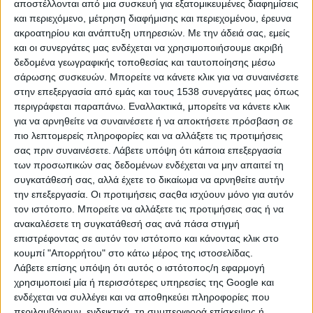
αποστέλλονται από μια συσκευή για εξατομικευμένες διαφημίσεις
και περιεχόμενο, μέτρηση διαφήμισης και περιεχομένου, έρευνα
ακροατηρίου και ανάπτυξη υπηρεσιών.
Με την άδειά σας, εμείς
και οι συνεργάτες μας ενδέχεται να χρησιμοποιήσουμε ακριβή
δεδομένα γεωγραφικής τοποθεσίας και ταυτοποίησης μέσω
σάρωσης συσκευών. Μπορείτε να κάνετε κλικ για να συναινέσετε
στην επεξεργασία από εμάς και τους 1538 συνεργάτες μας όπως
1. Δείτε τη
περιγράφεται παραπάνω. Εναλλακτικά, μπορείτε να κάνετε κλικ
για να αρνηθείτε να συναινέσετε ή να αποκτήσετε πρόσβαση σε
διαπραγμάτευση
πιο λεπτομερείς πληροφορίες και να αλλάξετε τις προτιμήσεις
ανταγωνιστικά
σας πριν συναινέσετε.
Λάβετε υπόψη ότι κάποια επεξεργασία
των προσωπικών σας δεδομένων ενδέχεται να μην απαιτεί τη
συγκατάθεσή σας, αλλά έχετε το δικαίωμα να αρνηθείτε αυτήν
την επεξεργασία. Οι προτιμήσεις σαςθα ισχύουν μόνο για αυτόν
Στο τέλος της ημέρας θέλετε να πάρετε
τον ιστότοπο. Μπορείτε να αλλάξετε τις προτιμήσεις σας ή να
ανακαλέσετε τη συγκατάθεσή σας ανά πάσα στιγμή
κάτι που η άλλη πλευρά δεν θέλει να
επιστρέφοντας σε αυτόν τον ιστότοπο και κάνοντας κλικ στο
δώσει. Καθορίστε από την αρχή μια
κουμπί "Απορρήτου" στο κάτω μέρος της ιστοσελίδας.
Λάβετε επίσης υπόψη ότι αυτός ο ιστότοπος/η εφαρμογή
ανταγωνιστική στρατηγική και όπως
χρησιμοποιεί μία ή περισσότερες υπηρεσίες της Google και
έδειξαν οι σχετικές έρευνες, όσοι
ενδέχεται να συλλέγει και να αποθηκεύει πληροφορίες που
περιλαμβάνουν, ενδεικτικά, τη συμπεριφορά επίσκεψης ή