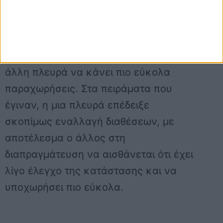
πανεπιστημίου του Κολούμπια έδειξε ότι
η επίδειξη συναισθηματικής αστάθειας
και η εναλλαγή μεταξύ θυμού και
ικανοποίησης είχε ως αποτέλεσμα η
άλλη πλευρά να κάνει πιο εύκολα
παραχωρήσεις. Στα πειράματα που
έγιναν, η μια πλευρά επέδειξε
σκοπίμως εναλλαγή διαθέσεων, με
αποτέλεσμα ο άλλος στη
διαπραγμάτευση να αισθάνεται ότι έχει
λίγο έλεγχο της κατάστασης και να
υποχωρήσει πιο εύκολα.