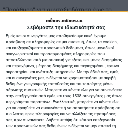
"Παράθυρο" για συνταξιοδότηση έως το
τέλος του μήνα δίνουν διατάξεις των
Σεβόμαστε την ιδιωτικότητά σας
προηγούμενων ασφαλιστικών νόμων,
Εμείς και οι συνεργάτες μας αποθηκεύουμε και/ή έχουμε
για εργαζόμενους που προσπαθούν να
πρόσβαση σε πληροφορίες σε μια συσκευή, όπως τα cookies,
αποφύγουν τις δυσμενείς αλλαγές από
και επεξεργαζόμαστε προσωπικά δεδομένα, όπως μοναδικοί
αναγνωριστικοί και προσαρμοσμένες πληροφορίες που
το νέο έτος στο όριο ηλικίας
αποστέλλονται από μια συσκευή για εξατομικευμένες διαφημίσεις
συνταξιοδότησης που θα φθάσει στα 62
και περιεχόμενο, μέτρηση διαφήμισης και περιεχομένου, έρευνα
ακροατηρίου και ανάπτυξη υπηρεσιών.
Με την άδειά σας, εμείς
με πρόωρη ή τα 67 με πλήρη σύνταξη,
και οι συνεργάτες μας ενδέχεται να χρησιμοποιήσουμε ακριβή
δεδομένα γεωγραφικής τοποθεσίας και ταυτοποίησης μέσω
αλλά και στον υπολογισμό της
σάρωσης συσκευών. Μπορείτε να κάνετε κλικ για να συναινέσετε
σύνταξης .
στην επεξεργασία από εμάς και τους 1538 συνεργάτες μας όπως
περιγράφεται παραπάνω. Εναλλακτικά, μπορείτε να κάνετε κλικ
για να αρνηθείτε να συναινέσετε ή να αποκτήσετε πρόσβαση σε
Αν είστε ασφαλισμένος στο Δημόσιο,
πιο λεπτομερείς πληροφορίες και να αλλάξετε τις προτιμήσεις
σας πριν συναινέσετε.
Λάβετε υπόψη ότι κάποια επεξεργασία
τις ΔΕΚΟ, τις τράπεζες, το ΙΚΑ, τον
των προσωπικών σας δεδομένων ενδέχεται να μην απαιτεί τη