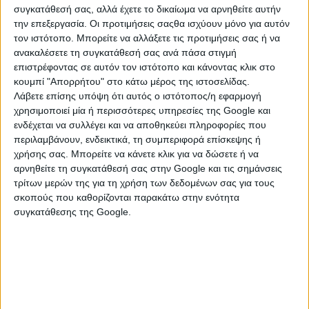
ΟΑΕΕ και το ΕΤΑΑ (ταμείο ανεξαρτήτως
συγκατάθεσή σας, αλλά έχετε το δικαίωμα να αρνηθείτε αυτήν
την επεξεργασία. Οι προτιμήσεις σαςθα ισχύουν μόνο για αυτόν
απασχολουμενων) μπορείτε να
τον ιστότοπο. Μπορείτε να αλλάξετε τις προτιμήσεις σας ή να
ανακαλέσετε τη συγκατάθεσή σας ανά πάσα στιγμή
αναγνωρίσετε από 2 έως 5 πλασματικά
επιστρέφοντας σε αυτόν τον ιστότοπο και κάνοντας κλικ στο
έτη, για να συνταξιοδοτηθείτε ως και 10
κουμπί "Απορρήτου" στο κάτω μέρος της ιστοσελίδας.
Λάβετε επίσης υπόψη ότι αυτός ο ιστότοπος/η εφαρμογή
χρόνια νωρίτερα.
χρησιμοποιεί μία ή περισσότερες υπηρεσίες της Google και
ενδέχεται να συλλέγει και να αποθηκεύει πληροφορίες που
περιλαμβάνουν, ενδεικτικά, τη συμπεριφορά επίσκεψης ή
χρήσης σας. Μπορείτε να κάνετε κλικ για να δώσετε ή να
αρνηθείτε τη συγκατάθεσή σας στην Google και τις σημάνσεις
τρίτων μερών της για τη χρήση των δεδομένων σας για τους
σκοπούς που καθορίζονται παρακάτω στην ενότητα
συγκατάθεσης της Google.