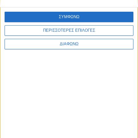
ΣΥΜΦΩΝΩ
ΠΕΡΙΣΣΟΤΕΡΕΣ ΕΠΙΛΟΓΕΣ
Την επιδοτούμενη -τακτική- ανεργία
ΔΙΑΦΩΝΩ
από τον ΟΑΕΔ έως 200 ημέρες κατά
την τελευταία 10ετία πριν από την
υποβολή της αίτησης συνταξιοδότησης.
Τον χρόνο εκπαιδευτικής άδειας άνευ
αποδοχών και έως 2 έτη.
Τον πλασματικό χρόνο παιδιών, εφόσον
τα παιδιά έχουν γεννηθεί ή υιοθετηθεί