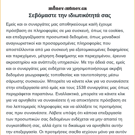
Η εκτίμηση ότι από το 2016 και μετά οι
Σεβόμαστε την ιδιωτικότητά σας
αιτήσεις χορήγησης εφάπαξ θα
Εμείς και οι συνεργάτες μας αποθηκεύουμε και/ή έχουμε
μειωθούν κατά περίπου 40% γεγονός
πρόσβαση σε πληροφορίες σε μια συσκευή, όπως τα cookies,
που θα περιορίσει την ανάγκη
και επεξεργαζόμαστε προσωπικά δεδομένα, όπως μοναδικοί
αναγνωριστικοί και προσαρμοσμένες πληροφορίες που
διασφάλισης ρευστότητας σε τόσο
αποστέλλονται από μια συσκευή για εξατομικευμένες διαφημίσεις
και περιεχόμενο, μέτρηση διαφήμισης και περιεχομένου, έρευνα
υψηλό επίπεδο όπως σήμερα
ακροατηρίου και ανάπτυξη υπηρεσιών.
Με την άδειά σας, εμείς
και οι συνεργάτες μας ενδέχεται να χρησιμοποιήσουμε ακριβή
δεδομένα γεωγραφικής τοποθεσίας και ταυτοποίησης μέσω
Και ότι θα εφαρμοστεί λογιστικό τρικ,
σάρωσης συσκευών. Μπορείτε να κάνετε κλικ για να συναινέσετε
βάση του οποίου η μαύρη τρύπα που
στην επεξεργασία από εμάς και τους 1538 συνεργάτες μας όπως
περιγράφεται παραπάνω. Εναλλακτικά, μπορείτε να κάνετε κλικ
δημιουργούν οι απαιτήσεις των
για να αρνηθείτε να συναινέσετε ή να αποκτήσετε πρόσβαση σε
δικαιούχων προς τα ταμεία που
πιο λεπτομερείς πληροφορίες και να αλλάξετε τις προτιμήσεις
σας πριν συναινέσετε.
Λάβετε υπόψη ότι κάποια επεξεργασία
χορηγούν εφάπαξ θα επιμερίζεται σε
των προσωπικών σας δεδομένων ενδέχεται να μην απαιτεί τη
συγκατάθεσή σας, αλλά έχετε το δικαίωμα να αρνηθείτε αυτήν
βάθος 15ετίας και δεν θα υπολογίζεται
την επεξεργασία. Οι προτιμήσεις σαςθα ισχύουν μόνο για αυτόν