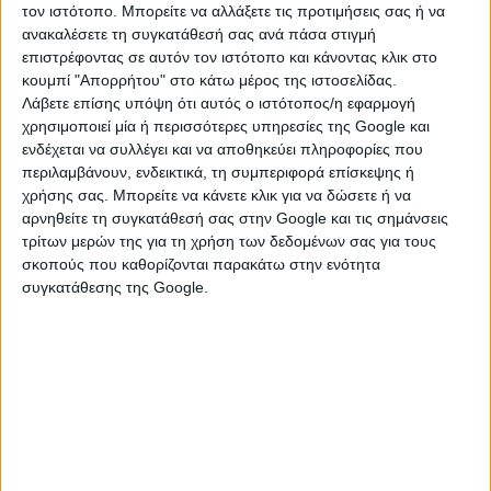
άμεσα. Με τον τρόπο αυτό, στο πλαίσιο
τον ιστότοπο. Μπορείτε να αλλάξετε τις προτιμήσεις σας ή να
ανακαλέσετε τη συγκατάθεσή σας ανά πάσα στιγμή
του νέου μαθηματικού τύπου δεν θα
επιστρέφοντας σε αυτόν τον ιστότοπο και κάνοντας κλικ στο
εμφανίζεται τεράστιο χρηματοδοτικό
κουμπί "Απορρήτου" στο κάτω μέρος της ιστοσελίδας.
Λάβετε επίσης υπόψη ότι αυτός ο ιστότοπος/η εφαρμογή
κενό που θα οδηγεί σε μεγαλύτερες
χρησιμοποιεί μία ή περισσότερες υπηρεσίες της Google και
μειώσεις. Μόνο στο Δημόσιο
ενδέχεται να συλλέγει και να αποθηκεύει πληροφορίες που
περιλαμβάνουν, ενδεικτικά, τη συμπεριφορά επίσκεψης ή
εκκρεμούν αιτήσεις δαπάνης 759 εκατ.
χρήσης σας. Μπορείτε να κάνετε κλικ για να δώσετε ή να
αρνηθείτε τη συγκατάθεσή σας στην Google και τις σημάνσεις
ευρώ.
τρίτων μερών της για τη χρήση των δεδομένων σας για τους
σκοπούς που καθορίζονται παρακάτω στην ενότητα
συγκατάθεσης της Google.