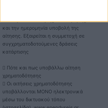
λάβει ενίσχυση από
συγχρηματοδοτούμενα προγράμματα
από την 1.01.2012 μέχρι και την μέχρι
και την ημερομηνία υποβολή της
αίτησης. Εξαιρείται η συμμετοχή σε
συγχρηματοδοτούμενες δράσεις
κατάρτισης
 Πότε και πως υποβάλλω αίτηση
χρηματοδότησης
 Οι αιτήσεις χρηματοδότησης
υποβάλλονται ΜΟΝΟ ηλεκτρονικά
μέσω του δικτυακού τόπου
(ιστοσελίδα), www.ependyseis.gr.