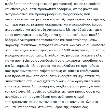
πρόσβαση σε πληροφορίες σε μια συσκευή, όπως τα cookies,
και επεξεργαζόμαστε προσωπικά δεδομένα, όπως μοναδικοί
αναγνωριστικοί και προσαρμοσμένες πληροφορίες που
αποστέλλονται από μια συσκευή για εξατομικευμένες διαφημίσεις
και περιεχόμενο, μέτρηση διαφήμισης και περιεχομένου, έρευνα
ακροατηρίου και ανάπτυξη υπηρεσιών.
Με την άδειά σας, εμείς
και οι συνεργάτες μας ενδέχεται να χρησιμοποιήσουμε ακριβή
δεδομένα γεωγραφικής τοποθεσίας και ταυτοποίησης μέσω
σάρωσης συσκευών. Μπορείτε να κάνετε κλικ για να συναινέσετε
στην επεξεργασία από εμάς και τους 1538 συνεργάτες μας όπως
Αναβάθμιση πολύ μικρών και μικρών
περιγράφεται παραπάνω. Εναλλακτικά, μπορείτε να κάνετε κλικ
επιχειρήσεων
για να αρνηθείτε να συναινέσετε ή να αποκτήσετε πρόσβαση σε
πιο λεπτομερείς πληροφορίες και να αλλάξετε τις προτιμήσεις
σας πριν συναινέσετε.
Λάβετε υπόψη ότι κάποια επεξεργασία
των προσωπικών σας δεδομένων ενδέχεται να μην απαιτεί τη
Νεοφυής επιχειρηματικότητα
συγκατάθεσή σας, αλλά έχετε το δικαίωμα να αρνηθείτε αυτήν
την επεξεργασία. Οι προτιμήσεις σαςθα ισχύουν μόνο για αυτόν
τον ιστότοπο. Μπορείτε να αλλάξετε τις προτιμήσεις σας ή να
Αυτοαπασχόληση πτυχιούχων
ανακαλέσετε τη συγκατάθεσή σας ανά πάσα στιγμή
τριτοβάθμιας εκπαίδευσης
επιστρέφοντας σε αυτόν τον ιστότοπο και κάνοντας κλικ στο
κουμπί "Απορρήτου" στο κάτω μέρος της ιστοσελίδας.