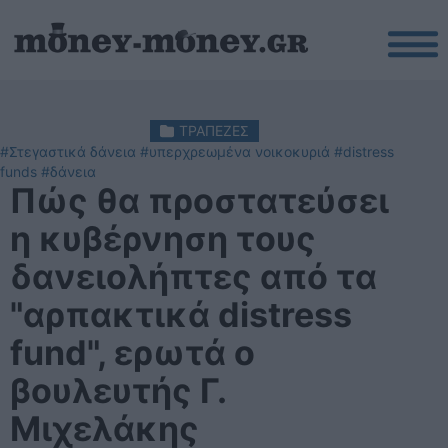
ΤΡΑΠΕΖΕΣ
#Στεγαστικά δάνεια
#υπερχρεωμένα νοικοκυριά
#distress
funds
#δάνεια
Πώς θα προστατεύσει
η κυβέρνηση τους
δανειολήπτες από τα
"αρπακτικά distress
fund", ερωτά ο
βουλευτής Γ.
Μιχελάκης