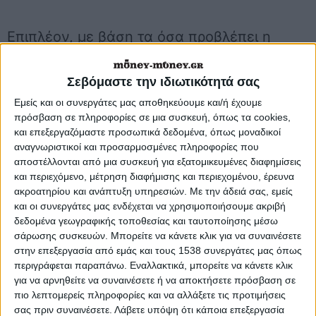
Επιπλέον, με βάση τα όσα προβλέπει η
τελική απόφαση της κυβέρνησης, τα
Σεβόμαστε την ιδιωτικότητά σας
τέλη κυκλοφορίας για όσους κατέχουν
Εμείς και οι συνεργάτες μας αποθηκεύουμε και/ή έχουμε
ΙΧ και μοτοσικλέτες μεσαίου και
πρόσβαση σε πληροφορίες σε μια συσκευή, όπως τα cookies,
μεγάλου κυβισμού παλαιότητας 5 έως
και επεξεργαζόμαστε προσωπικά δεδομένα, όπως μοναδικοί
αναγνωριστικοί και προσαρμοσμένες πληροφορίες που
10 ετών αυξάνονται έως και 6,67%.
αποστέλλονται από μια συσκευή για εξατομικευμένες διαφημίσεις
και περιεχόμενο, μέτρηση διαφήμισης και περιεχομένου, έρευνα
ακροατηρίου και ανάπτυξη υπηρεσιών.
Με την άδειά σας, εμείς
και οι συνεργάτες μας ενδέχεται να χρησιμοποιήσουμε ακριβή
δεδομένα γεωγραφικής τοποθεσίας και ταυτοποίησης μέσω
σάρωσης συσκευών. Μπορείτε να κάνετε κλικ για να συναινέσετε
στην επεξεργασία από εμάς και τους 1538 συνεργάτες μας όπως
περιγράφεται παραπάνω. Εναλλακτικά, μπορείτε να κάνετε κλικ
για να αρνηθείτε να συναινέσετε ή να αποκτήσετε πρόσβαση σε
πιο λεπτομερείς πληροφορίες και να αλλάξετε τις προτιμήσεις
σας πριν συναινέσετε.
Λάβετε υπόψη ότι κάποια επεξεργασία