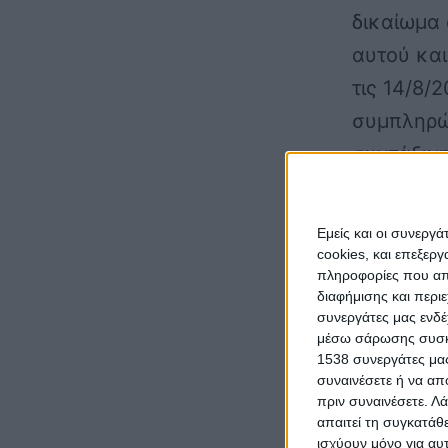
δικαίωμα 
αυτού και
τις 14/8/
συμπληρώσ
συντάξιμη
3865/10, 
χρόνια συ
Εμείς και οι συνεργ
για όσους
cookies, και επεξε
πληροφορίες που απο
νόμος παρ
διαφήμισης και περι
περιορίζε
συνεργάτες μας ενδέ
μέσω σάρωσης συσκευ
ασφάλισης
1538 συνεργάτες μας
συναινέσετε ή να απ
Αυγούστου
πριν συναινέσετε.
Λά
Δυνάμεων
απαιτεί τη συγκατάθ
ισχύουν μόνο για αυ