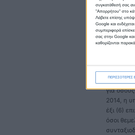
Πυροσβεσ
συγκατάθεσή σας ανά
συνταξιοδ
"Απορρήτου" στο κάτ
Λάβετε επίσης υπόψη
έτη υπηρ
Google και ενδέχετα
αυξάνεται
συμπεριφορά επίσκεψ
σας στην Google και
θεμελιώνο
καθορίζονται παρακ
υποχρέωση
επιπλέον 
δικαίωμα 
ΠΕΡΙΣΣΟΤΕΡΕΣ 
υπηρεσίας
για όσους
2014, η 
έξι (6) ε
όσοι θεμε
συνταξιοδ