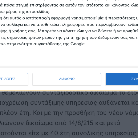
τικού Σώματος που θεμελιώνουν, ,
 πάσα στιγμή επιστρέφοντας σε αυτόν τον ιστότοπο και κάνοντας κλι
οτικό δικαίωμα εντός του έτους 2011, με 24 ½
ω μέρος της ιστοσελίδας.
 ότι αυτός ο ιστότοπος/η εφαρμογή χρησιμοποιεί μία ή περισσότερες 
εσίας η υποχρέωση συντάξιμης υπηρεσίας
ι να συλλέγει και να αποθηκεύει πληροφορίες που περιλαμβάνουν, ενδεικ
 κατά ενάμισι (1 1/2) επιπλέον έτος. Για όσους
ης ή χρήσης σας. Μπορείτε να κάνετε κλικ για να δώσετε ή να αρνηθε
 τις σημάνσεις τρίτων μερών της για τη χρήση των δεδομένων σας για
υν συνταξιοδοτικό δικαίωμα το έτος 2012 η
άτω στην ενότητα συγκατάθεσης της Google.
 συντάξιμης υπηρεσίας αυξάνεται κατά τρία 
έτη. Για όσους θεμελιώνουν συνταξιοδοτικό
το έτος 2013, η υποχρέωση συντάξιμης
ΕΠΙΛΟΓΕΣ
ΔΙΑΦΩΝΩ
ΣΥ
 αυξάνεται κατά τεσσεράμισι (4 επιπλέον έτη
 θεμελιώνουν συνταξιοδοτικό δικαίωμα το έτο
υποχρέωση συντάξιμης υπηρεσίας αυξάνεται κ
πιπλέον έτη. Και με την προσθήκη του νέου νόμ
λιώνουν δικαίωμα από 14/8/215 και μετά
οτούνται είτε με 40 έτη συνολικής υπηρεσίας,