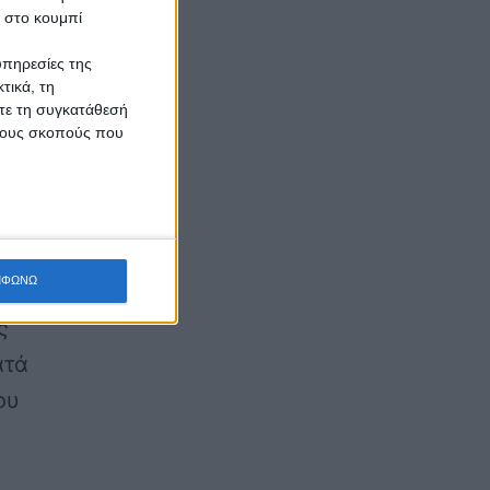
κ στο κουμπί
υπηρεσίες της
τικά, τη
ίτε τη συγκατάθεσή
 τους σκοπούς που
(3)
ΜΦΩΝΩ
 και
ς
ατά
ου