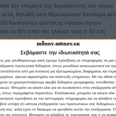
από την επομένη της δημοσίευσης του νόμου
 μετά, δηλαδή όσοι θεμελιώνουν δικαίωμα μετ
2015 δικαιούνται σύνταξης εφόσον έχουν
ει το 60ο έτος της ηλικίας τους ή 40 έτη
ς υπηρεσίας. Και εδώ υπάρχει αλλαγή του νό
ο οποίος λέει ότι η έξοδος με το 60ο έτος ή με
Σεβόμαστε την ιδιωτικότητά σας
νολικής υπηρεσίας ανεξαρτήτως ηλικίας, ισχύ
άτες μας αποθηκεύουμε και/ή έχουμε πρόσβαση σε πληροφορίες σε μια
 θεμελιώνουν δικαίωμα από 1/1/2015, ενώ ο ν
ργαζόμαστε προσωπικά δεδομένα, όπως μοναδικοί αναγνωριστικοί και 
στέλλονται από μια συσκευή για εξατομικευμένες διαφημίσεις και περ
ατείνει το διάστημα της θεμελίωσης και άρα
εχομένου, έρευνα ακροατηρίου και ανάπτυξη υπηρεσιών.
Με την άδειά σα
ι την αύξηση του ορίου ηλικίας ή των ετών
χεται να χρησιμοποιήσουμε ακριβή δεδομένα γεωγραφικής τοποθεσίας 
ών. Μπορείτε να κάνετε κλικ για να συναινέσετε στην επεξεργασία απ
 σε όσους θεμελιώνουν δικαίωμα μετά τις 14
 όπως περιγράφεται παραπάνω. Εναλλακτικά, μπορείτε να κάνετε κλικ γ
οκτήσετε πρόσβαση σε πιο λεπτομερείς πληροφορίες και να αλλάξετε τι
 του 2015. Για τα στελέχη των Ενόπλων
βετε υπόψη ότι κάποια επεξεργασία των προσωπικών σας δεδομένων ε
, των Σωμάτων Ασφαλείας και του
εσή σας, αλλά έχετε το δικαίωμα να αρνηθείτε αυτήν την επεξεργασία. 
τόν τον ιστότοπο. Μπορείτε να αλλάξετε τις προτιμήσεις σας ή να ανακα