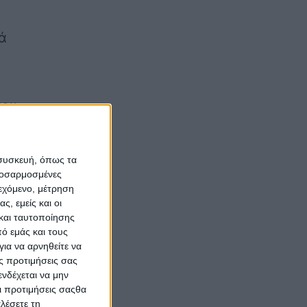
ά
μου
 40
ει
 συσκευή, όπως τα
έος
προσαρμοσμένες
ιεχόμενο, μέτρηση
ς, εμείς και οι
και ταυτοποίησης
ό εμάς και τους
ια να αρνηθείτε να
ς προτιμήσεις σας
νδέχεται να μην
Οι προτιμήσεις σαςθα
λέσετε τη