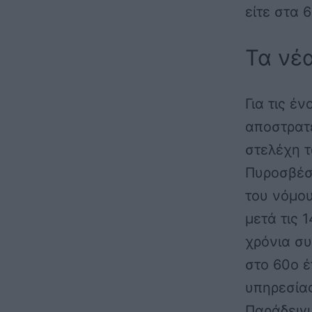
είτε στα 
Τα νέα
Για τις έ
αποστρατε
στελέχη 
Πυροσβέσ
του νόμου
μετά τις 
χρόνια συ
στο 60ο έ
υπηρεσία
Παράδειγ