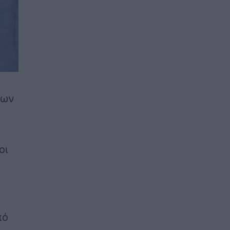
λων
οι
πό