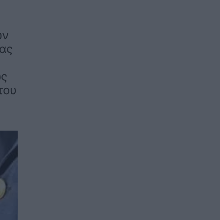
ων
ας
ως
του