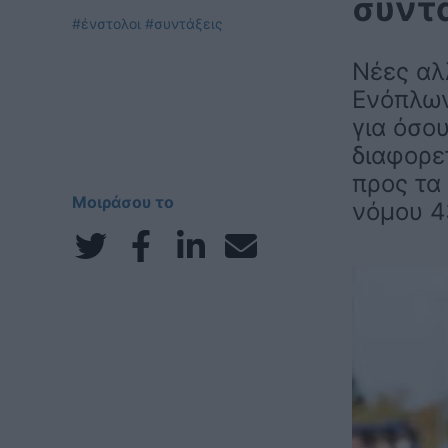
συντ
#ένστολοι
#συντάξεις
Νέες αλ
Ενόπλων
για όσο
διαφορε
προς τα 
Μοιράσου το
νόμου 4