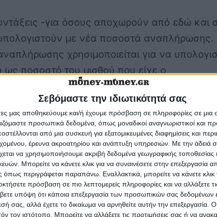
υντάξεις -για όσους αποχωρούν από εδώ και 
 υπολογιστούν με νέα ποσοστά αναπλήρωσης.
ναπλήρωσης χρησιμοποιείται για να υπολογισ
 ως ποσοστό του μισθού που είχε ο
ένος. Με το νέο σύστημα το ποσοστό της
Σεβόμαστε την ιδιωτικότητά σας
(η αναπλήρωση) θα υπολογίζεται με βάση το
άτες μας αποθηκεύουμε και/ή έχουμε πρόσβαση σε πληροφορίες σε μια
 των μηνιαίων αποδοχών του ασφαλισμένου κ
ργαζόμαστε προσωπικά δεδομένα, όπως μοναδικοί αναγνωριστικοί και 
άρκεια του ασφαλιστικού του βίου ,
στέλλονται από μια συσκευή για εξατομικευμένες διαφημίσεις και περ
εχομένου, έρευνα ακροατηρίου και ανάπτυξη υπηρεσιών.
Με την άδειά σα
σμένων ανάλογα με τον πληθωρισμό.
χεται να χρησιμοποιήσουμε ακριβή δεδομένα γεωγραφικής τοποθεσίας 
ών. Μπορείτε να κάνετε κλικ για να συναινέσετε στην επεξεργασία απ
 όπως περιγράφεται παραπάνω. Εναλλακτικά, μπορείτε να κάνετε κλικ γ
ύνταξη θα αποτελείται από δύο μέρη, ήτοι αφε
οκτήσετε πρόσβαση σε πιο λεπτομερείς πληροφορίες και να αλλάξετε τι
βετε υπόψη ότι κάποια επεξεργασία των προσωπικών σας δεδομένων ε
σό που αντιστοιχεί στα έτη ασφάλισης με βάσ
εσή σας, αλλά έχετε το δικαίωμα να αρνηθείτε αυτήν την επεξεργασία. 
υ του εργασιακού βίου και ανάλογα με το
τόν τον ιστότοπο. Μπορείτε να αλλάξετε τις προτιμήσεις σας ή να ανακα