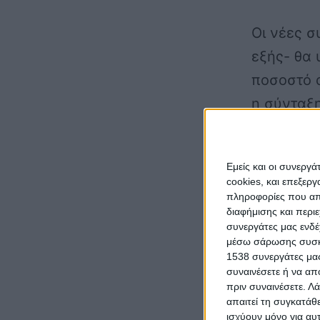
Οι νέες σ
εξής- θα
ποσοστό α
η σύνταξη
ασφαλισμ
σύνταξης 
Εμείς και οι συνεργ
μέσο όρο
cookies, και επεξε
όλη τη δι
πληροφορίες που απο
διαφήμισης και περι
προσαρμο
συνεργάτες μας ενδέ
μέσω σάρωσης συσκευ
1538 συνεργάτες μας
Έτσι, η σ
συναινέσετε ή να απ
πριν συναινέσετε.
Λά
από το πο
απαιτεί τη συγκατάθ
μισθό όλο
ισχύουν μόνο για αυ