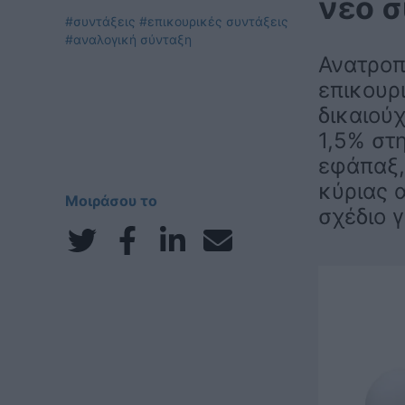
νέο 
#συντάξεις
#επικουρικές συντάξεις
#αναλογική σύνταξη
Ανατροπέ
επικουρ
δικαιού
1,5% στ
εφάπαξ,
κύριας 
Μοιράσου το
σχέδιο γ