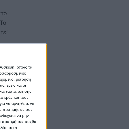
στο
 Το
τεί
 συσκευή, όπως τα
αθ’
προσαρμοσμένες
ιεχόμενο, μέτρηση
ς, εμείς και οι
και ταυτοποίησης
ό εμάς και τους
ια να αρνηθείτε να
νός
ς προτιμήσεις σας
νδέχεται να μην
η το
Οι προτιμήσεις σαςθα
λέσετε τη