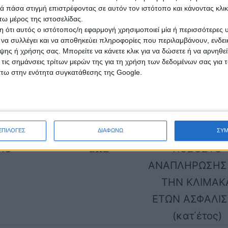
 πάσα στιγμή επιστρέφοντας σε αυτόν τον ιστότοπο και κάνοντας κλι
αναπλήρωση (τη λεγόμενη ανταποδοτική
ω μέρος της ιστοσελίδας.
και αφετέρου από το ποσό της εθνικής σύντα
 ότι αυτός ο ιστότοπος/η εφαρμογή χρησιμοποιεί μία ή περισσότερες 
ι να συλλέγει και να αποθηκεύει πληροφορίες που περιλαμβάνουν, ενδεικ
υρώ, η οποία θα καταβάλλεται ολόκληρη στο 
ης ή χρήσης σας. Μπορείτε να κάνετε κλικ για να δώσετε ή να αρνηθε
 τις σημάνσεις τρίτων μερών της για τη χρήση των δεδομένων σας για
άτω στην ενότητα συγκατάθεσης της Google.
τά αναπλήρωσης
ΕΠΙΛΟΓΕΣ
ΔΙΑΦΩΝΩ
ΣΥ
ΠΟ
ΕΩΣ
ΠΟΣΟΣΤΟ
ΑΝΑΠΛΗΡΩΣΗΣ 
ΤΗΝ ΚΛΙΜΑΚ
ΕΤΩΝ ΑΣΦΑΛΙ
(κατ΄έτος)