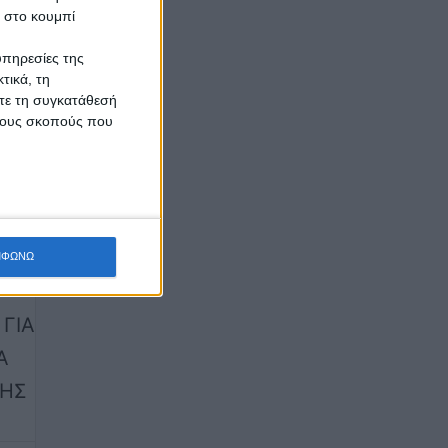
κ στο κουμπί
ξης
υπηρεσίες της
τικά, τη
67ο
ίτε τη συγκατάθεσή
 τους σκοπούς που
ΜΦΩΝΩ
ΓΙΑ
Α
ΣΗΣ