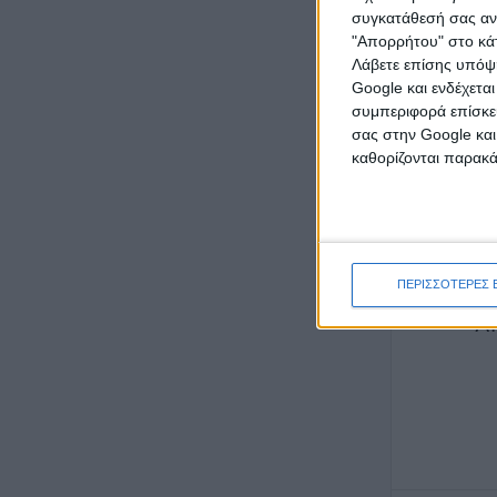
συγκατάθεσή σας ανά
ποσοστό 
"Απορρήτου" στο κάτ
σύνταξη) 
Λάβετε επίσης υπόψη
Google και ενδέχετα
των 384 ε
συμπεριφορά επίσκεψ
σας στην Google και
έτος.
καθορίζονται παρακ
Ποσοσ
ΠΕΡΙΣΣΟΤΕΡΕΣ 
Α