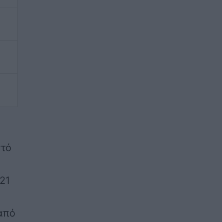
στό
 21
 από