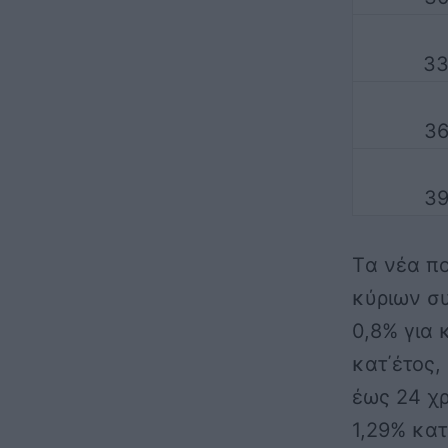
33
36
39
Tα νέα π
κύριων συ
0,8% για 
κατ΄έτος,
έως 24 χρ
1,29% κατ