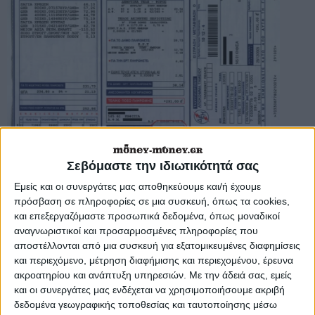
Σεβόμαστε την ιδιωτικότητά σας
Εμείς και οι συνεργάτες μας αποθηκεύουμε και/ή έχουμε
Εφάπαξ, μέσα στους πρώτους μήνες
πρόσβαση σε πληροφορίες σε μια συσκευή, όπως τα cookies,
και επεξεργαζόμαστε προσωπικά δεδομένα, όπως μοναδικοί
του 2014, θα κληθούν να πληρώσουν το
αναγνωριστικοί και προσαρμοσμένες πληροφορίες που
αποστέλλονται από μια συσκευή για εξατομικευμένες διαφημίσεις
«χαράτσι» του έτους 2013, για τα
και περιεχόμενο, μέτρηση διαφήμισης και περιεχομένου, έρευνα
ηλεκτροδοτούμενα ακίνητά τους, όσοι
ακροατηρίου και ανάπτυξη υπηρεσιών.
Με την άδειά σας, εμείς
και οι συνεργάτες μας ενδέχεται να χρησιμοποιήσουμε ακριβή
φορολογούμενοι δεν θα κατορθώσουν
δεδομένα γεωγραφικής τοποθεσίας και ταυτοποίησης μέσω