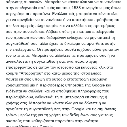
να το εξοφλήσουν σε 5 δόσεις, μέσω
σάρωσης συσκευών. Μπορείτε να κάνετε κλικ για να συναινέσετε
στην επεξεργασία από εμάς και τους 1538 συνεργάτες μας όπως
των λογαριασμών ηλεκτρικού
περιγράφεται παραπάνω. Εναλλακτικά, μπορείτε να κάνετε κλικ
ρεύματος. Αν δε το καταβάλουν ούτε
για να αρνηθείτε να συναινέσετε ή να αποκτήσετε πρόσβαση σε
πιο λεπτομερείς πληροφορίες και να αλλάξετε τις προτιμήσεις
τότε, οι αρμόδιες Δ.Ο.Υ. θα τους
σας πριν συναινέσετε.
Λάβετε υπόψη ότι κάποια επεξεργασία
των προσωπικών σας δεδομένων ενδέχεται να μην απαιτεί τη
«κυνηγήσουν» με κατασχέσεις σε
συγκατάθεσή σας, αλλά έχετε το δικαίωμα να αρνηθείτε αυτήν
εισοδήματα και περιουσιακά στοιχεία
την επεξεργασία. Οι προτιμήσεις σαςθα ισχύουν μόνο για αυτόν
τον ιστότοπο. Μπορείτε να αλλάξετε τις προτιμήσεις σας ή να
τους.
ανακαλέσετε τη συγκατάθεσή σας ανά πάσα στιγμή
επιστρέφοντας σε αυτόν τον ιστότοπο και κάνοντας κλικ στο
κουμπί "Απορρήτου" στο κάτω μέρος της ιστοσελίδας.
Όπως προκύπτει από σχετική απόφαση
Λάβετε επίσης υπόψη ότι αυτός ο ιστότοπος/η εφαρμογή
που υπέγραψε πρόσφατα ο Γενικός
χρησιμοποιεί μία ή περισσότερες υπηρεσίες της Google και
ενδέχεται να συλλέγει και να αποθηκεύει πληροφορίες που
Γραμματέας Εσόδων του υπουργείου
περιλαμβάνουν, ενδεικτικά, τη συμπεριφορά επίσκεψης ή
χρήσης σας. Μπορείτε να κάνετε κλικ για να δώσετε ή να
Οικονομικών κ. Χ. Θεοχάρης:
αρνηθείτε τη συγκατάθεσή σας στην Google και τις σημάνσεις
τρίτων μερών της για τη χρήση των δεδομένων σας για τους
σκοπούς που καθορίζονται παρακάτω στην ενότητα
συγκατάθεσης της Google.