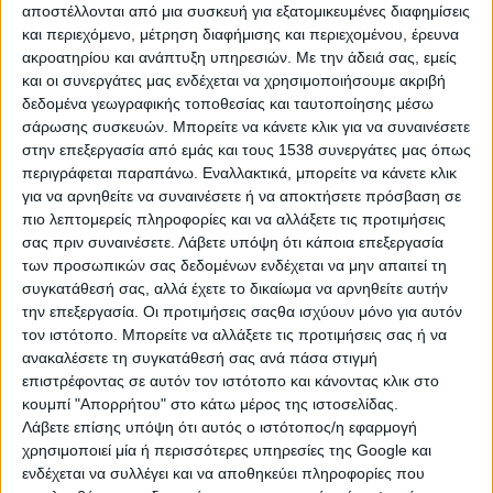
καθηγητής διεθνών σχέσεων Γιάννης
αποστέλλονται από μια συσκευή για εξατομικευμένες διαφημίσεις
Βαληνάκης.
και περιεχόμενο, μέτρηση διαφήμισης και περιεχομένου, έρευνα
Στην ειδική εκδήλωση που διοργάνωσε
ακροατηρίου και ανάπτυξη υπηρεσιών.
Με την άδειά σας, εμείς
ο έλληνας ευρωβουλευτής και
και οι συνεργάτες μας ενδέχεται να χρησιμοποιήσουμε ακριβή
Συντονιστής της Επιτροπής
δεδομένα γεωγραφικής τοποθεσίας και ταυτοποίησης μέσω
Συνταγματικών Υποθέσεων του
σάρωσης συσκευών. Μπορείτε να κάνετε κλικ για να συναινέσετε
Ευρωπαϊκού Κοινοβουλίου την Πέμπτη
στην επεξεργασία από εμάς και τους 1538 συνεργάτες μας όπως
26 Φεβρουαρίου στις Βρυξέλλες,
περιγράφεται παραπάνω. Εναλλακτικά, μπορείτε να κάνετε κλικ
μίλησαν επίσης ο Ευρωπαίος Επίτροπος
για να αρνηθείτε να συναινέσετε ή να αποκτήσετε πρόσβαση σε
Θαλασσών και Αλιείας Κώστας Καδής,
πιο λεπτομερείς πληροφορίες και να αλλάξετε τις προτιμήσεις
ο Πρόεδρος της Ένωσης Ευρωπαίων
σας πριν συναινέσετε.
Λάβετε υπόψη ότι κάποια επεξεργασία
Φεντεραλιστών (UEF) Domenec Devesa
των προσωπικών σας δεδομένων ενδέχεται να μην απαιτεί τη
και ο ευρωβουλευτής και αντιπρόεδρος
συγκατάθεσή σας, αλλά έχετε το δικαίωμα να αρνηθείτε αυτήν
την επεξεργασία. Οι προτιμήσεις σαςθα ισχύουν μόνο για αυτόν
της ευρωομάδας των σοσιαλιστών &
τον ιστότοπο. Μπορείτε να αλλάξετε τις προτιμήσεις σας ή να
δημοκρατών και πρ. Υπ. Ενέργειας
ανακαλέσετε τη συγκατάθεσή σας ανά πάσα στιγμή
Γιάννης Μανιάτης. Τη συζήτηση
επιστρέφοντας σε αυτόν τον ιστότοπο και κάνοντας κλικ στο
συντόνισε η δημοσιογράφος-
κουμπί "Απορρήτου" στο κάτω μέρος της ιστοσελίδας.
διεθνολόγος Αλεξία Τασούλη.
Λάβετε επίσης υπόψη ότι αυτός ο ιστότοπος/η εφαρμογή
Τι σημαίνει «Ευρωπαϊκή ΑΟΖ»
χρησιμοποιεί μία ή περισσότερες υπηρεσίες της Google και
Σύμφωνα με το Ευρωπαϊκό Δίκαιο, τα
ενδέχεται να συλλέγει και να αποθηκεύει πληροφορίες που
ζητήματα οριοθέτησης των θαλασσίων