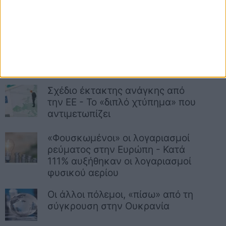
ξένες εταιρείες θα «πληγούν»
από τους κανόνες της ΕΕ
Σχεδόν 40% η μείωση των
ρωσικών εσόδων από πετρέλαιο
και φυσικό αέριο τον Ιανουάριο
Σχέδιο έκτακτης ανάγκης από
την EE - Το «διπλό χτύπημα» που
αντιμετωπίζει
«Φουσκωμένοι» οι λογαριασμοί
ρεύματος στην Ευρώπη - Κατά
111% αυξήθηκαν οι λογαριασμοί
φυσικού αερίου
Οι άλλοι πόλεμοι, «πίσω» από τη
σύγκρουση στην Ουκρανία