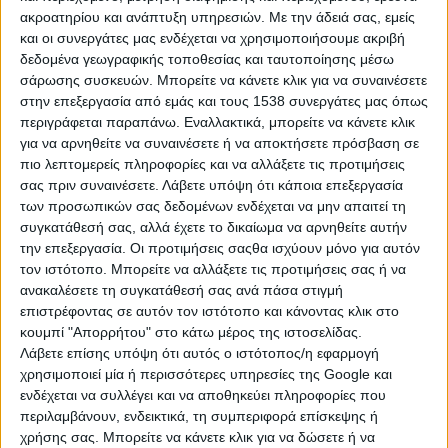
ακροατηρίου και ανάπτυξη υπηρεσιών.
Με την άδειά σας, εμείς
και οι συνεργάτες μας ενδέχεται να χρησιμοποιήσουμε ακριβή
δεδομένα γεωγραφικής τοποθεσίας και ταυτοποίησης μέσω
σάρωσης συσκευών. Μπορείτε να κάνετε κλικ για να συναινέσετε
στην επεξεργασία από εμάς και τους 1538 συνεργάτες μας όπως
περιγράφεται παραπάνω. Εναλλακτικά, μπορείτε να κάνετε κλικ
για να αρνηθείτε να συναινέσετε ή να αποκτήσετε πρόσβαση σε
πιο λεπτομερείς πληροφορίες και να αλλάξετε τις προτιμήσεις
σας πριν συναινέσετε.
Λάβετε υπόψη ότι κάποια επεξεργασία
των προσωπικών σας δεδομένων ενδέχεται να μην απαιτεί τη
συγκατάθεσή σας, αλλά έχετε το δικαίωμα να αρνηθείτε αυτήν
την επεξεργασία. Οι προτιμήσεις σαςθα ισχύουν μόνο για αυτόν
τον ιστότοπο. Μπορείτε να αλλάξετε τις προτιμήσεις σας ή να
ανακαλέσετε τη συγκατάθεσή σας ανά πάσα στιγμή
επιστρέφοντας σε αυτόν τον ιστότοπο και κάνοντας κλικ στο
κουμπί "Απορρήτου" στο κάτω μέρος της ιστοσελίδας.
Λάβετε επίσης υπόψη ότι αυτός ο ιστότοπος/η εφαρμογή
χρησιμοποιεί μία ή περισσότερες υπηρεσίες της Google και
Από τη στιγμή που θα επανυποβάλουν
ενδέχεται να συλλέγει και να αποθηκεύει πληροφορίες που
περιλαμβάνουν, ενδεικτικά, τη συμπεριφορά επίσκεψης ή
τις δηλώσεις μίσθωσης ή και τις
χρήσης σας. Μπορείτε να κάνετε κλικ για να δώσετε ή να