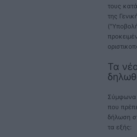
τους κατά
της Γενι
("Υποβολ
προκειμέ
οριστικοπ
Τα νέα
δηλωθ
Σύμφωνα 
που πρέπ
δήλωση στ
τα εξής: