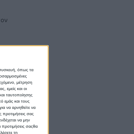
σον
ο ή
 συσκευή, όπως τα
προσαρμοσμένες
ιεχόμενο, μέτρηση
 ή
ς, εμείς και οι
και ταυτοποίησης
ό εμάς και τους
ια να αρνηθείτε να
ς προτιμήσεις σας
νδέχεται να μην
Οι προτιμήσεις σαςθα
λέσετε τη