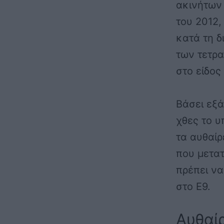
ακινήτων
του 2012,
κατά τη δ
των τετρα
στο είδο
Βάσει εξ
χθες το υ
τα αυθαίρ
που μετα
πρέπει ν
στο Ε9.
Αυθαίρ