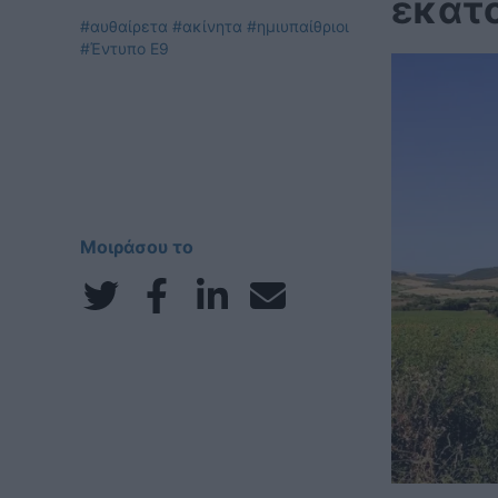
εκατο
#αυθαίρετα
#ακίνητα
#ημιυπαίθριοι
#Έντυπο Ε9
Μοιράσου το