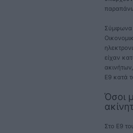
παραπάνω 
Σύμφωνα 
Οικονομικ
ηλεκτρονι
είχαν κατ
ακινήτων,
Ε9 κατά τ
Όσοι 
ακίνη
Στο Ε9 το