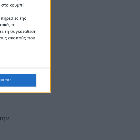
κ στο κουμπί
υπηρεσίες της
ης
τικά, τη
ίτε τη συγκατάθεσή
 τους σκοπούς που
ων
ων
ΜΦΩΝΩ
την