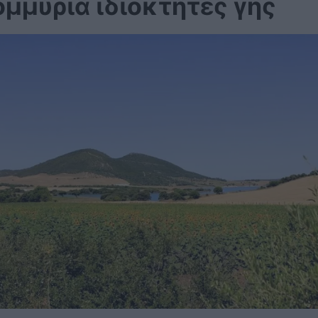
μμύρια ιδιοκτήτες γης