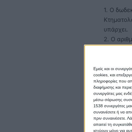
1.
Ο δωδε
Κτηματολο
υπάρχει.
2.
Ο αριθ
ακίνητο τ
κατά την
ηλεκτροδο
Εμείς και οι συνεργ
cookies, και επεξε
3.
Η συνο
πληροφορίες που απο
που βρίσκ
διαφήμισης και περι
συνεργάτες μας ενδέ
άλλη έκτα
μέσω σάρωσης συσκευ
1538 συνεργάτες μας
4.
Η επιφ
συναινέσετε ή να απ
επαγγελμα
πριν συναινέσετε.
Λά
απαιτεί τη συγκατάθ
βρίσκοντα
ισχύουν μόνο για αυ