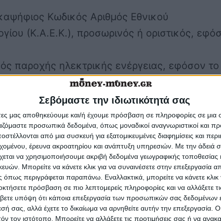
καψήφιος Κωδικός Αριθμός Εθνικού
γίου (Κ.Α.Ε.Κ.)
, προσωρινός ή οριστικός, εφό
μός παροχής ηλεκτρικής ενέργειας
, εφόσον το
ην 1η Ιανουαρίου 2013 ήταν ηλεκτροδοτούμεν
 ημερομηνία υποβολής της δήλωσης
Σεβόμαστε την ιδιωτικότητά σας
τείται.
άτες μας αποθηκεύουμε και/ή έχουμε πρόσβαση σε πληροφορίες σε μια
ργαζόμαστε προσωπικά δεδομένα, όπως μοναδικοί αναγνωριστικοί και 
λική επιφάνεια των κατοικιών-μονοκατοικιών
στέλλονται από μια συσκευή για εξατομικευμένες διαφημίσεις και περ
ονται σε κάθε αγροτεμάχιο, αγρό, βοσκότοπο
εχομένου, έρευνα ακροατηρίου και ανάπτυξη υπηρεσιών.
Με την άδειά σα
χεται να χρησιμοποιήσουμε ακριβή δεδομένα γεωγραφικής τοποθεσίας 
ση γης εκτός σχεδίου.
ών. Μπορείτε να κάνετε κλικ για να συναινέσετε στην επεξεργασία απ
 όπως περιγράφεται παραπάνω. Εναλλακτικά, μπορείτε να κάνετε κλικ γ
άνεια των αποθηκών, γεωργικών κτισμάτων
,
οκτήσετε πρόσβαση σε πιο λεπτομερείς πληροφορίες και να αλλάξετε τι
τικών στεγών ή άλλων ειδικών κτιρίων, που
βετε υπόψη ότι κάποια επεξεργασία των προσωπικών σας δεδομένων ε
εσή σας, αλλά έχετε το δικαίωμα να αρνηθείτε αυτήν την επεξεργασία. 
ι εντός αγροτεμαχίου αγρού, βοσκοτόπου ή
τόν τον ιστότοπο. Μπορείτε να αλλάξετε τις προτιμήσεις σας ή να ανακα