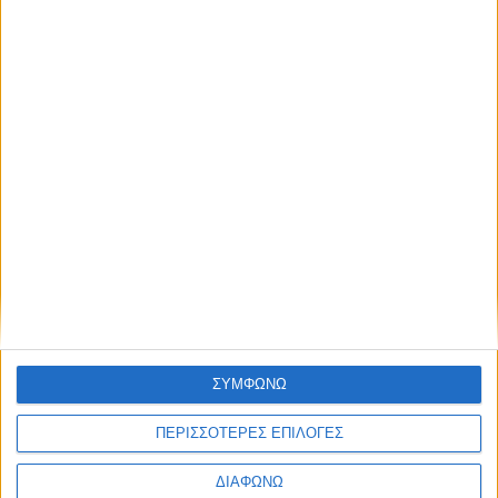
Έτη διακράτησης
Συντελεστής απομείωσης
Από 1 έως 5
0,95
Πάνω από 5 έως 10
ΣΥΜΦΩΝΩ
0,87
ΠΕΡΙΣΣΟΤΕΡΕΣ ΕΠΙΛΟΓΕΣ
Πάνω από 10 έως 15
ΔΙΑΦΩΝΩ