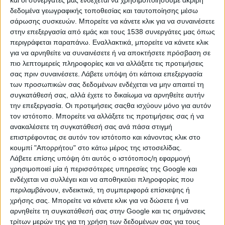
και οι συνεργάτες μας ενδέχεται να χρησιμοποιήσουμε ακριβή
δεδομένα γεωγραφικής τοποθεσίας και ταυτοποίησης μέσω
σάρωσης συσκευών. Μπορείτε να κάνετε κλικ για να συναινέσετε
στην επεξεργασία από εμάς και τους 1538 συνεργάτες μας όπως
περιγράφεται παραπάνω. Εναλλακτικά, μπορείτε να κάνετε κλικ
για να αρνηθείτε να συναινέσετε ή να αποκτήσετε πρόσβαση σε
πιο λεπτομερείς πληροφορίες και να αλλάξετε τις προτιμήσεις
σας πριν συναινέσετε.
Λάβετε υπόψη ότι κάποια επεξεργασία
των προσωπικών σας δεδομένων ενδέχεται να μην απαιτεί τη
συγκατάθεσή σας, αλλά έχετε το δικαίωμα να αρνηθείτε αυτήν
την επεξεργασία. Οι προτιμήσεις σαςθα ισχύουν μόνο για αυτόν
τον ιστότοπο. Μπορείτε να αλλάξετε τις προτιμήσεις σας ή να
ανακαλέσετε τη συγκατάθεσή σας ανά πάσα στιγμή
επιστρέφοντας σε αυτόν τον ιστότοπο και κάνοντας κλικ στο
κουμπί "Απορρήτου" στο κάτω μέρος της ιστοσελίδας.
Λάβετε επίσης υπόψη ότι αυτός ο ιστότοπος/η εφαρμογή
χρησιμοποιεί μία ή περισσότερες υπηρεσίες της Google και
ενδέχεται να συλλέγει και να αποθηκεύει πληροφορίες που
περιλαμβάνουν, ενδεικτικά, τη συμπεριφορά επίσκεψης ή
χρήσης σας. Μπορείτε να κάνετε κλικ για να δώσετε ή να
αρνηθείτε τη συγκατάθεσή σας στην Google και τις σημάνσεις
τρίτων μερών της για τη χρήση των δεδομένων σας για τους