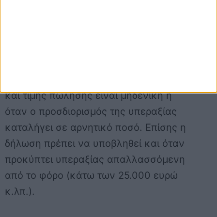
μεταβίβαση.
Η δήλωση πρέπει να υποβληθεί και
όταν δεν προκύπτει υπεραξία, όταν
δηλαδή η διαφορά μεταξύ τιμής κτήσης
και τιμής πώλησης είναι μηδενική ή
όταν ο προσδιορισμός της υπεραξίας
καταλήγει σε αρνητικό ποσό. Επίσης η
δήλωση πρέπει να υποβληθεί και όταν
προκύπτει υπεραξίας απαλλασσόμενη
από το φόρο (κάτω των 25.000 ευρώ
κ.λπ.).