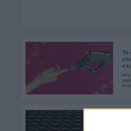
Το
επ
στι
Νέα 
χαρα
πειρ
Η 
κα