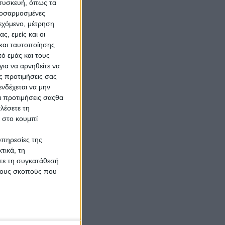
 συσκευή, όπως τα
προσαρμοσμένες
ιεχόμενο, μέτρηση
ς
ς, εμείς και οι
και ταυτοποίησης
ό εμάς και τους
ια να αρνηθείτε να
ς προτιμήσεις σας
νδέχεται να μην
Οι προτιμήσεις σαςθα
λέσετε τη
κ στο κουμπί
λο:
υπηρεσίες της
τικά, τη
ίτε τη συγκατάθεσή
 τους σκοπούς που
ι