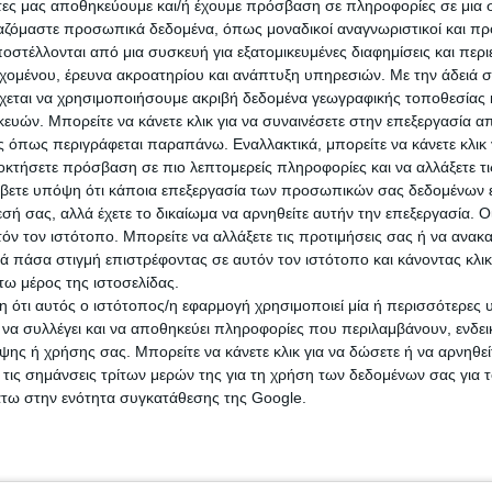
άτες μας αποθηκεύουμε και/ή έχουμε πρόσβαση σε πληροφορίες σε μια
γκόσμια κρίση νοημοσύνης του 2028: Σενάριο οικονομικής
ργαζόμαστε προσωπικά δεδομένα, όπως μοναδικοί αναγνωριστικοί και 
ασίας για καταστροφή της εργασίας από την ΑΙ​ &nbsp;Ένα
στέλλονται από μια συσκευή για εξατομικευμένες διαφημίσεις και περ
αστικό σενάριο οικονομικής φαντασίας όπου η εκρηκτική πρόοδο
εχομένου, έρευνα ακροατηρίου και ανάπτυξη υπηρεσιών.
Με την άδειά σα
..
χεται να χρησιμοποιήσουμε ακριβή δεδομένα γεωγραφικής τοποθεσίας 
ών. Μπορείτε να κάνετε κλικ για να συναινέσετε στην επεξεργασία απ
 όπως περιγράφεται παραπάνω. Εναλλακτικά, μπορείτε να κάνετε κλικ γ
οκτήσετε πρόσβαση σε πιο λεπτομερείς πληροφορίες και να αλλάξετε τι
βετε υπόψη ότι κάποια επεξεργασία των προσωπικών σας δεδομένων ε
εσή σας, αλλά έχετε το δικαίωμα να αρνηθείτε αυτήν την επεξεργασία. 
άλης Νικολέτος: Γιατί η ΑΙ δεν θα φέρει τον
τόν τον ιστότοπο. Μπορείτε να αλλάξετε τις προτιμήσεις σας ή να ανακα
γασιακό Αρμαγεδώνα
 πάσα στιγμή επιστρέφοντας σε αυτόν τον ιστότοπο και κάνοντας κλι
ω μέρος της ιστοσελίδας.
 λίγες ημέρες η Citrini Research κυκλοφόρησε ένα σημείωμα με τίτ
 ότι αυτός ο ιστότοπος/η εφαρμογή χρησιμοποιεί μία ή περισσότερες 
γκόσμια κρίση νοημοσύνης του 2028, που ήταν η αφορμή για
ύλημα των μετοχών εταιρειών λογισμικού.&nbsp;Το σκεπτικό ...
ι να συλλέγει και να αποθηκεύει πληροφορίες που περιλαμβάνουν, ενδεικ
ης ή χρήσης σας. Μπορείτε να κάνετε κλικ για να δώσετε ή να αρνηθε
 τις σημάνσεις τρίτων μερών της για τη χρήση των δεδομένων σας για
άτω στην ενότητα συγκατάθεσης της Google.
hropic: Το 49% των θέσεων εργασίας εκτίθετα