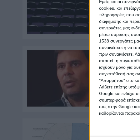
Εμείς και οι συνεργ
Η πα
cookies, και επεξε
φαντ
πληροφορίες που απο
φαντ
διαφήμισης και περι
της .
συνεργάτες μας ενδέ
μέσω σάρωσης συσκευ
1538 συνεργάτες μας
συναινέσετε ή να απ
πριν συναινέσετε.
Λά
απαιτεί τη συγκατάθ
Μιχ
ισχύουν μόνο για αυ
ερ
συγκατάθεσή σας ανά
"Απορρήτου" στο κάτ
Πριν
Λάβετε επίσης υπόψη
Η Πα
ξεπο
Google και ενδέχετα
συμπεριφορά επίσκεψ
σας στην Google και
καθορίζονται παρακ
Ant