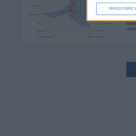
στ
κι
ΠΕΡΙΣΣΟΤΕΡΕΣ 
Η An
πραγ
οποί